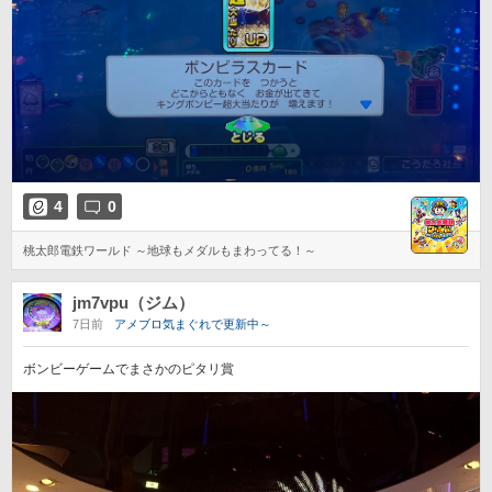
4
0
桃太郎電鉄ワールド ～地球もメダルもまわってる！～
jm7vpu（ジム）
7日前
アメブロ気まぐれで更新中～
ボンビーゲームでまさかのピタリ賞