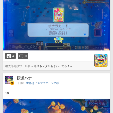
4
0
桃太郎電鉄ワールド ～地球もメダルもまわってる！～
頓瀬ハナ
6日前
世界はイスファハーンの倍
10