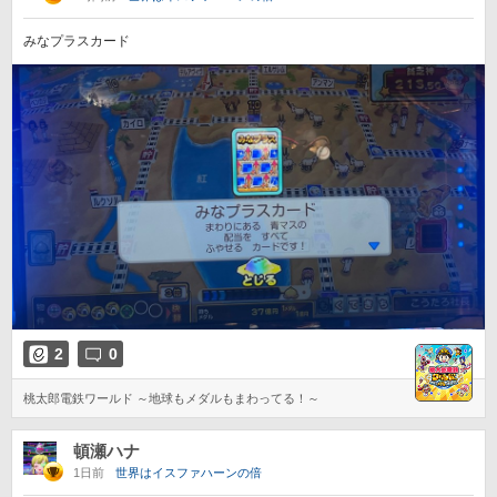
みなプラスカード
2
0
桃太郎電鉄ワールド ～地球もメダルもまわってる！～
頓瀬ハナ
1日前
世界はイスファハーンの倍