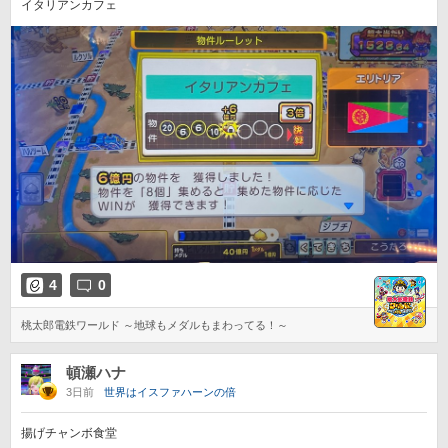
イタリアンカフェ
4
0
桃太郎電鉄ワールド ～地球もメダルもまわってる！～
頓瀬ハナ
3日前
世界はイスファハーンの倍
揚げチャンボ食堂