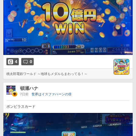
4
0
桃太郎電鉄ワールド ～地球もメダルもまわってる！～
頓瀬ハナ
7日前
世界はイスファハーンの倍
ボンビラスカード