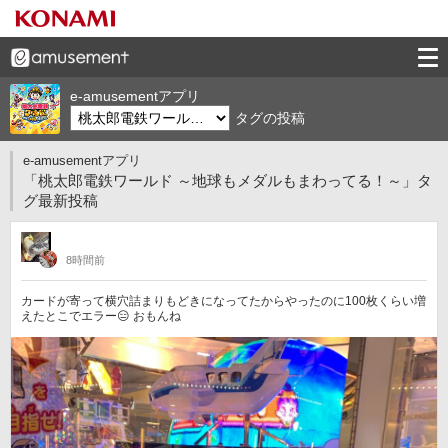
e-amusementアプリ
タグの投稿
e-amusementアプリ
「桃太郎電鉄ワールド ～地球もメダルもまわってる！～」タ
グ最新投稿
8時間前
カードが寄って横穴詰まりもどきになってたからやったのに100枚くらい増
えたとこでエラー😑 おもんね