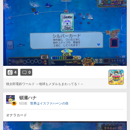
4
0
桃太郎電鉄ワールド ～地球もメダルもまわってる！～
頓瀬ハナ
5日前
世界はイスファハーンの倍
オナラカード