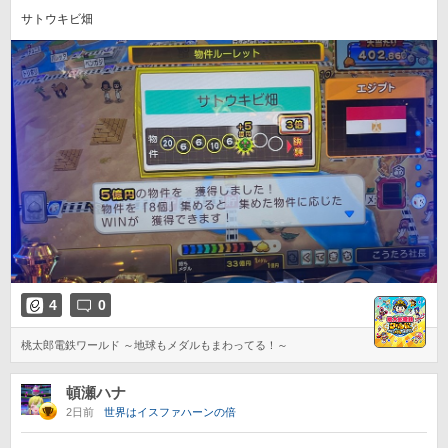
サトウキビ畑
4
0
桃太郎電鉄ワールド ～地球もメダルもまわってる！～
頓瀬ハナ
2日前
世界はイスファハーンの倍