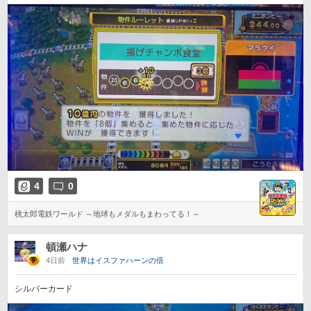
4
0
桃太郎電鉄ワールド ～地球もメダルもまわってる！～
頓瀬ハナ
4日前
世界はイスファハーンの倍
シルバーカード