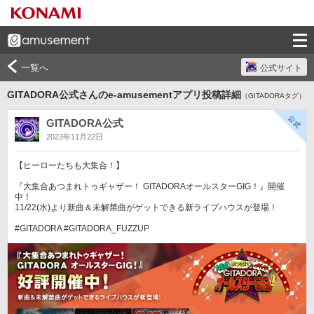
一覧へ
公式サイト
GITADORA公式さんのe-amusementアプリ投稿詳細
（GITADORAタグ）
GITADORA公式
2023年11月22日
【ヒーローたちも大集合！】

『大集合あつまれトゥギャザー！ GITADORAオールスターGIG！』開催
中！

11/22(水)より新曲＆未解禁曲がゲットできる新ライブハウスが登場！

#GITADORA #GITADORA_FUZZUP