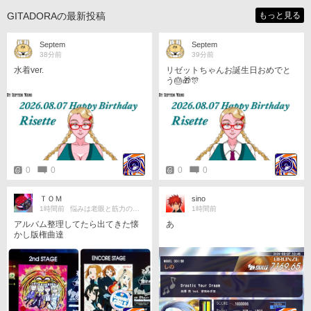
GITADORAの最新投稿
もっと見る
Septem
Septem
38分前
39分前
水着ver.
リゼットちゃんお誕生日おめでと
う🎂🎁🎊
0
0
0
0
ＴＯＭ
sino
1時間前
悩みは老眼と筋力の衰え
1時間前
アルバム整理してたら出てきた懐
あ
かし版権曲達