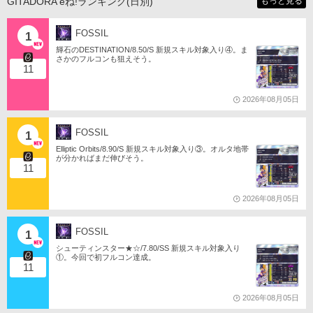
GITADORA eね!ランキング(日別)
もっと見る
FOSSIL
1
輝石のDESTINATION/8.50/S 新規スキル対象入り④。ま
さかのフルコンも狙えそう。
11
2026年08月05日
FOSSIL
1
Elliptic Orbits/8.90/S 新規スキル対象入り③。オルタ地帯
が分かればまだ伸びそう。
11
2026年08月05日
FOSSIL
1
シューティンスター★☆/7.80/SS 新規スキル対象入り
①。今回で初フルコン達成。
11
2026年08月05日