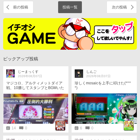
前の投稿
投稿一覧
次の投稿
ピックアップ投稿
じーまっくす
しんご
2026年08月07日
2026年08月07日
マジコロ、アルティメットダイア
珍しくmosaicを上手に叩けた(*^^
戦、10勝してスタンプとBGMいた
*)
だきました😄🎶。
14
0
6
0