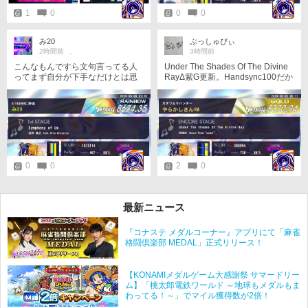
1
0
0
0
み20
ぷっしゅぴぃ
2時間前
、
3時間前
こんなもんですら文句言ってる人
Under The Shades Of The Divine
ってまず自分が下手なだけとは思
RayΔ紫G更新。Handsync100だか
わないのか？ さすがにこれは8.3で
ら伸びたのかよく分からん、旧作
いいよ😅 対象入らんけど😨
の自己べの方が高い気がしないで
もない。 相変わらず2フレーズ目
の6-3-3オルタは成功率が高い。
0
0
2
0
最新ニュース
『コナステ メダルコーナー』アプリにて「麻雀
格闘倶楽部 MEDAL」正式リリース！
【KONAMIメダルゲーム大感謝祭 サマードリー
ム】「桃太郎電鉄ワールド ～地球もメダルもま
わってる！～」でマイル獲得数が2倍！