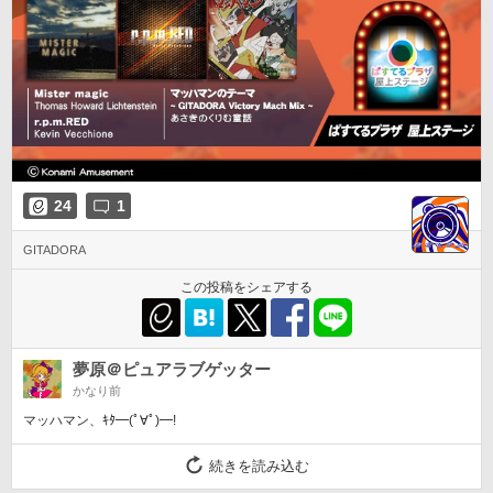
24
1
GITADORA
この投稿をシェアする
夢原＠ピュアラブゲッター
かなり前
マッハマン、ｷﾀ━(ﾟ∀ﾟ)━!
続きを読み込む