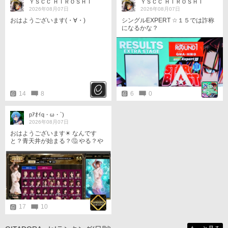
ＹＳＣＣ ＨＩＲＯＳＨＩ
ＹＳＣＣ ＨＩＲＯＳＨＩ
2026年08月07日
2026年08月07日
おはようございます(・∀・)
シングルEXPERT ☆１５では詐称
になるかな？
14
8
6
0
pｱｵｲq・ω・`)
2026年08月07日
おはようございます☀ なんです
と？青天井が始まる？🤔 やる？や
らない？ →やってみる🤭 →もちろ
んやる😏 懐も青天井…スースーし
てますね🥰
17
10