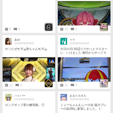
今日は以上です。
5
0
12
2
あゆ
イケ
2026年08月09日
2026年08月09日
やったぜ٩( ᐛ )و母ちゃん٩( ᐛ )و
今日の15:30辺りでやっとマスター
に、いけました 無印からやってそ
こからスターにいけて コロナ禍で
1年半の活動休止してそして復帰と
ブランクありでやっとパスタにい
けて そこから5年間パスタ地獄か
ら抜けてようやくマスターに、い
けました
12
0
11
2
ハイパー
おまたカオル
2026年08月09日
2026年08月09日
ロングポップ君の練習曲。😶
ミューちゃんむふーの会 協力プレ
ーの凶2戦に参加しました。 (・
∀・)ゞ❇ マッチングした皆様 あり