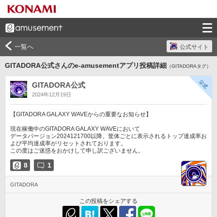
一覧へ
公式サイト
GITADORA公式さんのe-amusementアプリ投稿詳細
（GITADORAタグ）
GITADORA公式
2024年12月19日
【GITADORA GALAXY WAVEからの重要なお知らせ】 

現在稼働中のGITADORA GALAXY WAVEにおいて

データバージョン2024121700以降、筐体ごとに表示されるトップ達成率お
よび平均達成率がリセットされております。

8
1
GITADORA
この投稿をシェアする