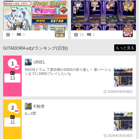
がとうございましたです。 (*´ω`*)
о✨
7
0
19
1
GITADORA eね!ランキング(日別)
もっと見る
URIEL
1
50日目ドラム 丁度目標の100日の折り返し！ 新バージョ
ンまでに100日プレイしたいな
13
2026年08月08日
K無僧
2
A→S😇
11
2026年08月08日