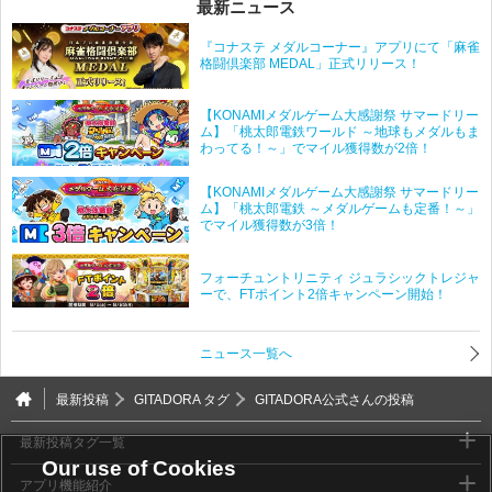
最新ニュース
『コナステ メダルコーナー』アプリにて「麻雀
格闘倶楽部 MEDAL」正式リリース！
【KONAMIメダルゲーム大感謝祭 サマードリー
ム】「桃太郎電鉄ワールド ～地球もメダルもま
わってる！～」でマイル獲得数が2倍！
【KONAMIメダルゲーム大感謝祭 サマードリー
ム】「桃太郎電鉄 ～メダルゲームも定番！～」
でマイル獲得数が3倍！
フォーチュントリニティ ジュラシックトレジャ
ーで、FTポイント2倍キャンペーン開始！
ニュース一覧へ
最新投稿
GITADORA タグ
GITADORA公式さんの投稿
最新投稿タグ一覧
Our use of Cookies
アプリ機能紹介