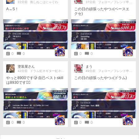
22分前
推しねこはにゃぐわ
37分前
フォロー／フレンド申請歓迎☆
A→S！
この日の頑張ったやつ♪(ベースエ
クセ)
0
0
0
0
塗装屋さん
まう
42分前
ドラム虹ネギター虹ネ両虹達成!
49分前
フォロー／フレンド申請歓迎☆
やっと8900です🥲 自己ベストskill
この日の頑張ったやつ♪(ドラム)
は8930です🤦‍♂️
0
0
0
0