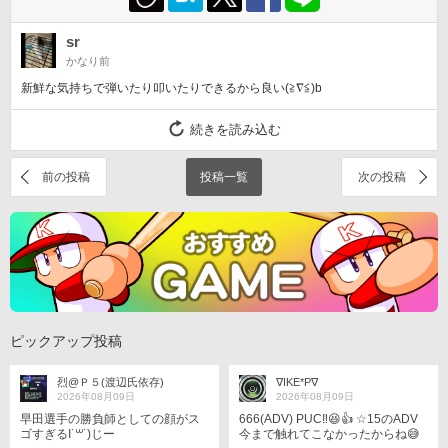
sr
かなり前
新鮮な気持ちで弾いたり叩いたりできるから良い(≧∇≦)b
続きを読み込む
前の投稿
投稿一覧
次の投稿
ピックアップ投稿
烈@Ｐ５(渡辺氏依存)
∇IKE*P∇
2026年08月09日
2026年08月09日
早田選手の勝負師としての顔がス
666(ADV) PUC‼️😆👍 ☆15のADV
ゴすぎるI˙꒳​˙)じー
今まで触れてこなかったからね😅