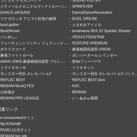
コナステ メダルコーナー
SOUND VOLTEX
スティールクロニクルヴィクトルーパーズ
SPINFEVER
DANCE aROUND
DanceDanceRevolution
ツナガロッタ アニマと虹色の秘境
DUEL DREAM
beat gather
ときめきアイドル
BeatStream
beatmania IIDX 33 Sparkle Shower
バンめし♪
VENUS FOUNTAIN
フォーチュントリニティ ジュラシックトレジャー
FEATURE PREMIUM
ポラリスコード
麻雀格闘倶楽部 UNION
麻雀ファイトガール
ボンバーガール レインボー
eMAH-JONG 麻雀格闘倶楽部 プロトーナメント
祭deフィーバー!!
ミライダガッキ
ミリオネット
モンスター烈伝 オレカバトル2
モンスター烈伝 オレカバトル2 パンドラのメダル
ンの倍
REFLEC BEAT
REFLEC BEAT plus
BEMANI MusiQ FES
KAC
お絵描き
BEMANI
BEMANI PRO LEAGUE
い～あみゅ新聞
関連リンク
e-amusementサイト
My KONAMI
PASELI公式サイト
BEMANI fan site