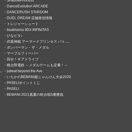
ShadowPrincess
DanceEvolution ARCADE
DANCERUSH STARDOM
DUEL DREAM 店舗発信情報
トレジャーシュート
beatmania IIDX INFINITAS
ひなビタ♪
武装神姫 アーマードプリンセス バトルコンダクター
ボンバーマン・ザ・メダル
マーブルフィーバー
回せ！ギアドライブ
桃太郎電鉄 ～メダルゲームも定番！～
jubeat beyond the Ave.
いちかのBEMANI超じゃんけん大会2020
PASELIポイントくじ
PASELI
BEMANI 2021真夏の歌合戦5番勝負