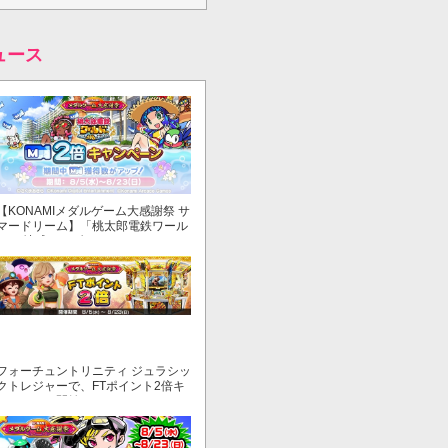
ュース
【KONAMIメダルゲーム大感謝祭 サ
マードリーム】「桃太郎電鉄ワール
ド ～地球もメダルもまわってる！
～」でマイル獲得数が2倍！
フォーチュントリニティ ジュラシッ
クトレジャーで、FTポイント2倍キ
ャンペーン開始！