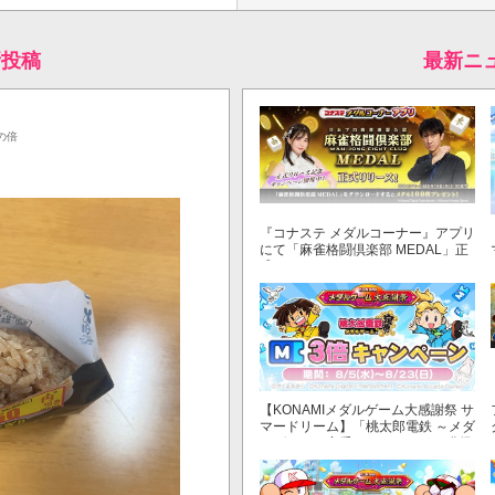
新投稿
最新ニ
の倍
『コナステ メダルコーナー』アプリ
にて「麻雀格闘倶楽部 MEDAL」正
式リリース！
【KONAMIメダルゲーム大感謝祭 サ
マードリーム】「桃太郎電鉄 ～メダ
ルゲームも定番！～」でマイル獲得
数が3倍！