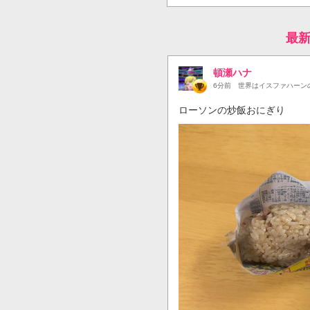
最
頓瀬ハナ
6分前
世界はイスファハーン
ローソンの炒飯おにぎり