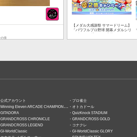
【メダル大感謝祭 サマードリーム】
「パワフルプロ野球 開幕メダルシリ
ーズ！ 二刀流！」で獲得できるPP
ンの倍
が2倍！
公式アカウント
プロ雀士
Winning Eleven ARCADE CHAMPIONSHIP
オトカドール
GITADORA
QuizKnock STADIUM
GRANDCROSS CHRONICLE
GRANDCROSS GOLD
GRANDCROSS LEGEND
コナクレ
GI-WorldClassic
GI-WorldClassic GLORY