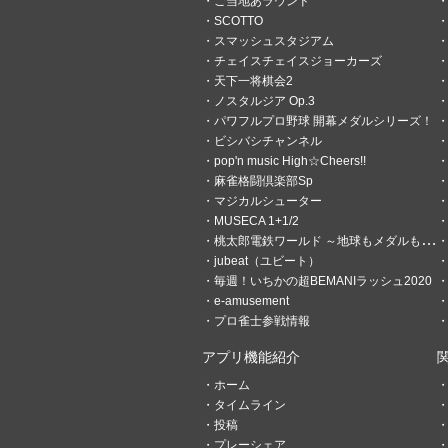
ご当地あラウンド
SCOTTO
スマッシュスタジアム
チェイスチェイスジョーカーズ
天下一将棋会2
ノスタルジア Op.3
パワフルプロ野球 開幕メダルシリーズ！
ビシバシチャンネル
pop'n music High☆Cheers!!
麻雀格闘倶楽部Sp
0
0
マジカルシューター
MUSECA 1+1/2
頓瀬ハナ
桃太郎電鉄ワールド ～地球もメダルもまわってる！～
11分前
世界はイスファハー
jubeat（ユビート）
毎週！いちかの超BEMANIラッシュ2020
g
e-amusement
プロ雀士参戦情報
アプリ機能紹介
ホーム
タイムライン
投稿
プレーシェア