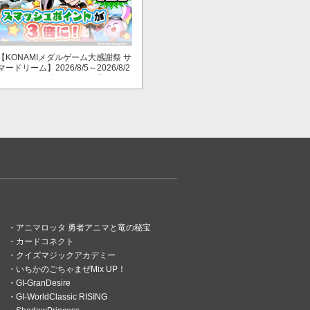
【KONAMIメダルゲーム大感謝祭 サ
マードリーム】2026/8/5～2026/8/2
3 スマッシュポイントが３倍に！
アニマロッタ 勇者アニマと竜の秘宝
カードコネクト
クイズマジックアカデミー
いちかのごちゃまぜMix UP！
GI-GranDesire
GI-WorldClassic RISING