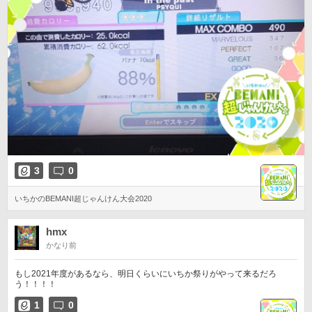
3
0
いちかのBEMANI超じゃんけん大会2020
hmx
かなり前
もし2021年度があるなら、明日くらいにいちか祭りがやって来るだろ
う！！！！
1
0