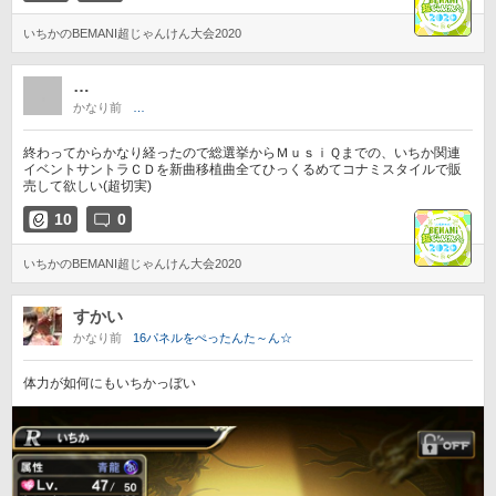
いちかのBEMANI超じゃんけん大会2020
…
かなり前
…
終わってからかなり経ったので総選挙からＭｕｓｉＱまでの、いちか関連
イベントサントラＣＤを新曲移植曲全てひっくるめてコナミスタイルで販
売して欲しい(超切実)
10
0
いちかのBEMANI超じゃんけん大会2020
すかい
かなり前
16パネルをぺったんた～ん☆
体力が如何にもいちかっぼい