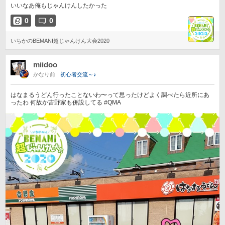
いいなあ俺もじゃんけんしたかった
0
0
いちかのBEMANI超じゃんけん大会2020
miidoo
かなり前
初心者交流～♪
はなまるうどん行ったことないわ〜って思ったけどよく調べたら近所にあ
ったわ 何故か吉野家も併設してる #QMA