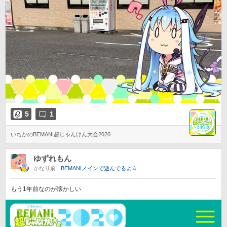
5
1
いちかのBEMANI超じゃんけん大会2020
ゆずれもん
かなり前
BEMANIメインで遊んでるよ☆
もう1年前なのが懐かしい