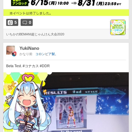
5
0
いちかのBEMANI超じゃんけん大会2020
YukiNano
かなり前
コロンビア製。
Beta Test. #コナカス #DDR