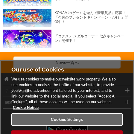
KONAMIのゲームを遊んで豪華賞品に応募！
「今月のプレゼントキャンペーン（7月）」開
催中！
「コナステ メダルコーナー 七夕キャンペー
ン」開催中！
News一覧へ
Our use of Cookies
We use cookies to make our website work properly. We also
e-amusement News(あみゅにゅ)
コナステ メダルコーナー
use cookies to analyze the traffic of our website, to provide
you with the advertisement tailored to your interest, and to
アプリ機能紹介
link our website to the social media. If you select “Accept All
Cookies”, all of these cookies will be used on our website.
関連リンク
Cookie Notice
e-amusementアプリダウンロード
Cookies Settings