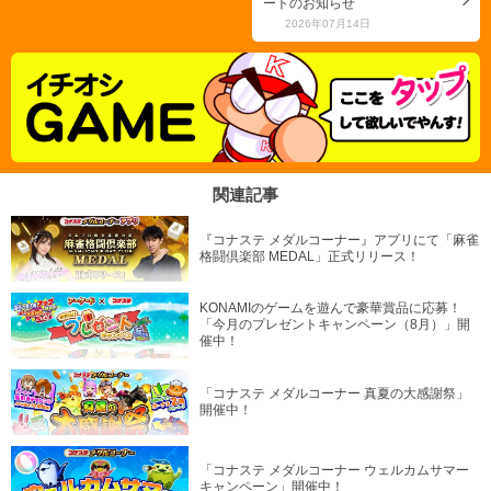
ートのお知らせ
2026年07月14日
関連記事
『コナステ メダルコーナー』アプリにて「麻雀
格闘倶楽部 MEDAL」正式リリース！
KONAMIのゲームを遊んで豪華賞品に応募！
「今月のプレゼントキャンペーン（8月）」開
催中！
「コナステ メダルコーナー 真夏の大感謝祭」
開催中！
「コナステ メダルコーナー ウェルカムサマー
キャンペーン」開催中！