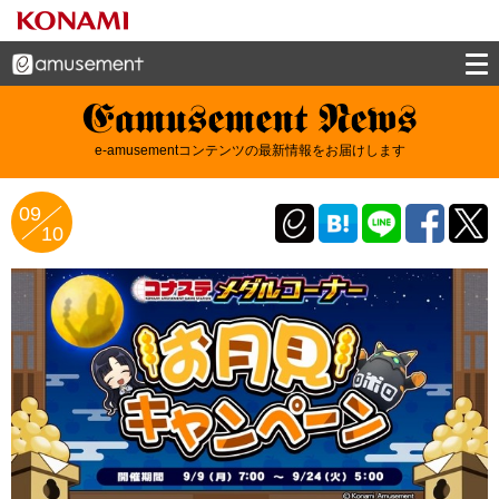
e-amusement news - イーアミューズメン
e-amusementコンテンツの最新情報をお届けします
トニュース
09
10