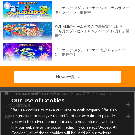
「コナステ メダルコーナー ウェルカムサマー
キャンペーン」開催中！
KONAMIのゲームを遊んで豪華賞品に応募！
「今月のプレゼントキャンペーン（7月）」開
催中！
「コナステ メダルコーナー 七夕キャンペー
ン」開催中！
News一覧へ
e-amusement News(あみゅにゅ)
コナステ メダルコーナー
Our use of Cookies
アプリ機能紹介
We use cookies to make our website work properly. We also
use cookies to analyze the traffic of our website, to provide
関連リンク
you with the advertisement tailored to your interest, and to
link our website to the social media. If you select “Accept All
e-amusementアプリダウンロード
Cookies”, all of these cookies will be used on our website.