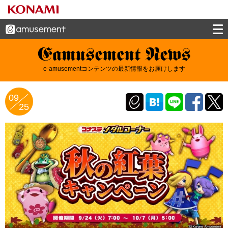
e-amusement news - イーアミューズメン
e-amusementコンテンツの最新情報をお届けします
トニュース
09
25