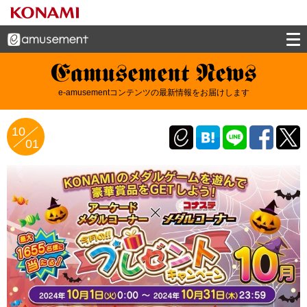
e-amusement news - イーアミューズメン
e-amusementコンテンツの最新情報をお届けします
トニュース
10
01