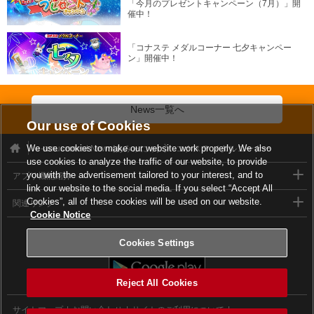
「今月のプレゼントキャンペーン（7月）」開
催中！
「コナステ メダルコーナー 七夕キャンペー
ン」開催中！
News一覧へ
Our use of Cookies
We use cookies to make our website work properly. We also
e-amusement News(あみゅにゅ)
コナステ メダルコーナー
use cookies to analyze the traffic of our website, to provide
you with the advertisement tailored to your interest, and to
アプリ機能紹介
link our website to the social media. If you select “Accept All
Cookies”, all of these cookies will be used on our website.
関連リンク
Cookie Notice
e-amusementアプリダウンロード
Cookies Settings
Reject All Cookies
サイトマップ
お問い合わせ
サイトのご利用について