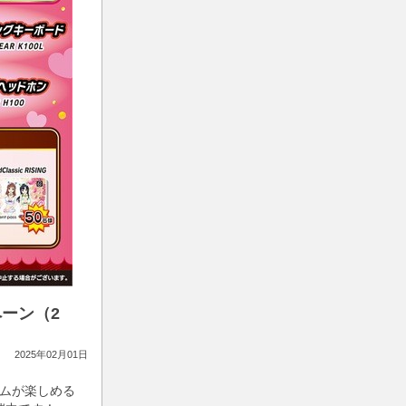
ーン（2
2025年02月01日
ームが楽しめる