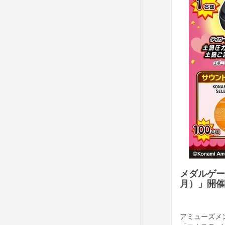
メダルゲー
月）」開催
アミューズメ