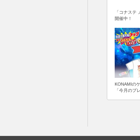
「コナステ 
開催中！
KONAMI
「今月のプ
催中！