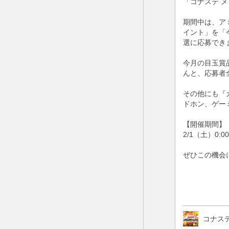
「コナステ 
期間中は、ア
イント」を「
選に応募でき
今月の目玉賞品
んと、応募者
その他にも『
ドホン、ゲー
【開催期間】
2/1（土）0:0
ぜひこの機会
コナス