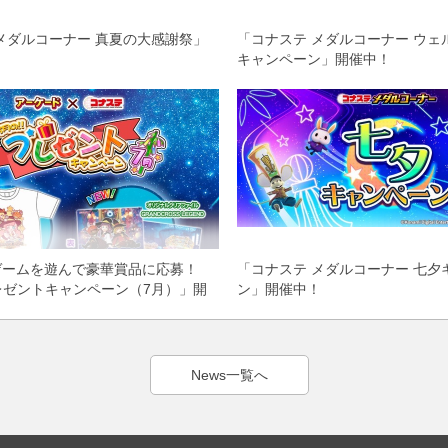
メダルコーナー 真夏の大感謝祭」
「コナステ メダルコーナー ウェ
キャンペーン」開催中！
のゲームを遊んで豪華賞品に応募！
「コナステ メダルコーナー 七夕
レゼントキャンペーン（7月）」開
ン」開催中！
News一覧へ