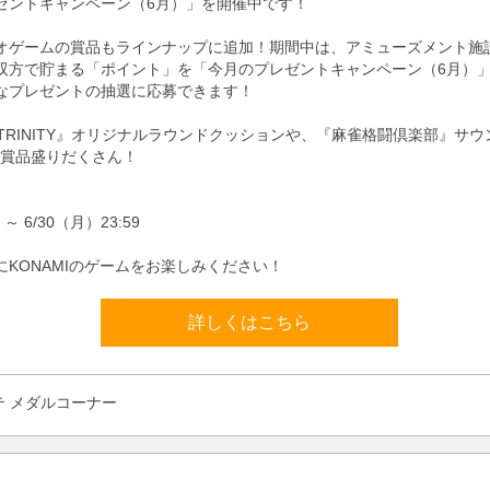
ゼントキャンペーン（6月）」を開催中です！
オゲームの賞品もラインナップに追加！期間中は、アミューズメント施
双方で貯まる「ポイント」を「今月のプレゼントキャンペーン（6月）
なプレゼントの抽選に応募できます！
E TRINITY』オリジナルラウンドクッションや、『麻雀格闘倶楽部』サ
目賞品盛りだくさん！
 ～ 6/30（月）23:59
にKONAMIのゲームをお楽しみください！
詳しくはこちら
テ メダルコーナー