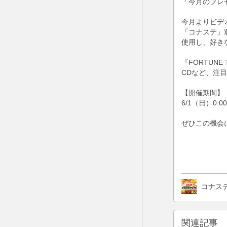
「今月のプレ
今月よりビデ
「コナステ」
使用し、好き
『FORTUN
CDなど、注
【開催期間】
6/1（日）0:00
ぜひこの機会
コナス
関連記事