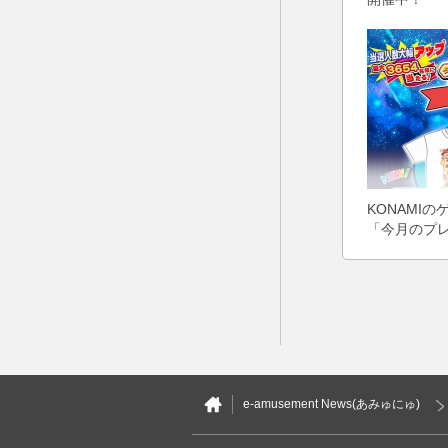
KONAMI
「今月のプ
催中！
e-amusement News(あみゅにゅ)