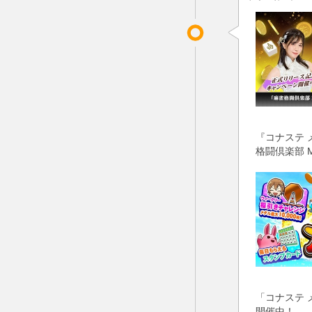
『コナステ 
格闘倶楽部 
「コナステ 
開催中！