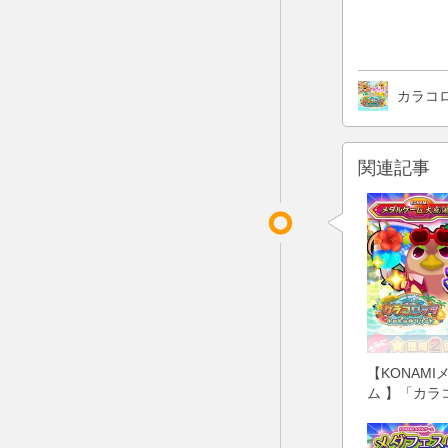
カラコ
関連記事
【KONAM
ム 】「カラ
ごろくチャレ
ジックショー