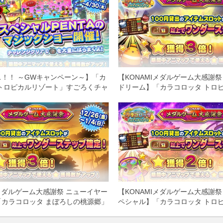
！！ ～GWキャンペーン～】「カ
【KONAMIメダルゲーム大感謝祭
トロピカルリゾート」すごろくチャ
ドリーム】「カラコロッタ トロ
スペシャルPENTAのマジックショ
ト」で100円貸出のアイテムスロ
獲得2倍イベント実施！
アップ＆★獲得3倍イベント実施
Iメダルゲーム大感謝祭 ニューイヤー
【KONAMIメダルゲーム大感謝祭
カラコロッタ まぼろしの桃源郷」
ペシャル】「カラコロッタ トロ
出のアイテムスロットがパワーアッ
ト」で100円貸出のアイテムスロ
倍イベント実施！
アップ＆★獲得2倍イベント実施