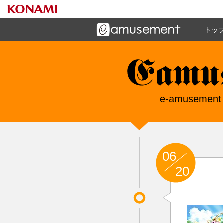
トッ
ーズメントゲームと連携したコミュニケーションアプリで
す
e-amuseme
e-amuse
06
20