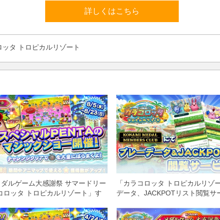
詳しくはこちら
ロッタ トロピカルリゾート
Iメダルゲーム大感謝祭 サマードリー
「カラコロッタ トロピカルリゾ
コロッタ トロピカルリゾート」す
データ、JACKPOTリスト閲覧
ンジにて「スペシャルPENTAのマ
」開催&★獲得2倍イベント実施！