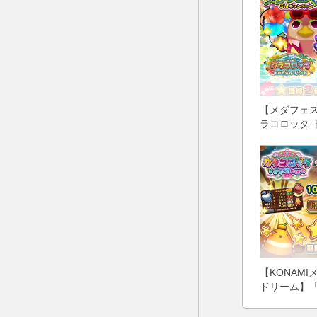
【メダフェス
ラコロッタ 
レンジにて「
ー」開催★
【KONAM
ドリーム】「
で100円貸
プ＆★獲得3