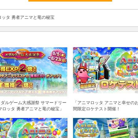
ロッタ 勇者アニマと竜の秘宝
Iメダルゲーム大感謝祭 サマードリー
「アニマロッタ アニマと幸せの
マロッタ 勇者アニマと竜の秘宝」
間限定ロケテスト開催！
スト獲得EXP2倍イベント ＆★獲
ト実施！