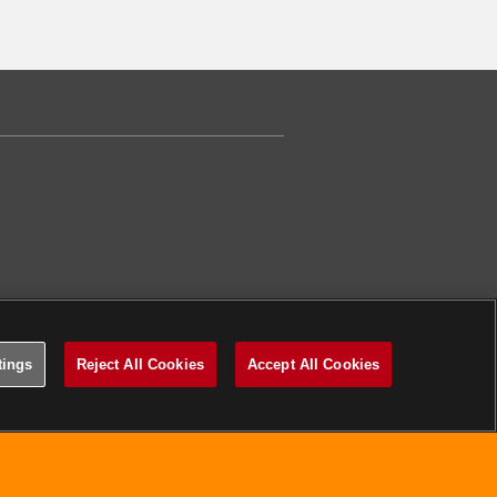
tings
Reject All Cookies
Accept All Cookies
関するポリシー
Cookies Settings
©2026 Konami Digital Entertainment