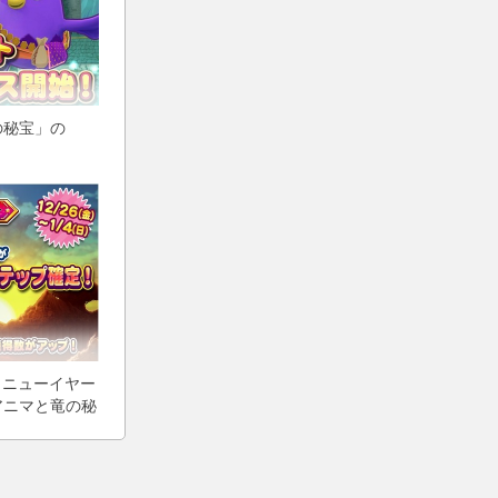
の秘宝」の
 ニューイヤー
アニマと竜の秘
ットがパワー
！