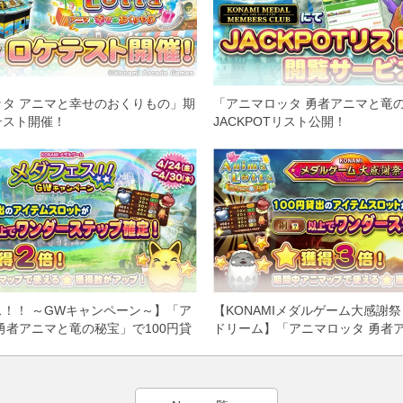
タ アニマと幸せのおくりもの」期
「アニマロッタ 勇者アニマと竜
テスト開催！
JACKPOTリスト公開！
！！ ～GWキャンペーン～】「ア
【KONAMIメダルゲーム大感謝祭
勇者アニマと竜の秘宝」で100円貸
ドリーム】「アニマロッタ 勇者
ムスロットがパワーアップ＆★獲得
宝」で100円貸出のアイテムスロ
実施！
アップ＆★獲得3倍イベント実施