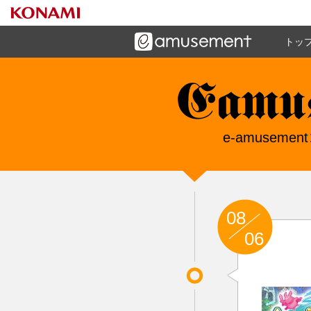
トッ
ーズメントゲームと連携したコミュニケーションアプリで
す
e-amuseme
e-amuse
08
06