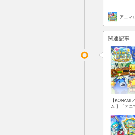
アニマ
関連記事
【KONAM
ム 】「アニ
でアニマクエ
得2倍イベン