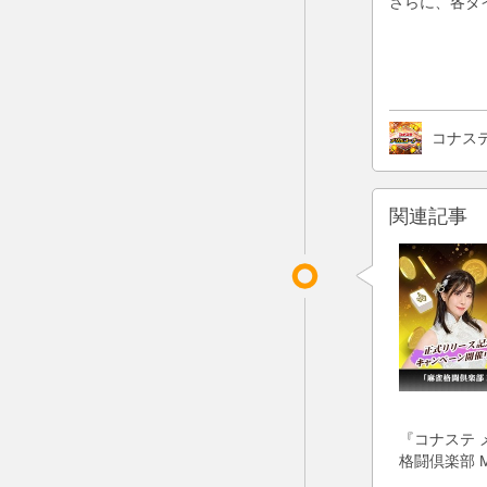
さらに、各タ
コナス
関連記事
『コナステ 
格闘倶楽部 