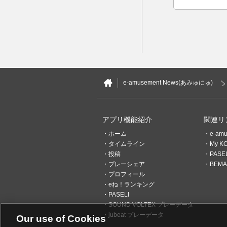
催中！
e-amusement News(あみゅにゅ)
アプリ機能紹介
関連リ
ホーム
e-am
タイムライン
My K
投稿
PAS
プレーシェア
BEMAN
プロフィール
eね！ランキング
PASELI
SOUND VOLTEX プレーデータ
jubeat プレーデータ
Our use of Cookies