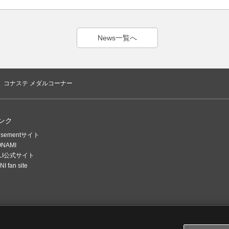
News一覧へ
コナステ メダルコーナー
ンク
usementサイト
ONAMI
ELI公式サイト
I fan site