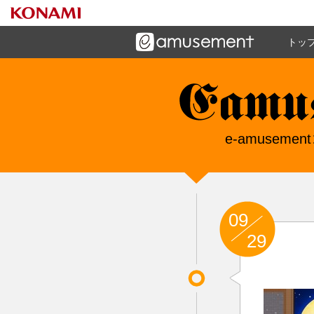
トッ
ーズメントゲームと連携したコミュニケーションアプリで
す
e-amuseme
e-amuse
09
29