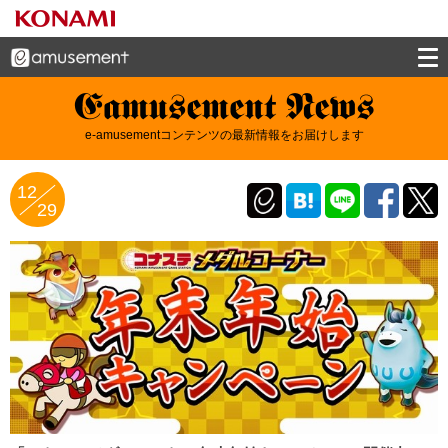
e-amusement news - イーアミューズメン
e-amusementコンテンツの最新情報をお届けします
トニュース
12
29