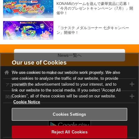
KONAMIのゲームを遊んで豪華賞品に応募！
「今月のプレゼントキャンペーン（7月）」開
催中！
「コナステ メダルコーナー 七夕キャンペー
ン」開催中！
News一覧へ
Our use of Cookies
We use cookies to make our website work properly. We also
e-amusement News(あみゅにゅ)
コナステ メダルコーナー
use cookies to analyze the traffic of our website, to provide
you with the advertisement tailored to your interest, and to
アプリ機能紹介
link our website to the social media. If you select “Accept All
Cookies”, all of these cookies will be used on our website.
関連リンク
Cookie Notice
e-amusementアプリダウンロード
Cookies Settings
Reject All Cookies