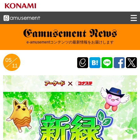
e-amusement news - イーアミューズメン
e-amusementコンテンツの最新情報をお届けします
トニュース
05
11