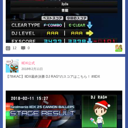
12
0
IIDX公式
2018
年
2
月
11
日
【7thKAC】IIDX最終決勝 DJ RAG*のスコアはこちら！ #IIDX