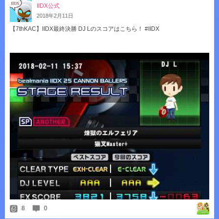
IIDX公式
2018
年
2
月
11
日
【7thKAC】IIDX最終決勝 DJ Lのスコアはこちら！ #IIDX
8
0