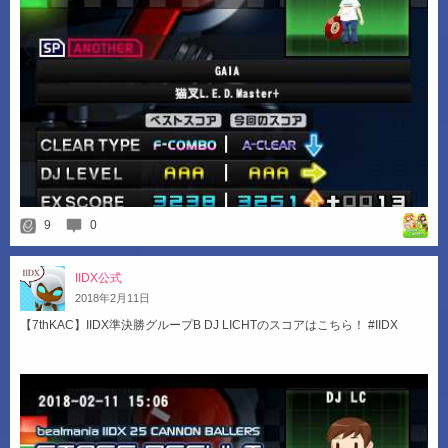
9
0
IIDX公式
2018
年
2
月
11
日
【7thKAC】IIDX準決勝グループB DJ LICHTのスコアはこちら！ #IIDX