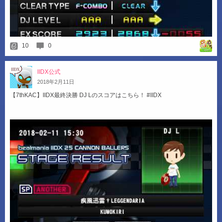
10
0
IIDX公式
2018
年
2
月
11
日
【7thKAC】IIDX最終決勝 DJ Lのスコアはこちら！ #IIDX