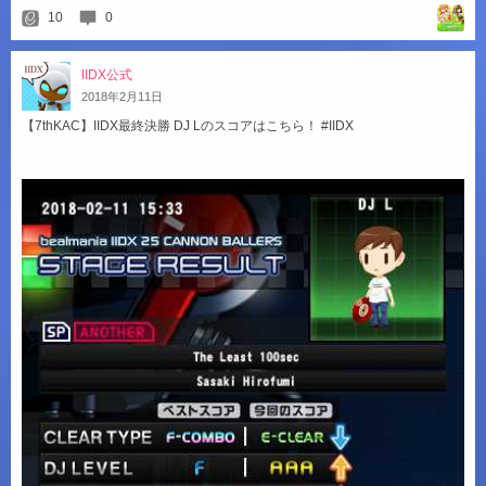
10
0
IIDX公式
2018
年
2
月
11
日
【7thKAC】IIDX最終決勝 DJ Lのスコアはこちら！ #IIDX