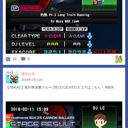
10
0
IIDX公式
2018
年
2
月
11
日
【7thKAC】IIDX準決勝グループB DJ LICHTのスコアはこちら！ #IIDX