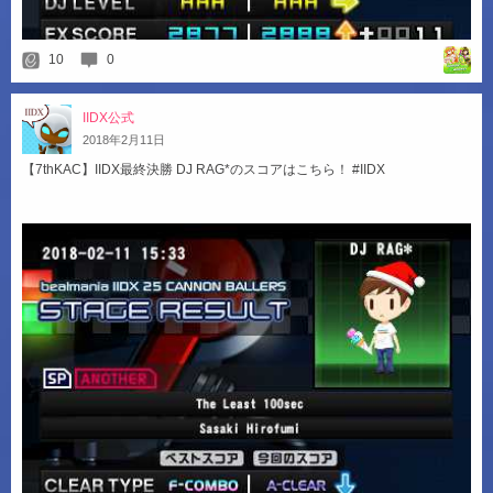
10
0
IIDX公式
2018
年
2
月
11
日
【7thKAC】IIDX最終決勝 DJ RAG*のスコアはこちら！ #IIDX