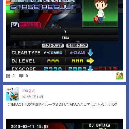
9
0
IIDX公式
2018
年
2
月
11
日
【7thKAC】IIDX準決勝グループB DJ U*TAKAのスコアはこちら！ #IIDX