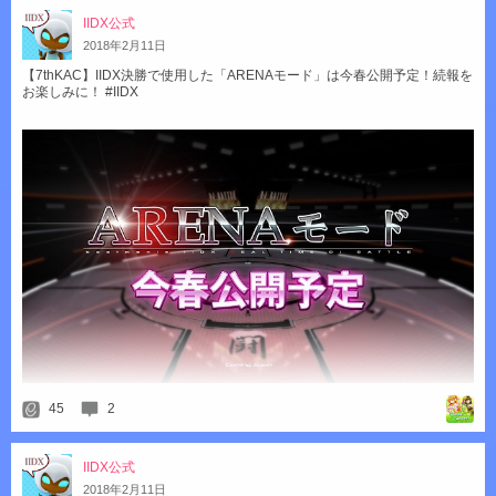
IIDX公式
2018
年
2
月
11
日
【7thKAC】IIDX決勝で使用した「ARENAモード」は今春公開予定！続報を
お楽しみに！ #IIDX
45
2
IIDX公式
2018
年
2
月
11
日