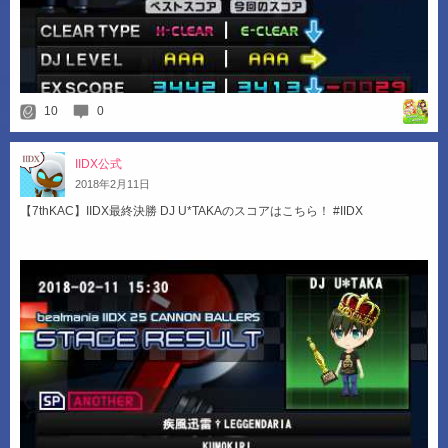
10
0
IIDX公式
2018
年
2
月
11
日
【7thKAC】IIDX最終決勝 DJ U*TAKAのスコアはこちら！ #IIDX