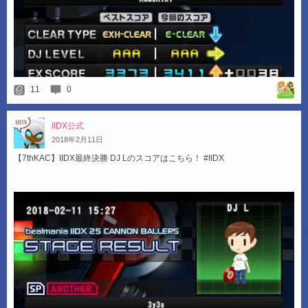
11
0
IIDX公式
2018
年
2
月
11
日
【7thKAC】IIDX最終決勝 DJ Lのスコアはこちら！ #IIDX