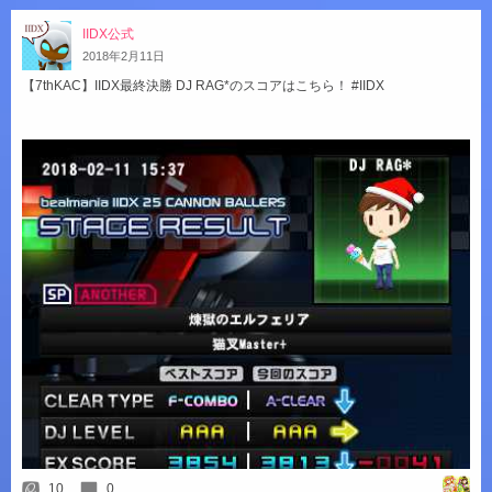
IIDX公式
2018
年
2
月
11
日
【7thKAC】IIDX最終決勝 DJ RAG*のスコアはこちら！ #IIDX
10
0