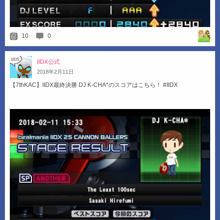
10
0
IIDX公式
2018
年
2
月
11
日
【7thKAC】IIDX最終決勝 DJ K-CHA*のスコアはこちら！ #IIDX