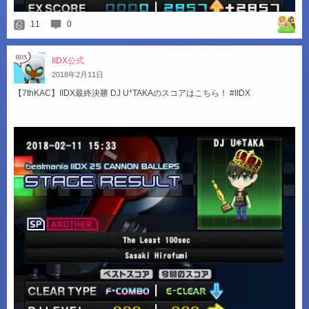
11
0
IIDX公式
2018
年
2
月
11
日
【7thKAC】IIDX最終決勝 DJ U*TAKAのスコアはこちら！ #IIDX