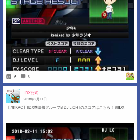
9
0
IIDX公式
2018
年
2
月
11
日
【7thKAC】IIDX準決勝グループB DJ LICHTのスコアはこちら！ #IIDX