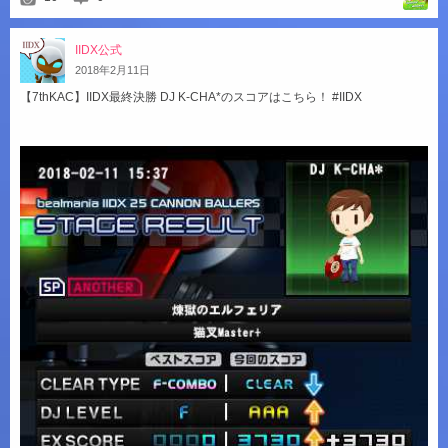
IIDX公式
2018
年
2
月
11
日
【7thKAC】IIDX最終決勝 DJ K-CHA*のスコアはこちら！ #IIDX