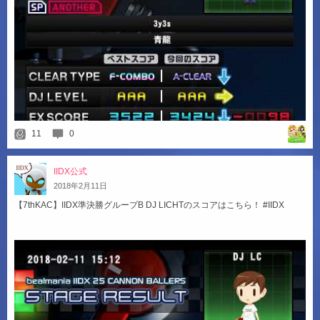
11
0
IIDX公式
2018
年
2
月
11
日
【7thKAC】IIDX準決勝グループB DJ LICHTのスコアはこちら！ #IIDX