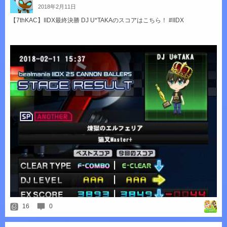
2018
年
2
月
11
日
【7thKAC】IIDX最終決勝 DJ U*TAKAのスコアはこちら！ #IIDX
16
0