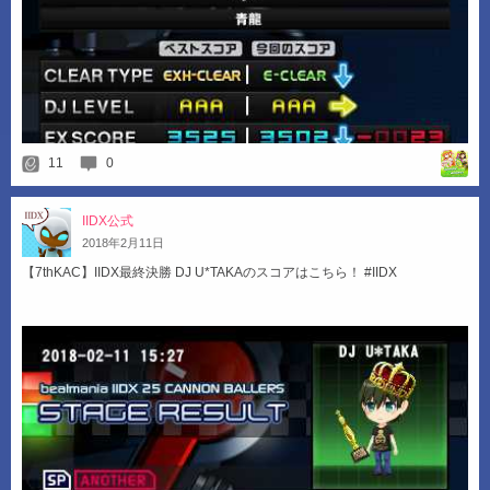
11
0
IIDX公式
2018
年
2
月
11
日
【7thKAC】IIDX最終決勝 DJ U*TAKAのスコアはこちら！ #IIDX