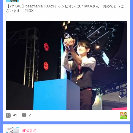
【7thKAC】beatmania IIDXのチャンピオンはU*TAKAさん！おめでとうご
ざいます！ #IIDX
45
2
IIDX公式