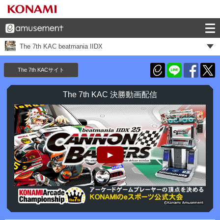
The 7th KAC beatmania IIDX
The 7th KACサイト
The 7th KAC 決勝動画配信
The 7th KAC beatmania IIDX 決勝大会