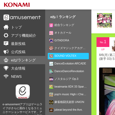
eね！ランキング
総合ランキング
トップ
e-amusementアプリ
オトカドール
アプリ
機能紹介
GITADORA
1
No.
最新投稿
クイズマジックアカデミー
UP
公式投稿
8/6(月)
SOUND VOLTEX
(新手 03) 
eね!
ランキング
DanceEvolution ARCADE
大会情報
DanceDanceRevolution
NEWS
ノスタルジア Op.3
beatmania IIDX 33 Sparkle Shower
pop'n music High☆Cheers!!
麻雀格闘倶楽部 UNION
e-amusementアプリはゲームラ
イフがさらに面白くなるコミュ
jubeat beyond the Ave.
ニケーションサービスです。ア