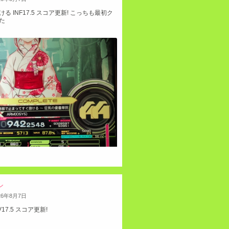
 INF17.5 スコア更新! こっちも最初ク
た
ン
26
年
8
月
7
日
 GRV17.5 スコア更新!