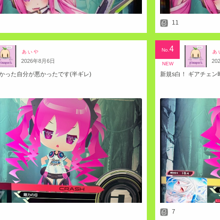
11
4
No.
ぁぃゃ
ぁ
2026
年
8
月
6
日
20
NEW
かった自分が悪かったです(半ギレ)
新規s白！ ギアチェ
7