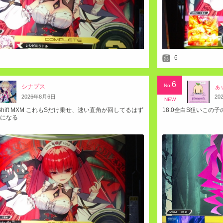
6
6
No.
シナプス
ぁ
2026
年
8
月
6
日
20
NEW
gm Shift MXM これもSだけ乗せ、速い直角が回してるはず
18.0全白S狙いこの
orになる