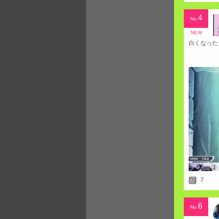
4
No.
NEW
白くなった
7
6
No.