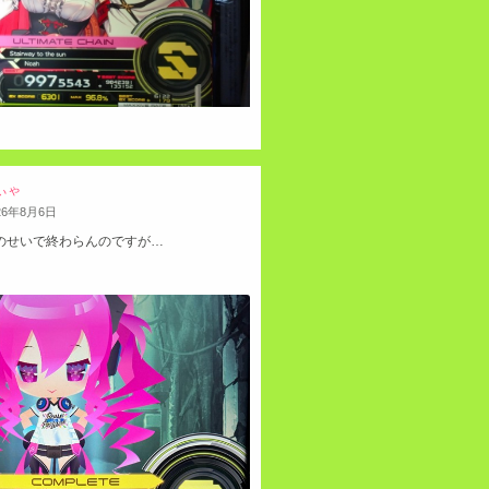
ぃゃ
26
年
8
月
6
日
子のせいで終わらんのですが…