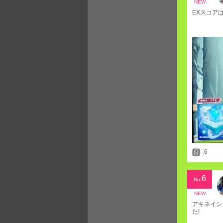
NEW
EXスコア
6
6
No.
NEW
アキネイシ
た!