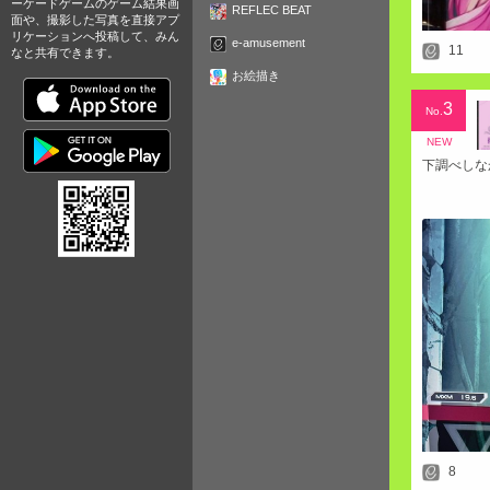
ーケードゲームのゲーム結果画
REFLEC BEAT
面や、撮影した写真を直接アプ
リケーションへ投稿して、みん
e-amusement
11
なと共有できます。
お絵描き
3
No.
NEW
下調べしな
8