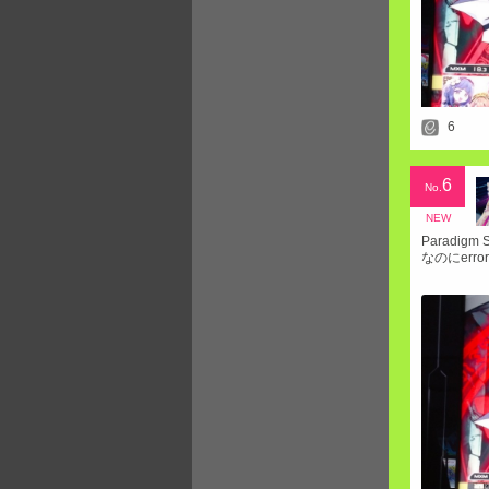
6
6
No.
NEW
Paradi
なのにerr