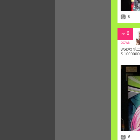
6
6
No.
DOWN
8/6(木) 
S 100000
6