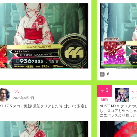
6
6
No.
ジン
シ
2026
年
8
月
7
日
20
NEW
ial EXH17.5 スコア更新! 最初クリアした時に比べて安定し
ΔLI∇E MXM ク
し、スコアもめっちゃ
にエバラスより難しいん