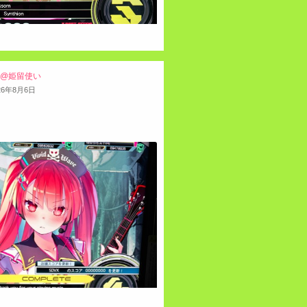
M@姫留使い
26
年
8
月
6
日