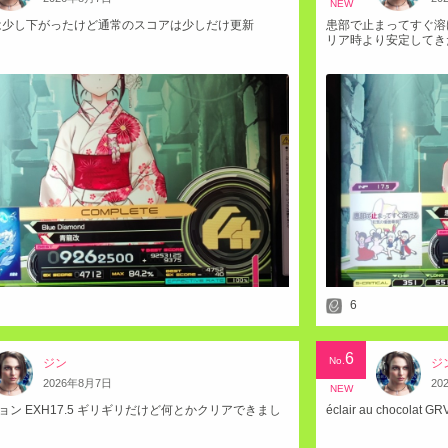
NEW
は少し下がったけど通常のスコアは少しだけ更新
患部で止まってすぐ溶ける
リア時より安定してき
6
6
No.
ジン
ジ
2026
年
8
月
7
日
20
NEW
ョン EXH17.5 ギリギリだけど何とかクリアできまし
éclair au chocolat