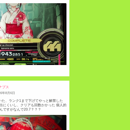
ナプス
26
年
8
月
6
日
リアついた、ランク1まで下げてやっと解禁した
出にくいし、クリアも回数かかった 個人的
ですがなんで20.7？？？