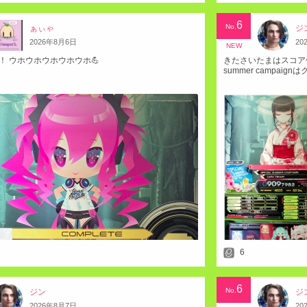
6
No.
ぁぃゃ
ジ
2026
年
8
月
6
日
20
NEW
！ ウホウホウホウホウホ💪
きたさいたまはスコア伸
summer campaig
6
6
No.
ジン
ジ
2026
年
8
月
7
日
20