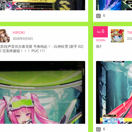
6
6
No.
HIROKI
T
2026
年
8
月
6
日
20
DOWN
第二阶段声音伏尔泰克斯 号角响起！ - 白神吹雪 (新手 02)
鳥‼️
00 完美终极链！！！ PUC ! ! !
6