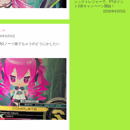
シックトレジャーで、FTポイン
ト2倍キャンペーン開始！
2026年8月5日
ぃゃ
26
年
8
月
6
日
ン時2ノーツ捨てちゃうのどうにかしたい