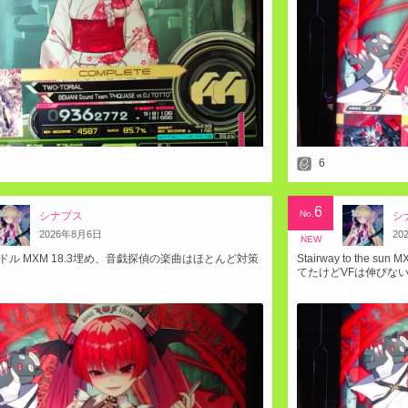
6
6
No.
シナプス
シ
2026
年
8
月
6
日
20
NEW
ドル MXM 18.3埋め、音戯探偵の楽曲はほとんど対策
Stairway to the
てたけどVFは伸びない