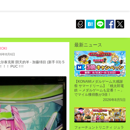
最新ニュース
ROKI
26
年
8
月
6
日
尔泰克斯 阴天的羊 - 加藤绵目 (新手 03) S
！ PUC ! ! !
【KONAMIメダルゲーム大感謝
祭 サマードリーム】「桃太郎電
鉄 ～メダルゲームも定番！～」
でマイル獲得数が3倍！
2026年8月5日
フォーチュントリニティ ジュラ