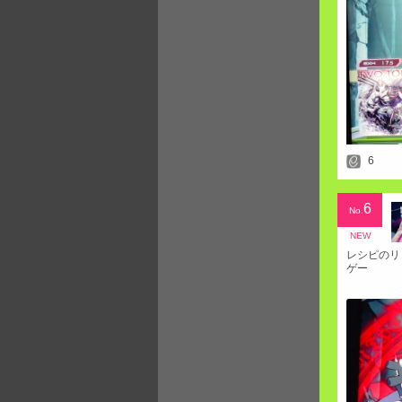
6
6
No.
NEW
レシピのリ
ゲー