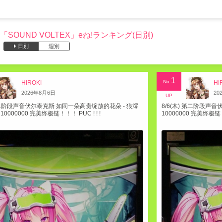
「SOUND VOLTEX」eね!ランキング(日別)
日別
週別
1
No.
HIROKI
HI
2026
年
8
月
6
日
20
UP
 第二阶段声音伏尔泰克斯 如同一朵高贵绽放的花朵 - 狼澪
8/6(木) 第二阶段声音伏
S 10000000 完美终极链！！！ PUC ! ! !
10000000 完美终极链！！