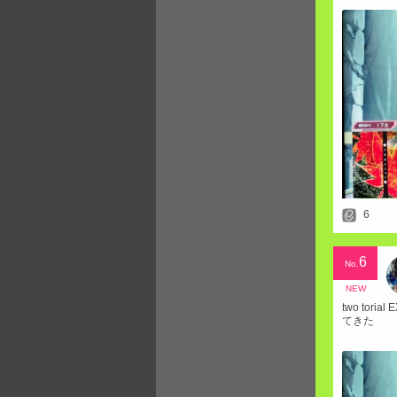
6
6
No.
NEW
two tor
てきた