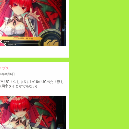
ナプス
26
年
8
月
6
日
 sun MXM UC！久しぶりにLv18のUC出た！察し
(同率タイとかでもない)