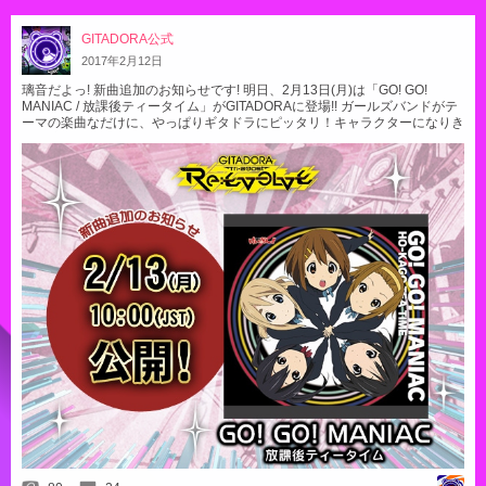
GITADORA公式
2017
年
2
月
12
日
璃音だよっ! 新曲追加のお知らせです! 明日、2月13日(月)は「GO! GO!
MANIAC / 放課後ティータイム」がGITADORAに登場!! ガールズバンドがテ
ーマの楽曲なだけに、やっぱりギタドラにピッタリ！キャラクターになりき
って演奏するとスッゴイ楽しいよねっ! 「GO! GO! MANIAC / 放課後ティー
タイム」は選曲画面からすぐに遊べるから、ぜ～ったいチェックしてね! そ
して、もう一つお知らせですっ! 同じく来週月曜日、2月13日に公式WEBサ
イトの｢プレーヤーカスタマイズ」の中に、｢お気に入りフォルダ編集」の機
能が追加されるんだって。 ｢お気に入りフォルダ」はアーケードゲーム
「GITADORA Tri-Boost Re:EVOLVE」から追加された機能で、大好きな楽
曲や、繰り返し練習したい曲などを簡単に選べるようになる、『キミだけの
フォルダ』を作れちゃう機能だよ。 ｢お気に入りフォルダ編集」で、いつで
もどこででも…お店に行く前にプレーしたい曲を登録できちゃうのってスゴ
イ便利だよねっ! 今回も大盛り上がりの「The 6th KAC」の決勝ラウンドで
登場した曲を登録して、来年のファイナリスト目指して頑張っちゃおうかな
っ!?＜璃音＞