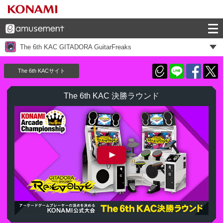
The 6th KAC GITADORA GuitarFreaks
The 6th KACサイト
The 6th KAC 決勝ラウンド
The 6th KAC GITADORA GuitarFreaks 決勝ラウンド