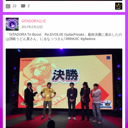
22
2
GITADORA公式
2017
年
2
月
12
日
「GITADORA Tri-Boost Re:EVOLVE GuitarFreaks」最終決勝に進出したの
は讃岐うどん屋さん、にるなっつさん! #6thKAC #gitadora