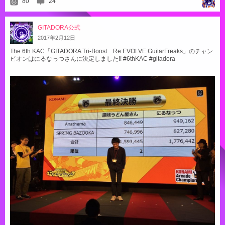
80
24
GITADORA公式
2017
年
2
月
12
日
The 6th KAC「GITADORA Tri-Boost Re:EVOLVE GuitarFreaks」のチャン
ピオンはにるなっつさんに決定しました!! #6thKAC #gitadora