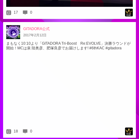
17
0
GITADORA公式
2017
年
2
月
12
日
まもなく10:10より「GITADORA Tri-Boost Re:EVOLVE」決勝ラウンドが
開始！MCは泉 陸奥彦、肥塚良彦でお届けします! #6thKAC #gitadora
18
0