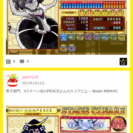
9
0
pop'n公式
2017
年
2
月
11
日
男子部門、3ステージ目のPEACEさんのスコアだよ～ #popn #6thKAC