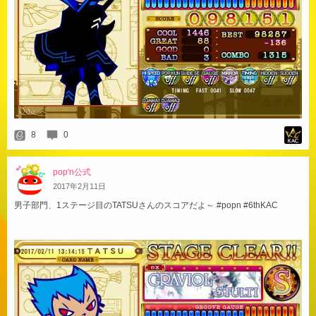
8
0
pop'n公式
2017
年
2
月
11
日
男子部門、1ステージ目のTATSUさんのスコアだよ～ #popn #6thKAC