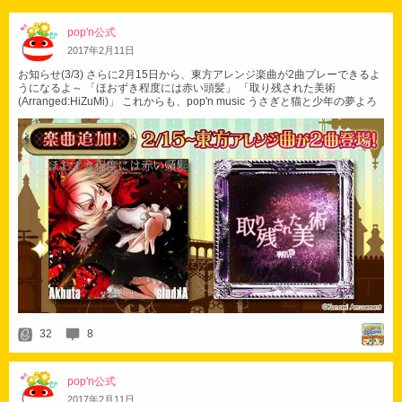
pop'n公式
2017
年
2
月
11
日
お知らせ(3/3) さらに2月15日から、東方アレンジ楽曲が2曲プレーできるよ
うになるよ～ 「ほおずき程度には赤い頭髪」 「取り残された美術
(Arranged:HiZuMi)」 これからも、pop'n music うさぎと猫と少年の夢よろ
しくね～ #popn
32
8
pop'n公式
2017
年
2
月
11
日