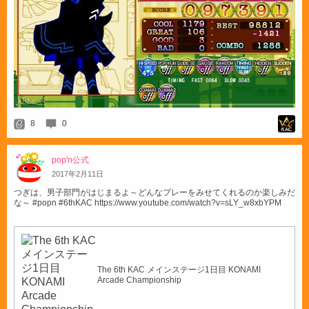
8
0
pop'n公式
2017
年
2
月
11
日
つぎは、男子部門がはじまるよ～どんなプレーをみせてくれるのか楽しみだ
な～ #popn #6thKAC https://www.youtube.com/watch?v=sLY_w8xbYPM
The 6th KAC メインステージ1日目 KONAMI
Arcade Championship