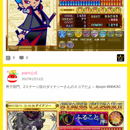
9
0
pop'n公式
2017
年
2
月
11
日
男子部門、2ステージ目のダイナソーさんのスコアだよ～ #popn #6thKAC