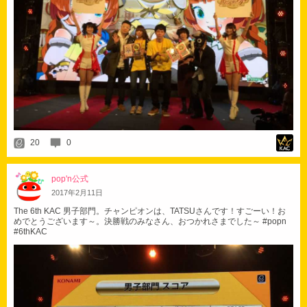
20
0
pop'n公式
2017
年
2
月
11
日
The 6th KAC 男子部門。チャンピオンは、TATSUさんです！すごーい！お
めでとうございます～。決勝戦のみなさん、おつかれさまでした～ #popn
#6thKAC