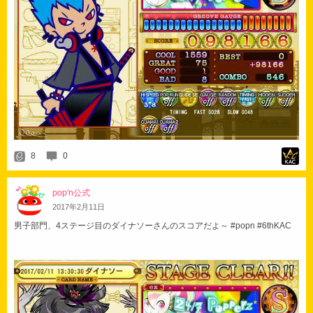
8
0
pop'n公式
2017
年
2
月
11
日
男子部門、4ステージ目のダイナソーさんのスコアだよ～ #popn #6thKAC