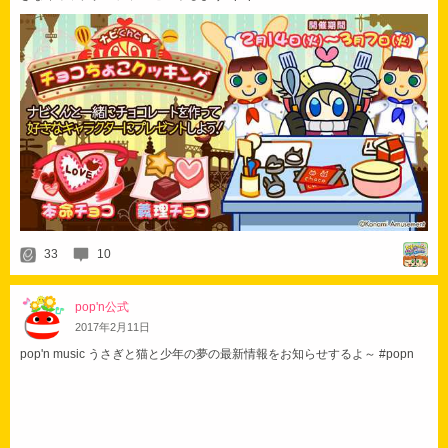
33
10
pop'n公式
2017
年
2
月
11
日
pop'n music うさぎと猫と少年の夢の最新情報をお知らせするよ～ #popn