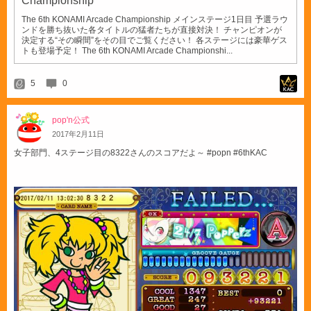
The 6th KONAMI Arcade Championship メインステージ1日目 予選ラウ
ンドを勝ち抜いた各タイトルの猛者たちが直接対決！ チャンピオンが
決定する“その瞬間”をその目でご覧ください！ 各ステージには豪華ゲス
トも登場予定！ The 6th KONAMI Arcade Championshi...
5
0
pop'n公式
2017
年
2
月
11
日
女子部門、4ステージ目の8322さんのスコアだよ～ #popn #6thKAC