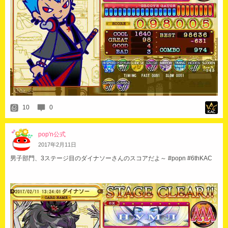
10
0
pop'n公式
2017
年
2
月
11
日
男子部門、3ステージ目のダイナソーさんのスコアだよ～ #popn #6thKAC