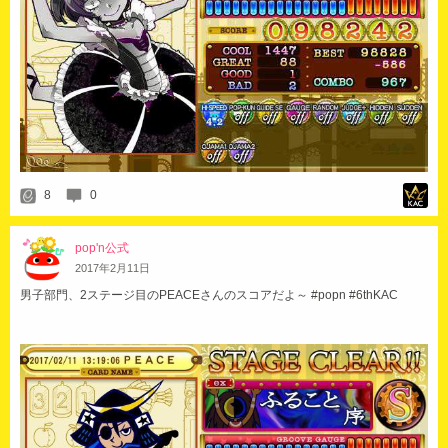
8
0
pop'n公式
2017
年
2
月
11
日
男子部門、2ステージ目のPEACEさんのスコアだよ～ #popn #6thKAC