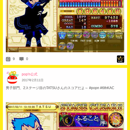
9
0
pop'n公式
2017
年
2
月
11
日
男子部門、2ステージ目のTATSUさんのスコアだよ～ #popn #6thKAC