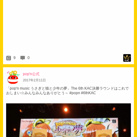
9
0
pop'n公式
2017
年
2
月
11
日
「pop'n music うさぎと猫と少年の夢」The 6th KAC決勝ラウンドはこれで
おしまい☆みんなみんなありがとう～ #popn #6thKAC