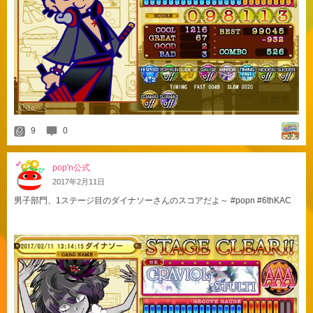
9
0
pop'n公式
2017
年
2
月
11
日
男子部門、1ステージ目のダイナソーさんのスコアだよ～ #popn #6thKAC