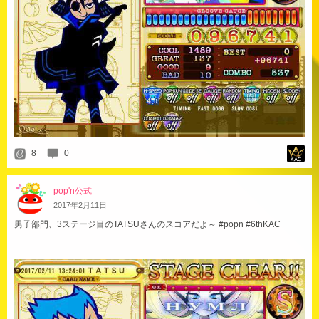
8
0
pop'n公式
2017
年
2
月
11
日
男子部門、3ステージ目のTATSUさんのスコアだよ～ #popn #6thKAC