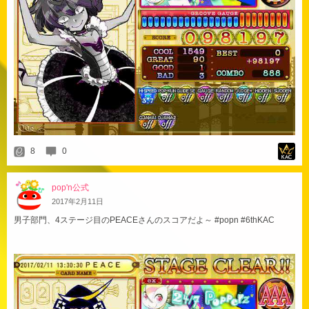
8
0
pop'n公式
2017
年
2
月
11
日
男子部門、4ステージ目のPEACEさんのスコアだよ～ #popn #6thKAC