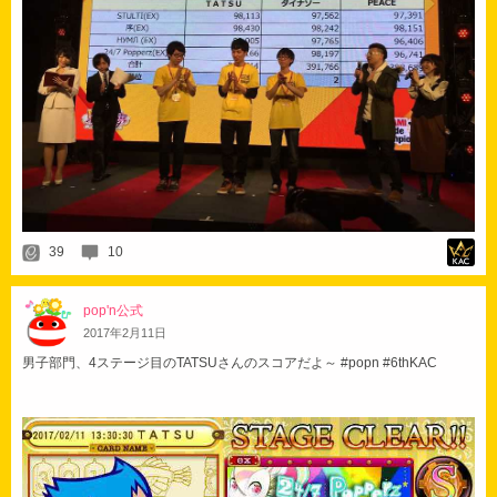
39
10
pop'n公式
2017
年
2
月
11
日
男子部門、4ステージ目のTATSUさんのスコアだよ～ #popn #6thKAC