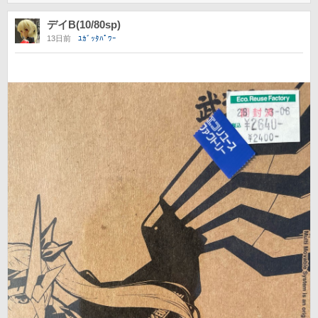
デイB(10/80sp)
13日前
ﾕｶﾞｯﾀﾊﾟﾜｰ