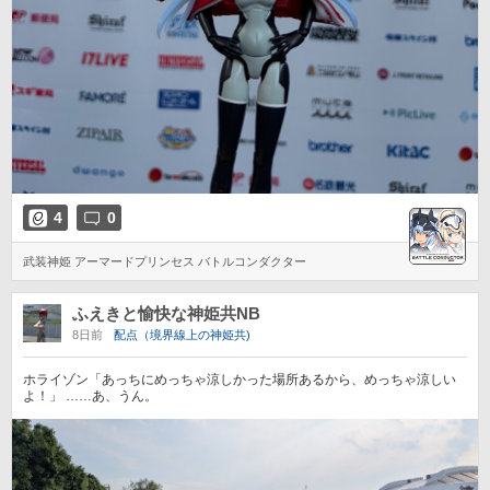
4
0
武装神姫 アーマードプリンセス バトルコンダクター
ふえきと愉快な神姫共NB
8日前
配点（境界線上の神姫共)
ホライゾン「あっちにめっちゃ涼しかった場所あるから、めっちゃ涼しい
よ！」 ……あ、うん。