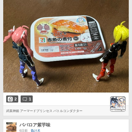
2
1
武装神姫 アーマードプリンセス バトルコンダクター
ババロア紫芋味
6日前
負け犬