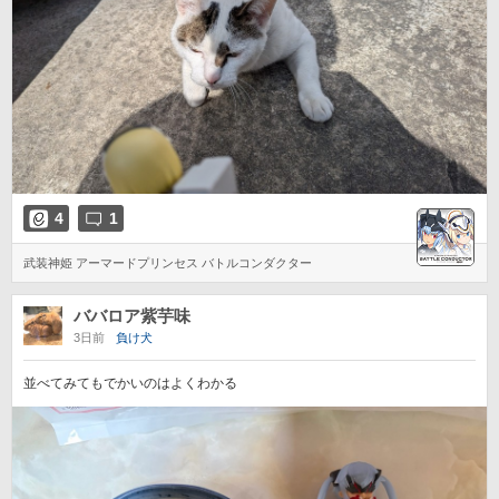
4
1
武装神姫 アーマードプリンセス バトルコンダクター
ババロア紫芋味
3日前
負け犬
並べてみてもでかいのはよくわかる