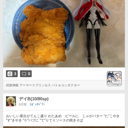
3
0
武装神姫 アーマードプリンセス バトルコンダクター
デイB(10/80sp)
6日前
ﾕｶﾞｯﾀﾊﾟﾜｰ
おいしい屋台がてんこ盛り わたあめ ビールに じゃがバター "た"こやき
"す"きやき "ケ"バブに "て"りてりソースの焼きそば