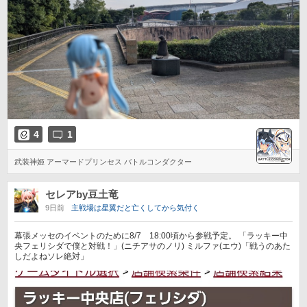
4
1
武装神姫 アーマードプリンセス バトルコンダクター
セレアby豆土竜
9日前
主戦場は星翼だと亡くしてから気付く
幕張メッセのイベントのために8/7 18:00頃から参戦予定。 「ラッキー中
央フェリシダで僕と対戦！」(ニチアサのノリ) ミルファ(エウ)「戦うのあた
しだよねソレ絶対」