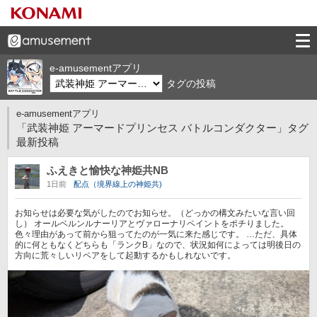
e-amusementアプリ
タグの投稿
e-amusementアプリ
「武装神姫 アーマードプリンセス バトルコンダクター」タグ
最新投稿
ふえきと愉快な神姫共NB
1日前
配点（境界線上の神姫共)
お知らせは必要な気がしたのでお知らせ。（どっかの構文みたいな言い回
し） オールベルンルナーリアとヴァローナリペイントをポチりました。
色々理由があって前から狙ってたのが一気に来た感じです。 …ただ、具体
的に何ともなくどちらも「ランクB」なので、状況如何によっては明後日の
方向に荒々しいリペアをして起動するかもしれないです。