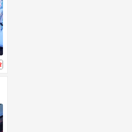
【KONAMIメダルゲーム大感謝祭
サマードリーム 】「カラコロッタ
トロピカルリゾート」すごろくチ
22
0
ャレンジにて「スペシャルPENTA
のマジックショー」開催&★獲得2
倍イベント実施！
麻雀格闘倶楽部公式
2026年08月05日
8時間前
ゲームセンター行きたい！
『青天井卓』本日から3日間開催！
「応援団対応！あがり点ランキン
グ」も開催中！ 青天井ならではの
続きを読み込む
超高打点で上位ランクインを目指そ
う！ ▼ランキングはこちら http://ea
gate.573.jp/game/mfc/ac/event/vote
_pro2026/ranking_aotenjo.html #麻
雀格闘倶楽部 #MFC573