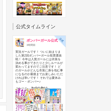
フォーチュントリニティ ジュラシ
ックトレジャーで、FTポイント2
公式タイムライン
倍キャンペーン開始！
2026年08月05日
ボンバーガール公式
3時間前
実況ガールです！ ついに始まりま
した第2回ボンバーガール投票選抜
戦！ 今年は入賞ガールには衣装を
決める事ができたりと少しルールが
変わってますのでご注意です！ ど
のガールがどんな衣装に身を包む事
【メダル大感謝祭 サマードリー
になるのか最後までお楽しみいただ
ム】「パワフルプロ野球 開幕メダ
ければ幸いです！ それでは夏休み
ルシリーズ！ 二刀流！」で獲得で
もゴー・ボンバー♪
きるPPが2倍！
2026年08月05日