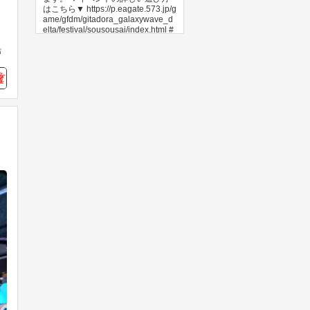
はこちら▼ https://p.eagate.573.jp/g
ame/gfdm/gitadora_galaxywave_d
elta/festival/sousousai/index.html #
GITADORA
グランドクロスGOLDで、GP2倍
キャンペーン開始！
2026年08月05日
10
0
麻雀格闘倶楽部公式
8時間前
ゲームセンター行きたい！
期間中はプロ雀士の参戦機会が増
加！ 対局の機会をお見逃しなく！
▼参戦状況はこちら https://p.eagat
e.573.jp/game/mfc/ac/content/proe
【KONAMIメダルゲーム大感謝祭
nter/info.html #麻雀格闘倶楽部 #MF
サマードリーム 】「ツナガロッタ
C573 #投票選抜戦
アニマと虹色の秘境」で★獲得2
倍イベント実施！
2026年08月05日