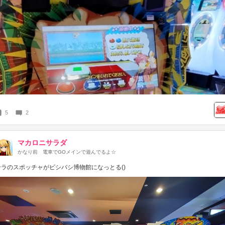
5
2
マカロニサラダ
かなり前
電車でGOメインで遊んでるよ☆
千ラのスポッチャがビシバシ博物館になっとる()