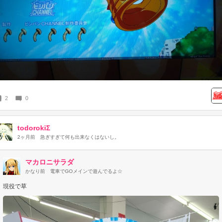
2
0
todorokiΣ
2ヶ月前
急ぎすぎて何も出来なくはないし。
マカロニサラダ
かなり前
電車でGOメインで遊んでるよ☆
現役で草