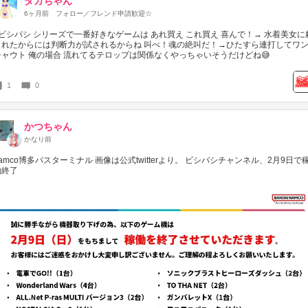
タカちゃん
6ヶ月前
フォロー／フレンド申請歓迎☆
#ビシバシ シリーズで一番好きなゲームは あれ買え これ買え 喜んで！→ 水着美女に
まれたからには判断力が試されるからね 叫べ！魂の絶叫だ！→ひたすら連打してワ
シャウト 俺の場合 流れてるテロップは関係なくやっちゃいそうだけどね😅
1
0
かつちゃん
かなり前
amco博多バスターミナル 画像は公式twitterより。 ビシバシチャンネル、2月9日で
働終了