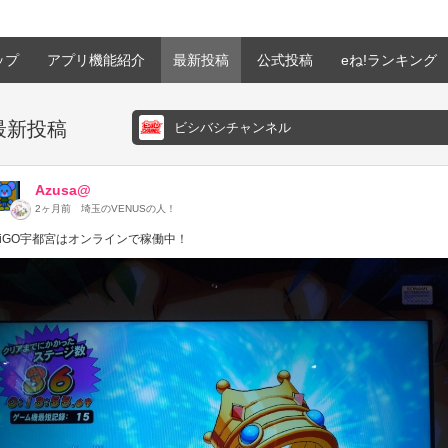
ップ
アプリ機能紹介
最新投稿
公式投稿
eね!ランキング
最新投稿
ビシバシチャンネル
Azusa@
2ヶ月前
埼玉のVENUSの人！
GiGO宇都宮はオンラインで稼働中！