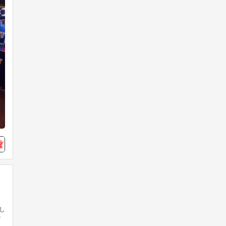
12
0
ボンバーガール公式
10時間前
先日お知らせした「祝★8周年 シロ
＆クロ＆ロゼのヒョウ柄ビキニだよ
全員集合！」の不具合のお詫びとし
て、期間中にプレーされたお客様へ
プレー回数×15枚の「イベチケ」の
補填を行いました。 お客様にはご
く
迷惑をお掛けしましたことを改めて
し
深くお詫び申し上げます。
か