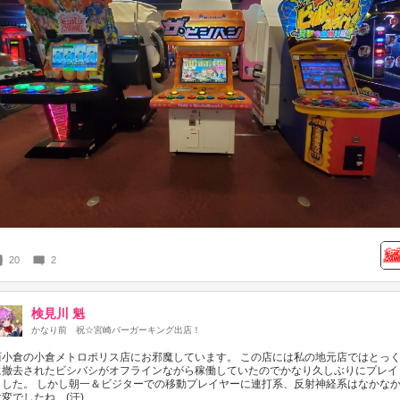
20
2
検見川 魁
かなり前
祝☆宮崎バーガーキング出店！
西小倉の小倉メトロポリス店にお邪魔しています。 この店には私の地元店ではとっ
に撤去されたビシバシがオフラインながら稼働していたのでかなり久しぶりにプレイ
ました。 しかし朝一＆ビジターでの移動プレイヤーに連打系、反射神経系はなかな
大変でしたね…(汗)