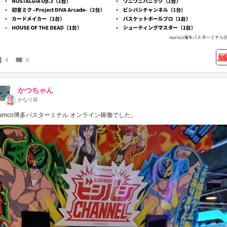
4
0
かつちゃん
かなり前
namco博多バスターミナル オンライン稼働でした。