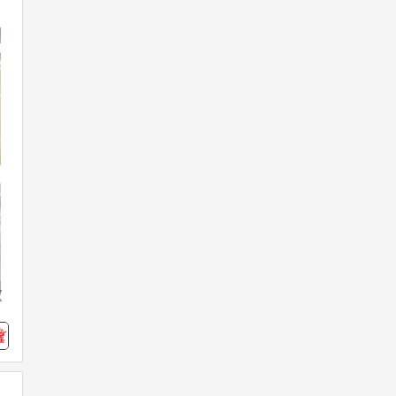
13
0
麻雀格闘倶楽部Sp公式
1日前
Let's!麻雀♪
8/7(金) 10:00より『13th ANNIVER
SARY 前夜祭』開催！ いつも #麻雀
格闘倶楽部Sp をご利用いただきあ
りがとうございます！ おかげさま
で、8/30に13周年を迎えます！ 本
イベントでは、新たなフォトセレク
ション(PS ver.2026)プチプロが登
場！ ▼詳細はこちら https://p.eagat
e.573.jp/game/mfc/mfc_sp/news/inf
o/2026/0807/anniversary/index.htm
l #麻雀Sp13周年