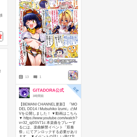
頼
ン
【KONAMIメダルゲーム大感謝祭
サマードリーム】2026/8/5～
2026/8/23 スマッシュポイントが
３倍に！
2026年08月05日
稼
13
1
GITADORA公式
3時間前
【BEMANI CHANNEL更新】 『MO
グランドクロスLEGENDで、
DEL DD14 / Mutsuhiko Izumi』のM
LEGENDポイント5倍、GP2倍キ
Vを公開しました！ ▼動画はこちら
ャンペーン開始！
▼ https://www.youtube.com/watch?
2026年08月05日
v=32_qj0SV71c 本楽曲をプレーす
るには、楽曲解禁イベント「双奏
祭」にてアンロックする必要があり
ます。 ▼イベントの詳しい遊び方