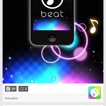
20
2
beat gather