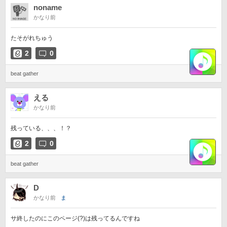
noname
かなり前
たそがれちゅう
2
0
beat gather
える
かなり前
残っている、、、！？
2
0
beat gather
D
かなり前
ま
サ終したのにこのページ(?)は残ってるんですね