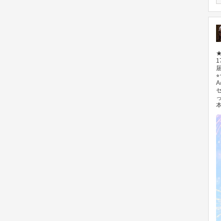
★
1
届
⭐
A
セ
っ
本