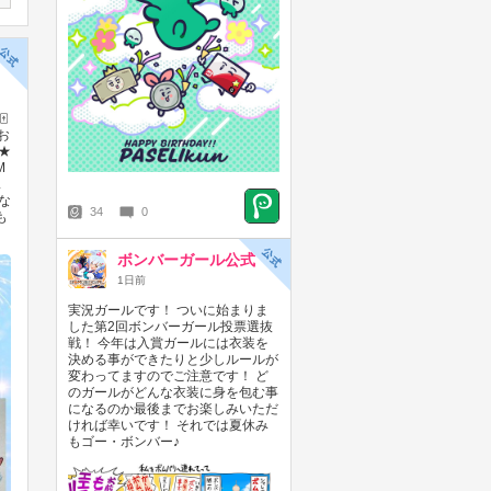
【KONAMIメダルゲーム大感謝祭
️
サマードリーム】2026/8/5～
をお
2026/8/23 スマッシュポイントが
︎★
３倍に！
M
2026年08月05日
ス
ひな
34
0
も
ボンバーガール公式
1日前
実況ガールです！ ついに始まりま
した第2回ボンバーガール投票選抜
戦！ 今年は入賞ガールには衣装を
決める事ができたりと少しルールが
変わってますのでご注意です！ ど
グランドクロスLEGENDで、
のガールがどんな衣装に身を包む事
LEGENDポイント5倍、GP2倍キ
になるのか最後までお楽しみいただ
ャンペーン開始！
ければ幸いです！ それでは夏休み
2026年08月05日
もゴー・ボンバー♪