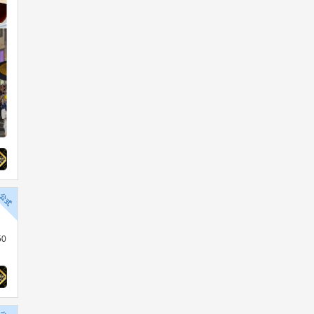
gate.573.jp/game/mfc/ac/event/vote
_pro2026/ranking_aotenjo.html #麻
雀格闘倶楽部 #MFC573
17
0
50
ボンバーガール公式
1日前
先日お知らせした「祝★8周年 シロ
＆クロ＆ロゼのヒョウ柄ビキニだよ
全員集合！」の不具合のお詫びとし
て、期間中にプレーされたお客様へ