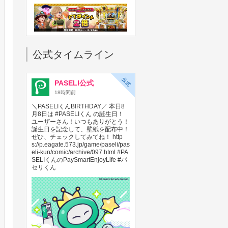
フォーチュントリニティ ジュラシ
ックトレジャーで、FTポイント2
公式タイムライン
倍キャンペーン開始！
2026年08月05日
PASELI公式
18時間前
＼PASELIくんBIRTHDAY／ 本日8
月8日は #PASELIくん の誕生日！
ユーザーさん！いつもありがとう！
誕生日を記念して、壁紙を配布中！
ぜひ、チェックしてみてね！ http
s://p.eagate.573.jp/game/paseli/pas
【メダル大感謝祭 サマードリー
eli-kun/comic/archive/097.html #PA
ム】「パワフルプロ野球 開幕メダ
SELIくんのPaySmartEnjoyLife #パ
ルシリーズ！ 二刀流！」で獲得で
セリくん
きるPPが2倍！
2026年08月05日