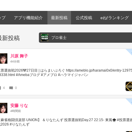
ップ
アプリ機能紹介
最新投稿
公式投稿
eね!ランキング
最新投稿
プロ雀士
川原 舞子
44分前
票選抜戦2026🐼27日目 | はらまいぶろぐ https://ameblo.jp/haramai0x0/entry-1297
3338.html #Amebaブログ #アメブロ #ハラマイジャパン
4
0
安藤 りな
4時間前
麻雀格闘倶楽部 UNION】 ＆りなたんず 投票選抜戦Day.27 22:15- 東風🌪️ #投票選
2026 #りなたんず