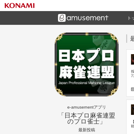
ト
ーズメントゲームと連携したコミュニケーションアプリで
す
投
7
e-amusementアプリ
「日本プロ麻雀連盟
のプロ雀士」
【
戦
最新投稿