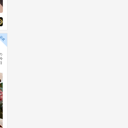
C573 #投票選抜戦
の
今
日
41
0
麻雀格闘倶楽部公式
1日前
ゲームセンター行きたい！
『青天井卓』本日から3日間開催！
「応援団対応！あがり点ランキン
グ」も開催中！ 青天井ならではの
超高打点で上位ランクインを目指そ
う！ ▼ランキングはこちら http://ea