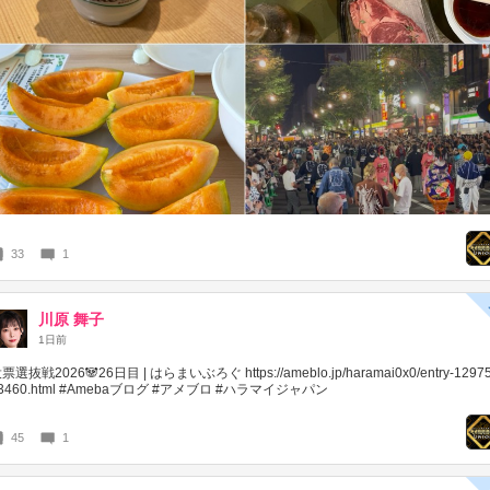
33
1
川原 舞子
1日前
票選抜戦2026🐼26日目 | はらまいぶろぐ https://ameblo.jp/haramai0x0/entry-1297
3460.html #Amebaブログ #アメブロ #ハラマイジャパン
45
1