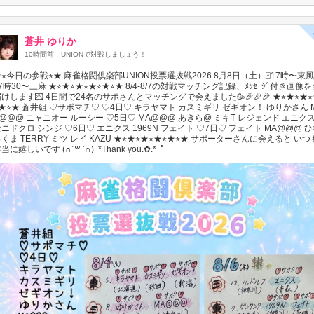
蒼井 ゆりか
10時間前
UNIONで対戦しましょう！
⭐︎今日の参戦⭐︎★ 麻雀格闘倶楽部UNION投票選抜戦2026 8月8日（土）🀄️17時〜東風🀄
7時30〜三麻 ★⭐︎★⭐︎★⭐︎★⭐︎★⭐︎★ 8/4-8/7の対戦マッチング記録、ﾒｯｾｰｼﾞ付き画像
けします💌 4日間で24名のサポさんとマッチングで会えました🥳🎉🎉🎉 ★⭐︎★⭐︎★⭐
︎★⭐︎★ 蒼井組 ♡サポマチ♡ ♡4日♡ キラヤマト カスミギリ ゼギオン！ ゆりかさん 
@@@ ニャニオー ルーシー ♡5日♡ MA@@@ あきら@ ミキT レジェンド エニク
ニドクロ シンジ ♡6日♡ エニクス 1969N フェイト ♡7日♡ フェイト MA@@@ 
くま TERRY ミツ レイ KAZU ★⭐︎★⭐︎★⭐︎★⭐︎★⭐︎★ サポーターさんに会えると いつ
当に嬉しいです (∩ˊ꒳ ˋ∩)･*Thank you.✿.*･ﾟ