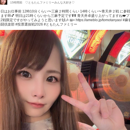
15時間前
♡ともたんファミリーみんな大好き♡
今日はお仕事前 12時10分くらい〜三麻２時間くらい 14時くらい〜青天井２戦 に参
ます🧸💕 明日は21時くらいから三麻予定です❣️❣️ 青天井卓盛り上がってますね❤️
2戦限定ですがやってみようと思います🙌🎶 📖⇨ https://ameblo.jp/tomotanyao/ #麻
格闘倶楽部 #投票選抜戦2026 #ともたんファミリー