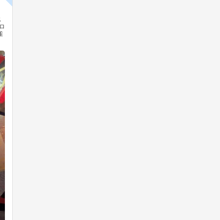
▼ https://www.youtube.com/watch?
v=32_qj0SV71c 本楽曲をプレーす
戦
るには、楽曲解禁イベント「双奏
プロ
祭」にてアンロックする必要があり
雀
ます。 ▼イベントの詳しい遊び方
はこちら▼ https://p.eagate.573.jp/g
ame/gfdm/gitadora_galaxywave_d
elta/festival/sousousai/index.html #
GITADORA
【KONAMIメダルゲーム大感謝祭
サマードリーム 】「カラコロッタ
トロピカルリゾート」すごろくチ
ャレンジにて「スペシャルPENTA
のマジックショー」開催&★獲得2
倍イベント実施！
2026年08月05日
18
0
麻雀格闘倶楽部公式
続きを読み込む
1日前
ゲームセンター行きたい！
期間中はプロ雀士の参戦機会が増
加！ 対局の機会をお見逃しなく！
▼参戦状況はこちら https://p.eagat
e.573.jp/game/mfc/ac/content/proe
nter/info.html #麻雀格闘倶楽部 #MF