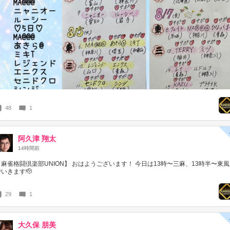
48
1
阿久津 翔太
14時間前
【麻雀格闘倶楽部UNION】 おはようございます！ 今日は13時〜三麻、13時半〜東風
でいきます🫡
29
1
大久保 朋美