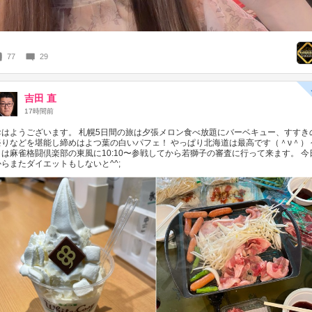
77
29
吉田 直
17時間前
おはようございます。 札幌5日間の旅は夕張メロン食べ放題にバーベキュー、すすき
祭りなどを堪能し締めはよつ葉の白いパフェ！ やっぱり北海道は最高です（＾ν＾） 
日は麻雀格闘倶楽部の東風に10:10〜参戦してから若獅子の審査に行って来ます。 今
からまたダイエットもしないと^^;