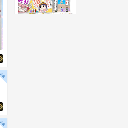
グランドクロスGOLDで、GP2倍
キャンペーン開始！
2026年08月05日
27
1
【KONAMIメダルゲーム大感謝祭
GITADORA公式
サマードリーム 】「ツナガロッタ
1日前
アニマと虹色の秘境」で★獲得2
倍イベント実施！
【BEMANI CHANNEL更新】 『MO
2026年08月05日
DEL DD14 / Mutsuhiko Izumi』のM
Vを公開しました！ ▼動画はこちら