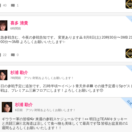
40
1
喜多 清貴
6時間前
急参戦含む、今夜の参戦告知です。 変更あります🙇 8月8日(土) 20時30分〜3MB 2
時00分〜3MB よろしくお願いいたします✨
22
0
杉浦 勘介
7時間前
アツい対戦をよろしくお願いします！
本日の参戦予定に追加です。21時半頃〜イベント青天井卓🟦 その後予定通りSpゲス
参戦は、プレミアム三麻フロアにします！よろしくお願いします🥺
杉浦 勘介
6日前
アツい対戦をよろしくお願いします！
ギウラー軍の皆様👓 来週の参戦スケジュールです！👀 明日はTEAMキタッキー
と共闘三麻🀄️ 北海道は涼しくて食べ物も美味しくて最高です🥰 皆様お盆直前の1
週間もよろしくお願いいたします！！