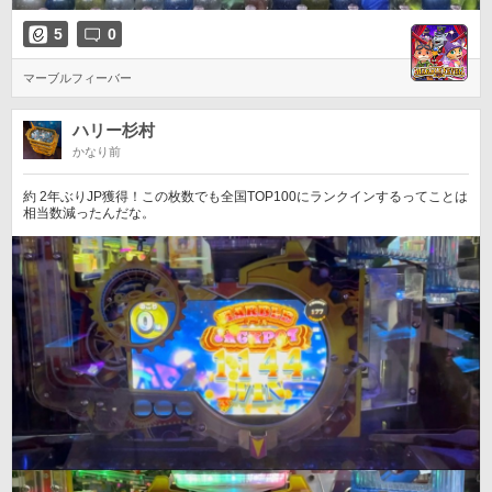
5
0
マーブルフィーバー
ハリー杉村
かなり前
約 2年ぶりJP獲得！この枚数でも全国TOP100にランクインするってことは
相当数減ったんだな。