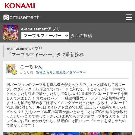
e-amusementアプリ
タグの投稿
e-amusementアプリ
「マーブルフィーバー」タグ最新投稿
こーちゃん
かなり前
突然ふらりと現れるメダゲーマー
旧バージョンのマーブルを遊ぶ機会があったのでちょっと課金して超マー
ブルのダイレクト12球当ててパレードに入れて、そこからパレード中にス
トックしたり課金で増やしたりして久しぶりに5連続でパレードモードを楽
しんで来ました！ ちなみにパレード継続抽選のルーレットが全然粘らずあ
まりにも抽選が早過ぎてほぼタイミングゲーだったせいもあり、パレードJ
Pは0回に対して、JPCはダイレクト含めて10回以上という結果でちょっと
ビックリ！(なおマーブルJPの写真が無いということはJPCの結果は惨敗だ
ったということで察して下さい...) まあでもアプデ前マーブルなんてもう幻
レベルでお目にかかれないし、結果的には旧パレードモードを楽しめたの
で良かったです！