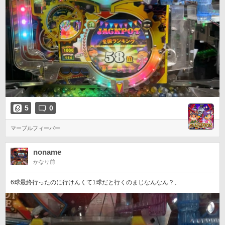
5
0
マーブルフィーバー
noname
かなり前
6球最終行ったのに行けんくて1球だと行くのまじなんなん？、