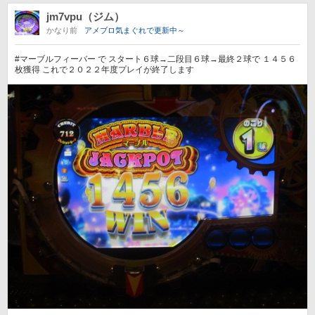
jm7vpu（ジム）
かなり前
アメブロ気まぐれで更新中～
#マーブルフィーバー で スタート６球→二段目６球→最終２球で １４５６
枚獲得 これで２０２２年度プレイが終了します