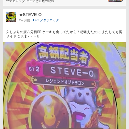
ツナガロッタ アニマと虹色の秘境
★STEVE-O
2ヶ月前
I am メタボロッタ
久しぶりの腹八分目笑⃝ ケーキも食ってたから７桁狙えたのに またしても両
サイドに３球 ⋆ ⋆ ⋆ 󾭜