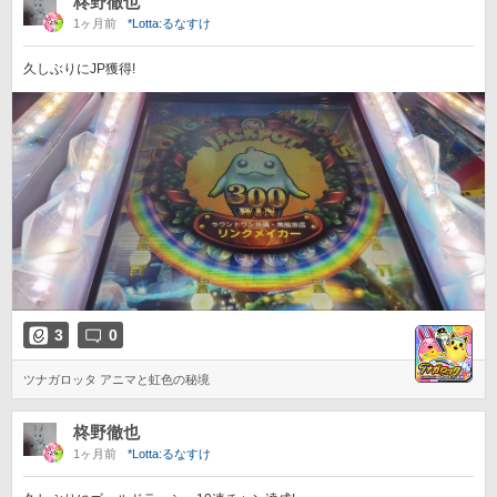
柊野徹也
1ヶ月前
*Lotta:るなすけ
久しぶりにJP獲得!
3
0
ツナガロッタ アニマと虹色の秘境
柊野徹也
1ヶ月前
*Lotta:るなすけ