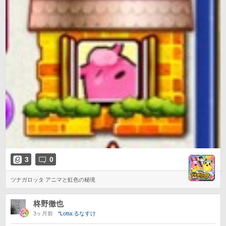
3
0
ツナガロッタ アニマと虹色の秘境
柊野徹也
3ヶ月前
*Lotta:るなすけ