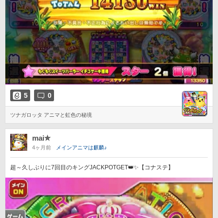
5
0
ツナガロッタ アニマと虹色の秘境
mai✮
4ヶ月前
メインアニマは麒麟♪
超～久しぶりに7回目のキングJACKPOTGET👑✨【コナステ】