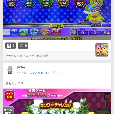
5
0
ツナガロッタ アニマと虹色の秘境
ｿｲﾔｯ
4ヶ月前
スマスタ楽しい(￣▽￣)
全もぐナイス󾮗