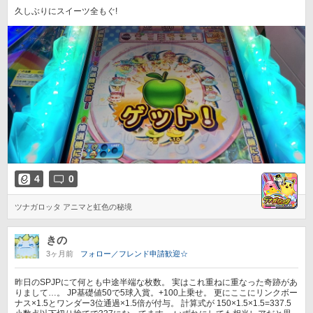
久しぶりにスイーツ全もぐ!
4
0
ツナガロッタ アニマと虹色の秘境
きの
3ヶ月前
フォロー／フレンド申請歓迎☆
昨日のSPJPにて何とも中途半端な枚数。 実はこれ重ねに重なった奇跡があ
りまして…。 JP基礎値50で5球入賞。+100上乗せ。 更にここにリンクボー
ナス×1.5とワンダー3位通過×1.5倍が付与。 計算式が 150×1.5×1.5=337.5