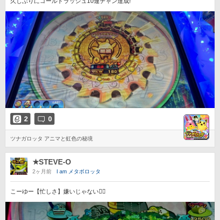
久しぶりにゴールドラッシュ10連チャン達成!
2
0
ツナガロッタ アニマと虹色の秘境
★STEVE-O
2ヶ月前
I am メタボロッタ
こーゆー【忙しさ】嫌いじゃない笑⃝