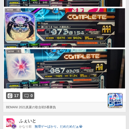
17
0
BEMANI 2021真夏の歌合戦5番勝負
ふぇいと
かなり前
無理ゲーばかり。だめだめだぁ😭