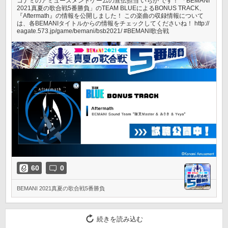
コナミのアミューズメントゲームの宣伝担当 いちか です！ 「BEMANI
2021真夏の歌合戦5番勝負」のTEAM BLUEによるBONUS TRACK、
『Aftermath』の情報を公開しました！ この楽曲の収録情報について
は、各BEMANIタイトルからの情報をチェックしてくださいね！ http://
eagate.573.jp/game/bemani/bsb2021/ #BEMANI歌合戦
60
0
BEMANI 2021真夏の歌合戦5番勝負
続きを読み込む