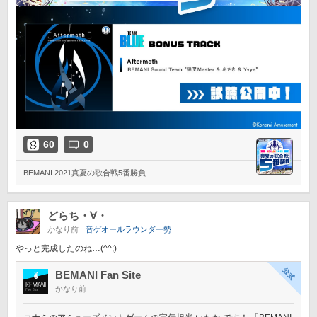
60
0
BEMANI 2021真夏の歌合戦5番勝負
どらち・∀・
かなり前
音ゲオールラウンダー勢
やっと完成したのね…(^^;)
BEMANI Fan Site
かなり前