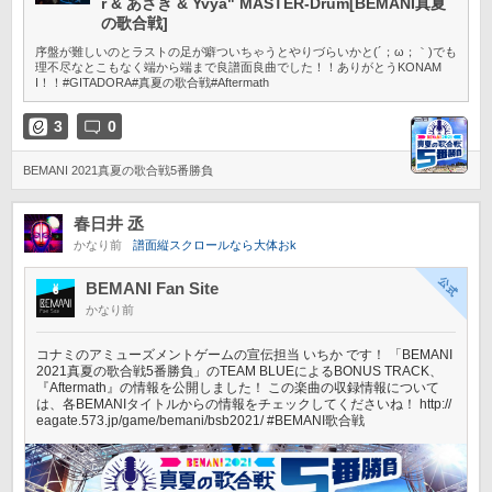
r & あさき & Yvya" MASTER-Drum[BEMANI真夏
の歌合戦]
序盤が難しいのとラストの足が癖ついちゃうとやりづらいかと(´；ω；｀)でも
理不尽なとこもなく端から端まで良譜面良曲でした！！ありがとうKONAM
I！！#GITADORA#真夏の歌合戦#Aftermath
3
0
BEMANI 2021真夏の歌合戦5番勝負
春日井 丞
かなり前
譜面縦スクロールなら大体おk
BEMANI Fan Site
かなり前
コナミのアミューズメントゲームの宣伝担当 いちか です！ 「BEMANI
2021真夏の歌合戦5番勝負」のTEAM BLUEによるBONUS TRACK、
『Aftermath』の情報を公開しました！ この楽曲の収録情報について
は、各BEMANIタイトルからの情報をチェックしてくださいね！ http://
eagate.573.jp/game/bemani/bsb2021/ #BEMANI歌合戦