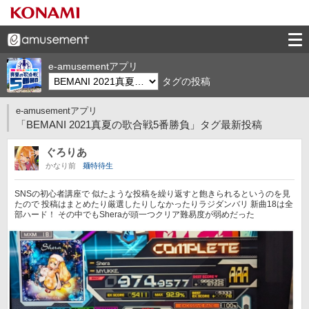
e-amusementアプリ
タグの投稿
e-amusementアプリ
「BEMANI 2021真夏の歌合戦5番勝負」タグ最新投稿
ぐろりあ
かなり前
麺特待生
SNSの初心者講座で 似たような投稿を繰り返すと飽きられるというのを見
たので 投稿はまとめたり厳選したりしなかったりラジダンバリ 新曲18は全
部ハード！ その中でもSheraが頭一つクリア難易度が弱めだった