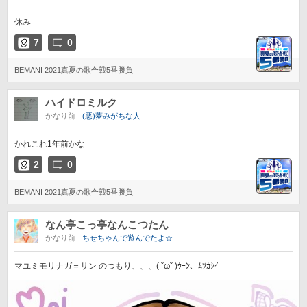
休み
7
0
BEMANI 2021真夏の歌合戦5番勝負
ハイドロミルク
かなり前
(悪)夢みがちな人
かれこれ1年前かな
2
0
BEMANI 2021真夏の歌合戦5番勝負
なん亭こっ亭なんこつたん
かなり前
ちせちゃんで遊んでたよ☆
マユミモリナガ＝サン のつもり、、、( ˇωˇ )ｳｰﾝ、ﾑﾂｶｼｲ