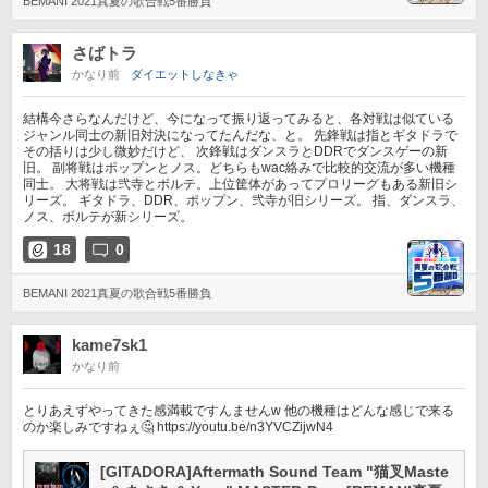
BEMANI 2021真夏の歌合戦5番勝負
さばトラ
かなり前
ダイエットしなきゃ
結構今さらなんだけど、今になって振り返ってみると、各対戦は似ている
ジャンル同士の新旧対決になってたんだな、と。 先鋒戦は指とギタドラで
その括りは少し微妙だけど、 次鋒戦はダンスラとDDRでダンスゲーの新
旧。 副将戦はポップンとノス。どちらもwac絡みで比較的交流が多い機種
同士。 大将戦は弐寺とボルテ。上位筐体があってプロリーグもある新旧シ
リーズ。 ギタドラ、DDR、ポップン、弐寺が旧シリーズ。 指、ダンスラ、
ノス、ボルテが新シリーズ。
18
0
BEMANI 2021真夏の歌合戦5番勝負
kame7sk1
かなり前
とりあえずやってきた感満載ですんませんw 他の機種はどんな感じで来る
のか楽しみですねぇ🤔 https://youtu.be/n3YVCZijwN4
[GITADORA]Aftermath Sound Team "猫叉Maste