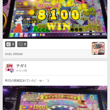
3
0
DUEL DREAM
テガミ
かなり前
昨日の投稿忘れていた(´・ω・｀)