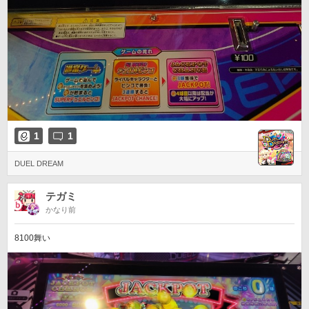
1
1
DUEL DREAM
テガミ
かなり前
8100舞い