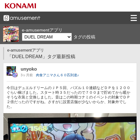
e-amusementアプリ
タグの投稿
e-amusementアプリ
「DUEL DREAM」タグ最新投稿
unyoko
3ヶ月前
肉食アニマさん６０匹到達♪
今日はデュエルドリームのＪＰ５回、パズル１０連鎖などＤＰを１２００
ぐらい稼げました。スタート時３５だったので７００まで貯めてから暖か
そうな衣装と交換しました。昔はこの時期コナミのイベントの対象でＤＰ
２倍だったのですがね。さすがに設置店舗が少ないからか、対象外でし
た。