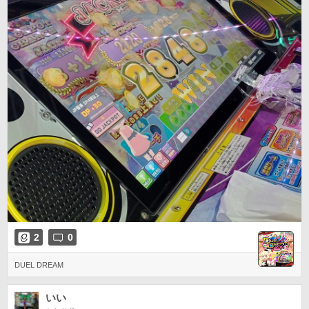
2
0
DUEL DREAM
いい