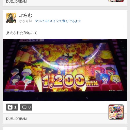
DUEL DREAM
ぷらむ
かなり前
マジハロ8メインで遊んでるよ☆
撤去された跡地にて
1
0
DUEL DREAM