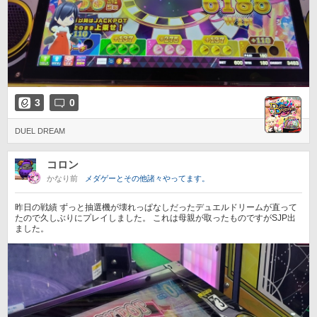
3
0
DUEL DREAM
コロン
かなり前
メダゲーとその他諸々やってます。
昨日の戦績 ずっと抽選機が壊れっぱなしだったデュエルドリームが直って
たので久しぶりにプレイしました。 これは母親が取ったものですがSJP出
ました。