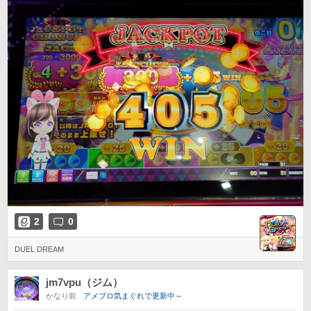
2
0
DUEL DREAM
jm7vpu（ジム）
かなり前
アメブロ気まぐれで更新中～