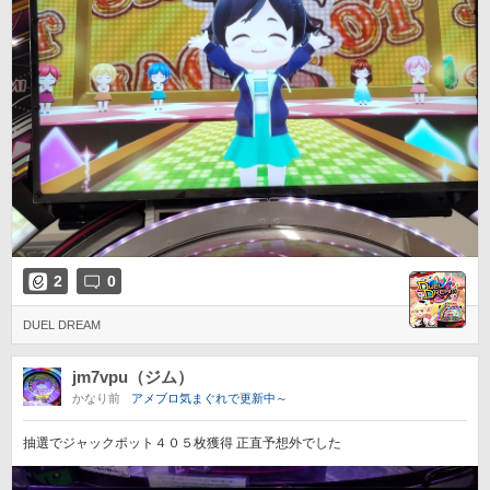
2
0
DUEL DREAM
jm7vpu（ジム）
かなり前
アメブロ気まぐれで更新中～
抽選でジャックポット４０５枚獲得 正直予想外でした