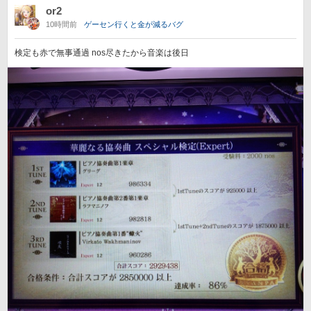
or2
10時間前
ゲーセン行くと金が減るバグ
検定も赤で無事通過 nos尽きたから音楽は後日