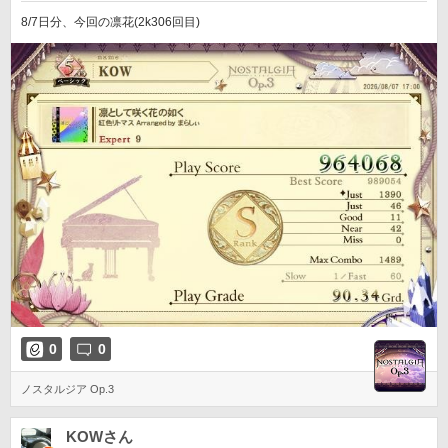
8/7日分、今回の凛花(2k306回目)
0
0
ノスタルジア Op.3
KOWさん