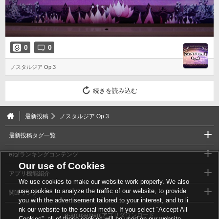
0
0
ノスタルジア Op.3
続きを読み込む
最新投稿
ノスタルジア Op.3
最新投稿タグ一覧
eね!ランキングコンテンツ
Our use of Cookies
アプリ機能紹介
We use cookies to make our website work properly. We also
use cookies to analyze the traffic of our website, to provide
関連リンク
you with the advertisement tailored to your interest, and to li
nk our website to the social media. If you select “Accept All
e-amusementアプリダウンロード
Cookies”, all of these cookies will be used on our website.