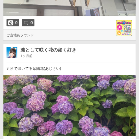
0
0
ご当地あラウンド
凛として咲く花の如く好き
1ヶ月前
近所で咲いてる紫陽花(あじさい)