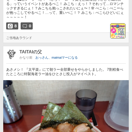
る」っていうイベントがあるぺこ！ みこち：えっ！？それって…ロマンチ
ックすぎるにぇ！？みこちも抱っこされたいにぇ〜！🌸 ぺこら：ぺこーら
が抱っこしてやるぺこ！…って、重いぺこ！？ みこち：ぺこらひどいにぇ
～～～～～！
8
0
ご当地あラウンド
TAITAIの父
かなり前
おっさん、maimaiマーになる
あさメシ！ 『太平楽』にて朝ラー全部乗せをやらかしました。 7割程食べ
たところに特製海老ラー油をひとさじ投入がマイベスト。