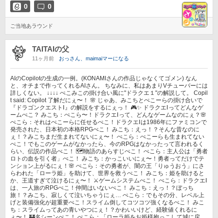
0
0
ご当地あラウンド
TAITAIの父
11ヶ月前
おっさん、maimaiマーになる
AIのCopilotの生成の一例。(KONAMIさんの作品じゃなくてゴメン) なん
と、オチまで作ってくれるAIさん。 ちなみに、私はあまりVチューバーには
詳しくない。 ↓↓↓↓ ぺこみこの掛け合い風に"ドラクエ１"の解説して。 Copil
t said: Copilot 了解だにぇ〜！ 🌸 じゃあ、みこちとぺこーらの掛け合いで
『ドラゴンクエストⅠ』の解説をするにぇっ！ 🎮✨ ドラクエⅠってどんなゲ
ームぺこ？ みこち：ぺこら〜！ドラクエⅠって、どんなゲームなのにぇ？🌸
ぺこら：それはぺこーらに任せるぺこ！ドラクエⅠは1986年にファミコンで
発売された、日本初の本格RPGぺこ！ みこち：えっ！？そんな昔なのに
ぇ！？みこちまだ生まれてないにぇ〜！ ぺこら：ぺこーらも生まれてない
ぺこ！でもこのゲームがなかったら、今のRPGはなかったって言われるく
らい、伝説の作品ぺこ！ 🗺️物語のあらすじぺこ！ ぺこら：主人公は「勇者
ロトの血を引く者」ぺこ！ みこち：かっこいいにぇ〜！勇者ってだけでテ
ンション上がるにぇ！🌸 ぺこら：その勇者が、闇の王「りゅうおう」にさ
らわれた「ローラ姫」を助けて、世界を救うぺこ！ みこち：姫を助けると
か、王道すぎて泣けるにぇ〜！ ⚔️ゲームシステムぺこ！ ぺこら：ドラクエⅠ
は、一人旅のRPGぺこ！仲間はいないぺこ！ みこち：えっ！？ぼっち
旅！？みこち、寂しくて泣いちゃうにぇ… ぺこら：でもその分、レベル上
げと装備強化が超重要ぺこ！スライム倒してコツコツ強くなるぺこ！ みこ
ち：スライムってあの青いやつにぇ！？かわいいけど、経験値くれるに
ぇ〜！ 🏰名シーンぺこ！ ぺこら：「ローラ姫をお姫様抱っこして城に戻