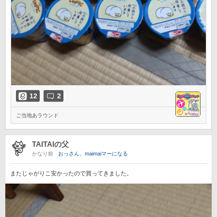
12
2
ご当地あラウンド
TAITAIの父
かなり前
おっさん、maimaiマーになる
またじゃがりこ安かったので買ってきました。