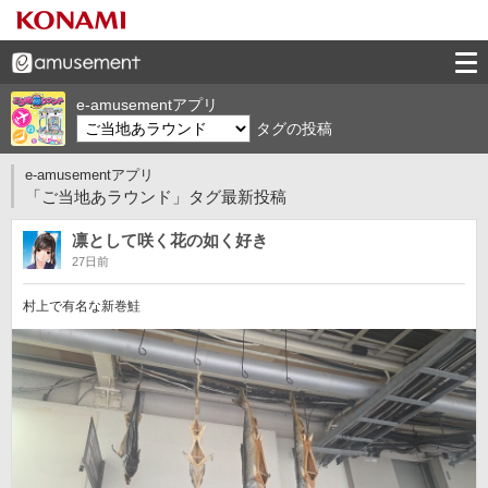
e-amusementアプリ
タグの投稿
e-amusementアプリ
「ご当地あラウンド」タグ最新投稿
凛として咲く花の如く好き
27日前
村上で有名な新巻鮭