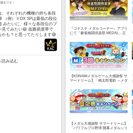
の魔女です！
会、それぞれの機種の持ち各段
 （例）ⅡDX SPは最低の段位
能 みたいに、様々な各段位のプ
『コナステ メダルコーナー』アプリ
見てみたい😄 低難易度帯で
にて「麻雀格闘倶楽部 MEDAL」正
かも？と思ってたりします😅
式リリース！
を読み込む
【KONAMIメダルゲーム大感謝祭 サ
マードリーム】「桃太郎電鉄 ～メダ
ルゲームも定番！～」でマイル獲得
数が3倍！
【メダル大感謝祭 サマードリーム】
「パワフルプロ野球 開幕メダルシリ
ーズ！ 二刀流！」で獲得できるPP