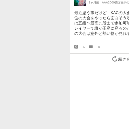
1ヶ月前
AAA2000譜面王手
最近思う事だけど…KACの大
位の大会をやったら面白そう😅
は五級〜最高九段まで参加可
レイヤーで誰が王座に座るのか
の大会は意外と熱い物が見れる
6
0
続き