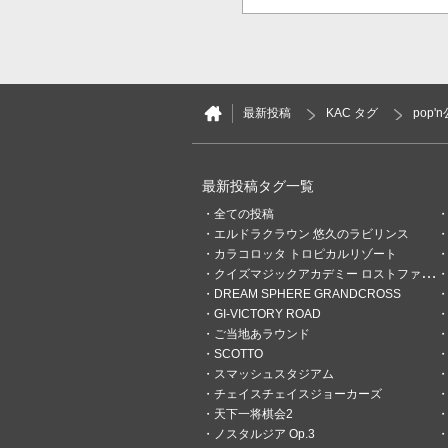
最新投稿
KAC タグ
pop
最新投稿タグ一覧
全ての投稿
エルドラクラウン 悠久のラビリンス
カラコロッタ トロピカルリゾート
クイズマジックアカデミー ロストファンタリウム
DREAM SPHERE GRANDCROSS
GI-VICTORY ROAD
ご当地あラウンド
SCOTTO
スマッシュスタジアム
チェイスチェイスジョーカーズ
天下一将棋会2
ノスタルジア Op.3