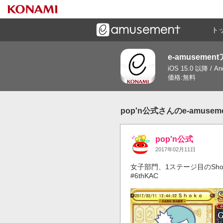
ト
e-amusemen
ーズメントゲームと連携したコミュニケーションアプリで
iOS 15.0 以降 / A
す
価格:無料
pop'n公式さんのe-amuse
pop'n公式
2017年02月11日
女子部門、1ステージ目のShok
#6thKAC