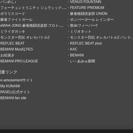
バンめし♪
VENUS FOUNTAIN
フォーチュントリニティ ジュラシックトレジャー
FEATURE PREMIUM
ポラリスコード
麻雀格闘倶楽部 UNION
麻雀ファイトガール
ボンバーガール レインボー
eMAH-JONG 麻雀格闘倶楽部 プロトーナメント
祭deフィーバー!!
ミライダガッキ
ミリオネット
モンスター烈伝 オレカバトル2
モンスター烈伝 オレカバトル2 パンドラのメダル
REFLEC BEAT
REFLEC BEAT plus
BEMANI MusiQ FES
KAC
お絵描き
BEMANI
BEMANI PRO LEAGUE
い～あみゅ新聞
関連リンク
e-amusementサイト
My KONAMI
PASELI公式サイト
BEMANI fan site