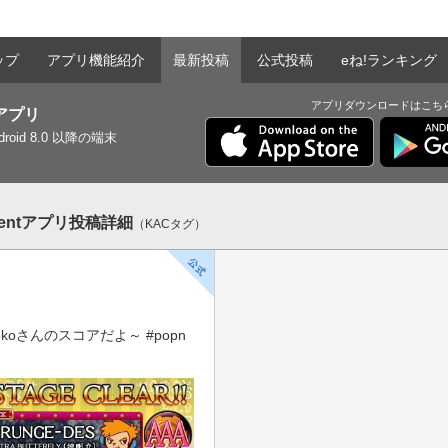
ップ
アプリ機能紹介
最新投稿
公式投稿
eね!ランキング
アプリダウンロードはこち
tアプリ
ndroid 8.0 以降の端末
mentアプリ投稿詳細
（KACタグ）
oさんのスコアだよ～ #popn 