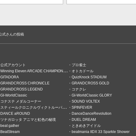
が2倍！
'n公式さんの投稿
公式アカウント
プロ雀士
Winning Eleven ARCADE CHAMPIONSHIP
オトカドール
GITADORA
QuizKnock STADIUM
GRANDCROSS CHRONICLE
GRANDCROSS GOLD
GRANDCROSS LEGEND
コナクレ
GI-WorldClassic
GI-WorldClassic GLORY
コナステ メダルコーナー
SOUND VOLTEX
スティールクロニクルヴィクトルーパーズ
SPINFEVER
DANCE aROUND
DanceDanceRevolution
ツナガロッタ アニマと虹色の秘境
DUEL DREAM
beat gather
ときめきアイドル
BeatStream
beatmania IIDX 33 Sparkle Shower