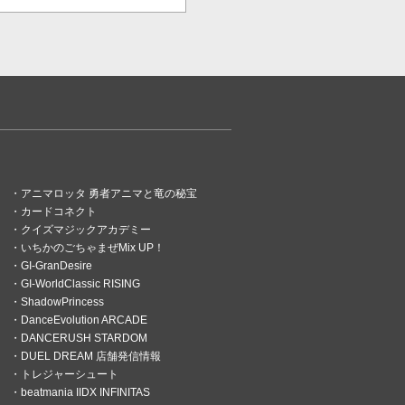
アニマロッタ 勇者アニマと竜の秘宝
カードコネクト
クイズマジックアカデミー
いちかのごちゃまぜMix UP！
GI-GranDesire
GI-WorldClassic RISING
ShadowPrincess
DanceEvolution ARCADE
DANCERUSH STARDOM
DUEL DREAM 店舗発信情報
トレジャーシュート
beatmania IIDX INFINITAS