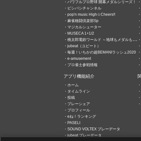
パワフルプロ野球 開幕メダルシリーズ！
ビシバシチャンネル
pop'n music High☆Cheers!!
麻雀格闘倶楽部Sp
マジカルシューター
MUSECA 1+1/2
桃太郎電鉄ワールド ～地球もメダルもまわってる！～
jubeat（ユビート）
毎週！いちかの超BEMANIラッシュ2020
e-amusement
プロ雀士参戦情報
アプリ機能紹介
ホーム
タイムライン
投稿
プレーシェア
プロフィール
eね！ランキング
PASELI
SOUND VOLTEX プレーデータ
jubeat プレーデータ