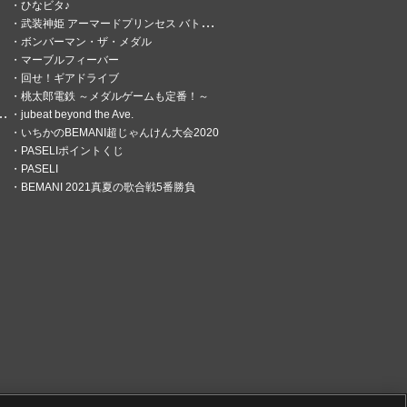
ひなビタ♪
武装神姫 アーマードプリンセス バトルコンダクター
ボンバーマン・ザ・メダル
マーブルフィーバー
回せ！ギアドライブ
桃太郎電鉄 ～メダルゲームも定番！～
jubeat beyond the Ave.
いちかのBEMANI超じゃんけん大会2020
PASELIポイントくじ
PASELI
BEMANI 2021真夏の歌合戦5番勝負