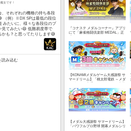
の魔女です！
会、それぞれの機種の持ち各段
 （例）ⅡDX SPは最低の段位
能 みたいに、様々な各段位のプ
『コナステ メダルコーナー』アプリ
見てみたい😄 低難易度帯で
にて「麻雀格闘倶楽部 MEDAL」正
かも？と思ってたりします😅
式リリース！
を読み込む
【KONAMIメダルゲーム大感謝祭 サ
マードリーム】「桃太郎電鉄 ～メダ
ルゲームも定番！～」でマイル獲得
数が3倍！
【メダル大感謝祭 サマードリーム】
「パワフルプロ野球 開幕メダルシリ
ーズ！ 二刀流！」で獲得できるPP