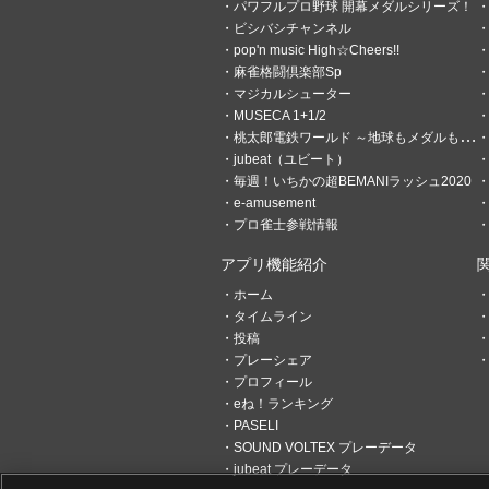
パワフルプロ野球 開幕メダルシリーズ！
ビシバシチャンネル
pop'n music High☆Cheers!!
麻雀格闘倶楽部Sp
マジカルシューター
MUSECA 1+1/2
桃太郎電鉄ワールド ～地球もメダルもまわってる！～
jubeat（ユビート）
毎週！いちかの超BEMANIラッシュ2020
e-amusement
プロ雀士参戦情報
アプリ機能紹介
ホーム
タイムライン
投稿
プレーシェア
プロフィール
eね！ランキング
PASELI
SOUND VOLTEX プレーデータ
jubeat プレーデータ