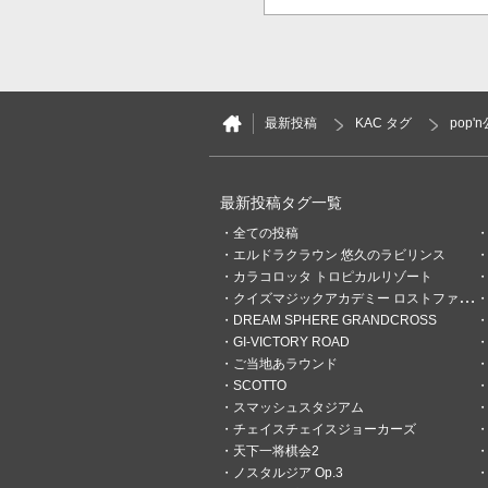
最新投稿
KAC タグ
pop
最新投稿タグ一覧
全ての投稿
エルドラクラウン 悠久のラビリンス
カラコロッタ トロピカルリゾート
クイズマジックアカデミー ロストファンタリウム
DREAM SPHERE GRANDCROSS
GI-VICTORY ROAD
ご当地あラウンド
SCOTTO
スマッシュスタジアム
チェイスチェイスジョーカーズ
天下一将棋会2
ノスタルジア Op.3