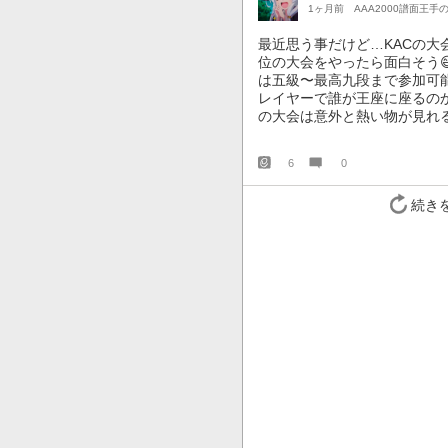
1ヶ月前
AAA2000譜面王手
最近思う事だけど…KACの大
位の大会をやったら面白そう😅
は五級〜最高九段まで参加可
レイヤーで誰が王座に座るのか
の大会は意外と熱い物が見れる
6
0
続き