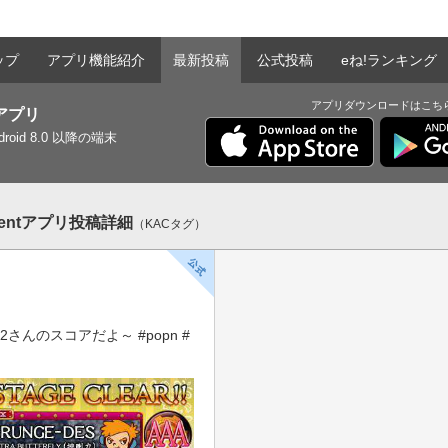
ップ
アプリ機能紹介
最新投稿
公式投稿
eね!ランキング
アプリダウンロードはこち
tアプリ
ndroid 8.0 以降の端末
mentアプリ投稿詳細
（KACタグ）
さんのスコアだよ～ #popn #