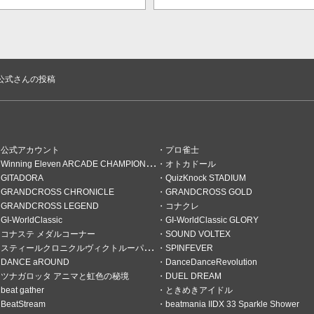
が2倍！
'n公式さんの投稿
公式アカウント
プロ雀士
Winning Eleven ARCADE CHAMPIONSHIP
オトカドール
GITADORA
QuizKnock STADIUM
GRANDCROSS CHRONICLE
GRANDCROSS GOLD
GRANDCROSS LEGEND
コナクレ
GI-WorldClassic
GI-WorldClassic GLORY
コナステ メダルコーナー
SOUND VOLTEX
スティールクロニクルヴィクトルーパーズ
SPINFEVER
DANCE aROUND
DanceDanceRevolution
ツナガロッタ アニマと虹色の秘境
DUEL DREAM
beat gather
ときめきアイドル
BeatStream
beatmania IIDX 33 Sparkle Shower