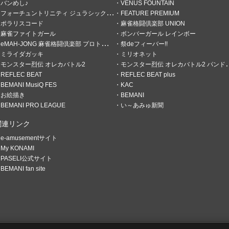
バンめし♪
VENUS FOUNTAIN
フォーチュントリニティ ジュラシックトレジャー
FEATURE PREMIUM
ポラリスコード
麻雀格闘倶楽部 UNION
麻雀ファイトガール
ボンバーガール レインボー
eMAH-JONG 麻雀格闘倶楽部 プロトーナメント
祭deフィーバー!!
ミライダガッキ
ミリオネット
モンスター烈伝 オレカバトル2
モンスター烈伝 オレカバトル2 パンドラのメダル
REFLEC BEAT
REFLEC BEAT plus
BEMANI MusiQ FES
KAC
お絵描き
BEMANI
BEMANI PRO LEAGUE
い～あみゅ新聞
関連リンク
e-amusementサイト
My KONAMI
PASELI公式サイト
BEMANI fan site