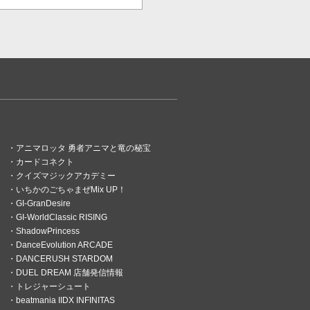
アニマロッタ 勇者アニマと竜の秘宝
カードコネクト
クイズマジックアカデミー
いちかのごちゃまぜMix UP！
GI-GranDesire
GI-WorldClassic RISING
ShadowPrincess
DanceEvolution ARCADE
DANCERUSH STARDOM
DUEL DREAM 店舗発信情報
トレジャーシュート
beatmania IIDX INFINITAS