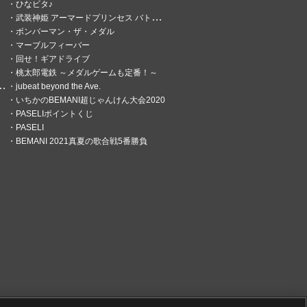
ひなビタ♪
武装神姫 アーマードプリンセス バトルコンダクター
ボンバーマン・ザ・メダル
マーブルフィーバー
回せ！ギアドライブ
桃太郎電鉄 ～メダルゲームも定番！～
jubeat beyond the Ave.
いちかのBEMANI超じゃんけん大会2020
PASELIポイントくじ
PASELI
BEMANI 2021真夏の歌合戦5番勝負