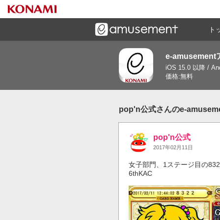
ト
e-amusemen
ーズメントゲームと連携したコミュニケーションアプリで
iOS 15.0 以降 / A
す
価格:無料
pop'n公式さんのe-amuse
pop'n公式
2017年02月11日
女子部門、1ステージ目の8322
6thKAC