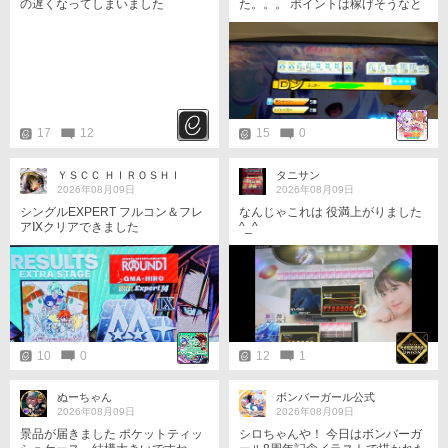
の遅くなってしまいました
た。。。 ポイントは稼げそうなと
きしか狙わず、 あとはボムを回避
するお仕事となっています(⁠๑⁠•⁠﹏⁠•⁠)
追伸、チンイツトイトイ。。。
17
12
15
0
ＹＳＣＣ ＨＩＲＯＳＨＩ
タニサン
2026年08月09日
2026年08月09日
シングルEXPERT フルコン＆フレ
なんじゃこれは 役満上がりました
アⅨクリアできました
^_^
10
0
12
1
ぬーちゃん
ボンバーガール公式
2026年08月09日
2026年08月09日
景品が届きました ポケットティッ
シロちゃんや！ 今日はボンバーガ