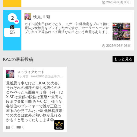
2026年08月08日
検見川 魁
2
カイル誕生日おめでとう。 九州・沖縄検定をプレイ後に
魔法少女検定をプレイしたのですが、セーラームーンや
55
プリキュア等あれって魔法なの？という出題もありまし
たね。 それならばミサの魔法物語や悠久幻想曲等からも
出題は…されるのか…な？(爆)されたら私は大喜びなの
ですが…(大爆)
2026年08月08日
KACの最新投稿
もっと見る
ストライクカート
1ヶ月前
AAA2000譜面王手の魔女です！
最近思う事だけど…KACの大会、
それぞれの機種の持ち各段位の大
会をやったら面白そう😅 （例）ⅡD
X SPは最低の段位は五級〜最高九
段まで参加可能 みたいに、様々な
各段位のプレイヤーで誰が王座に
座るのか見てみたい😄 低難易度帯
での大会は意外と熱い物が見れる
かも？と思ってたりします😅
6
0