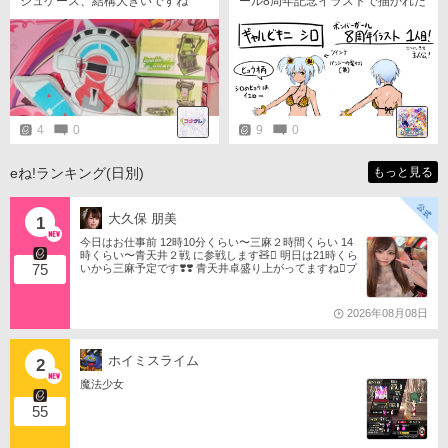
シュケース、結構大きいですね
ール8周年記念イラストで描かれた
ギャルビキニシロちゃんの設定画
を公開しちゃうよ！ ところで何で
ヒョウ柄になるとギャルっぽいの
かな？ それなら蛇柄や虎柄だとど
んな印象になるのか… 他にも人間
柄とか…ってそれ裸ですやん！ マ
スターのドベケスー！
4
0
9
0
eね!ランキング(日別)
もっと見る
大久保 朋美
1
今日はお仕事前 12時10分くらい〜三麻２時間くらい 14
時くらい〜青天井２戦 に参戦します🧸󾬏 明日は21時くら
75
いから三麻予定です❣️❣️ 青天井卓盛り上がってますね󾬌️プ
ロは2戦限定ですがやってみようと思います󾍘󾠔 󾕆⇨ http
s://ameblo.jp/tomotanyao/ #麻雀格闘倶楽部 #投票選抜戦2
026 #ともたんファミリー
2026年08月08日
ホイミスライム
2
魔法少女
55