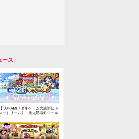
ュース
【KONAMIメダルゲーム大感謝祭 サ
マードリーム】「桃太郎電鉄ワール
ド ～地球もメダルもまわってる！
～」でマイル獲得数が2倍！