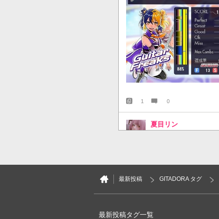
1
0
夏目リン
1時間前
絶不調っぽい？
2026.08.08 ギター7515.82
スキルが伸びたことよりもセッ
激伸びしててうれしかった𓈒𓂂𓏸
最新投稿
GITADORA タグ
0
0
夏目リン
最新投稿タグ一覧