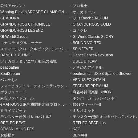
公式アカウント
プロ雀士
Winning Eleven ARCADE CHAMPIONSHIP
オトカドール
GITADORA
QuizKnock STADIUM
GRANDCROSS CHRONICLE
GRANDCROSS GOLD
GRANDCROSS LEGEND
コナクレ
GI-WorldClassic
GI-WorldClassic GLORY
コナステ メダルコーナー
SOUND VOLTEX
スティールクロニクルヴィクトルーパーズ
SPINFEVER
DANCE aROUND
DanceDanceRevolution
ツナガロッタ アニマと虹色の秘境
DUEL DREAM
beat gather
ときめきアイドル
BeatStream
beatmania IIDX 33 Sparkle Shower
バンめし♪
VENUS FOUNTAIN
フォーチュントリニティ ジュラシックトレジャー
FEATURE PREMIUM
ポラリスコード
麻雀格闘倶楽部 UNION
麻雀ファイトガール
ボンバーガール レインボー
eMAH-JONG 麻雀格闘倶楽部 プロトーナメント
祭deフィーバー!!
ミライダガッキ
ミリオネット
モンスター烈伝 オレカバトル2
モンスター烈伝 オレカバトル2 パンドラのメダル
REFLEC BEAT
REFLEC BEAT plus
BEMANI MusiQ FES
KAC
お絵描き
BEMANI