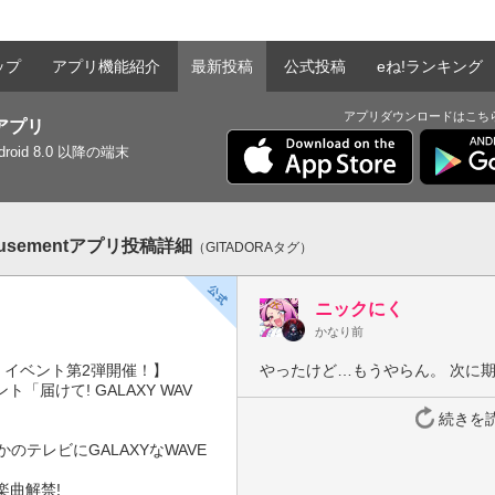
ップ
アプリ機能紹介
最新投稿
公式投稿
eね!ランキング
アプリダウンロードはこち
tアプリ
ndroid 8.0 以降の端末
musementアプリ投稿詳細
（GITADORAタグ）
ニックにく
かなり前
AVE イベント第2弾開催！】

やったけど…もうやらん。 次に
ント「届けて! GALAXY WAV
続きを
のテレビにGALAXYなWAVE
曲解禁!
