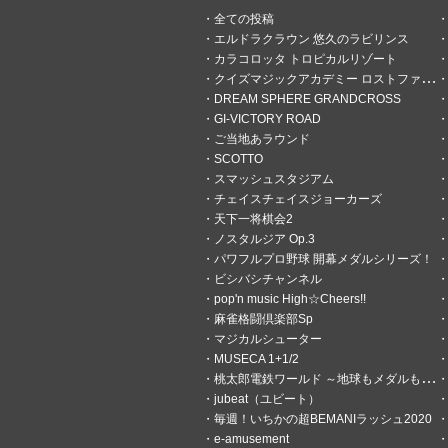
1時間前
絶不調っぽい？
全ての投稿
エルドラクラウン 悠久のラビリンス
これもちょっと調子よかった
カラコロッタ トロピカルリゾート
クイズマジックアカデミー ロストファンタリウム
DREAM SPHERE GRANDCROSS
GI-VICTORY ROAD
ご当地あラウンド
SCOTTO
スマッシュスタジアム
チェイスチェイスジョーカーズ
天下一将棋会2
ノスタルジア Op.3
パワフルプロ野球 開幕メダルシリーズ！
ビシバシチャンネル
pop'n music High☆Cheers!!
麻雀格闘倶楽部Sp
マジカルシューター
MUSECA 1+1/2
桃太郎電鉄ワールド ～地球もメダルもまわってる！～
0
0
jubeat（ユビート）
毎週！いちかの超BEMANIラッシュ2020
夏目リン
e-amusement