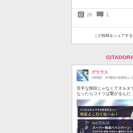
26
1
この投稿をシェアする
GITADO
グラウス
1時間前
GF運指力絶賛死んでる
苦手な階段じゃなくてオルタでミ
なったらコイツは繋がるんだ