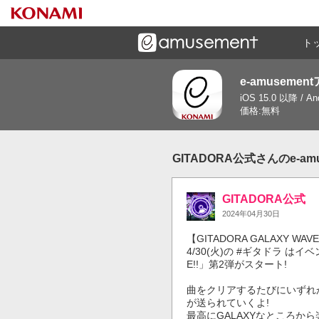
ト
e-amusemen
ーズメントゲームと連携したコミュニケーションアプリで
iOS 15.0 以降 / A
す
価格:無料
GITADORA公式さんのe-a
GITADORA公式
2024年04月30日
【GITADORA GALAXY W
4/30(火)の #ギタドラ はイベ
E!!」第2弾がスタート!

曲をクリアするたびにいずれか
が送られていくよ!

最高にGALAXYなところから楽