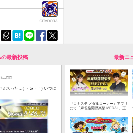
GITADORA
RAの最新投稿
最新ニ
…😇😇
スった…(´・ω・｀) いつに
…
『コナステ メダルコーナー』アプリ
にて「麻雀格闘倶楽部 MEDAL」正
式リリース！