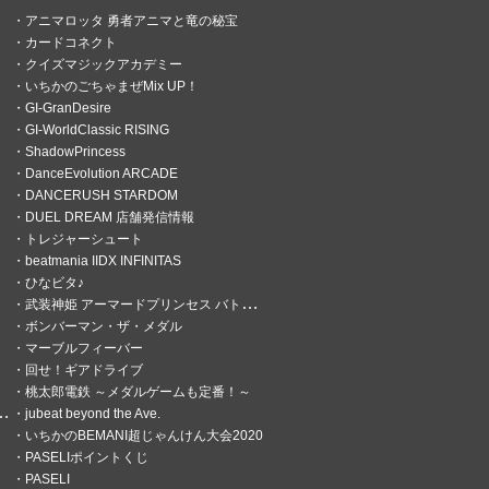
アニマロッタ 勇者アニマと竜の秘宝
カードコネクト
クイズマジックアカデミー
いちかのごちゃまぜMix UP！
GI-GranDesire
GI-WorldClassic RISING
ShadowPrincess
DanceEvolution ARCADE
DANCERUSH STARDOM
DUEL DREAM 店舗発信情報
トレジャーシュート
beatmania IIDX INFINITAS
ひなビタ♪
武装神姫 アーマードプリンセス バトルコンダクター
ボンバーマン・ザ・メダル
マーブルフィーバー
回せ！ギアドライブ
桃太郎電鉄 ～メダルゲームも定番！～
jubeat beyond the Ave.
いちかのBEMANI超じゃんけん大会2020
PASELIポイントくじ
PASELI