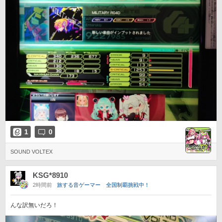
1
0
SOUND VOLTEX
KSG*8910
2時間前
旅する音ゲーマー 全国制覇挑戦中！
んな訳無いだろ！