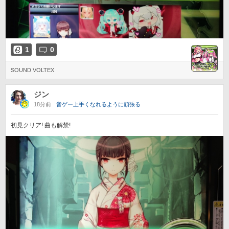
1
0
SOUND VOLTEX
ジン
18分前
音ゲー上手くなれるように頑張る
初見クリア! 曲も解禁!