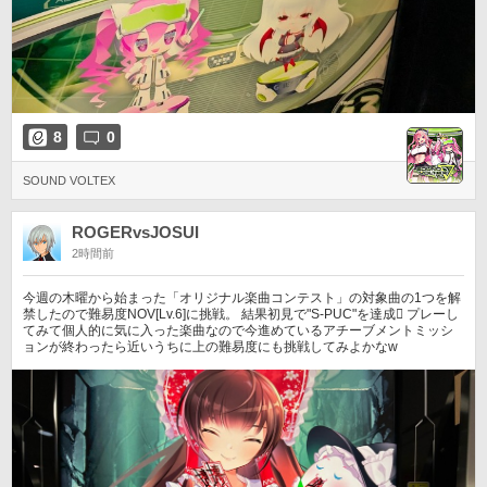
8
0
SOUND VOLTEX
ROGERvsJOSUI
2時間前
今週の木曜から始まった「オリジナル楽曲コンテスト」の対象曲の1つを解
禁したので難易度NOV[Lv.6]に挑戦。 結果初見で"S-PUC"を達成󾮔️ プレーし
てみて個人的に気に入った楽曲なので今進めているアチーブメントミッシ
ョンが終わったら近いうちに上の難易度にも挑戦してみよかなw