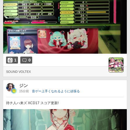
1
0
SOUND VOLTEX
ジン
15分前
音ゲー上手くなれるように頑張る
待チ人ハ来ズ XCD17 スコア更新!