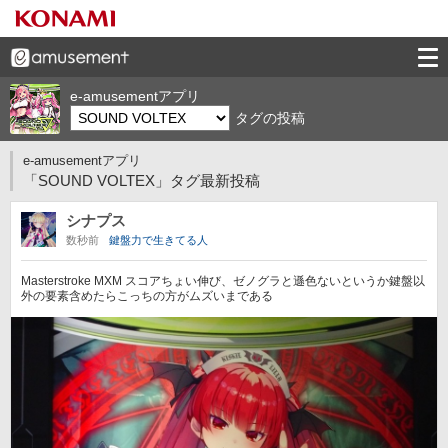
e-amusementアプリ
タグの投稿
e-amusementアプリ
「SOUND VOLTEX」タグ最新投稿
シナプス
数秒前
鍵盤力で生きてる人
Masterstroke MXM スコアちょい伸び、ゼノグラと遜色ないというか鍵盤以
外の要素含めたらこっちの方がムズいまである