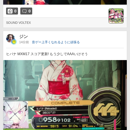
0
0
SOUND VOLTEX
ジン
14分前
音ゲー上手くなれるように頑張る
ヒバナ MXM17 スコア更新! もう少しでAAAいけそう