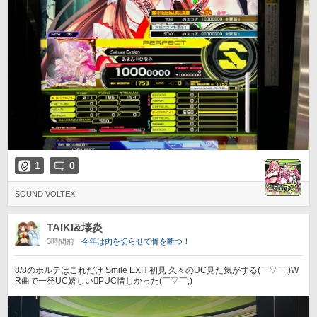
1
0
SOUND VOLTEX
TAIKI&壊炎
3時間前
今年は肉を切らせて骨を断つ！
8/8のボルテはこれだけ Smile EXH 初見 久々のUC見た気がする(￣▽￣;)W
R曲で一発UC嬉しい󾌶️PUC惜しかった(￣▽￣;)