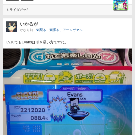
ミライダガッキ
いかるが
かなり前
気配る、頑張る、アーンヴァル
Lv10でもEvansは叩き易い方ですね。