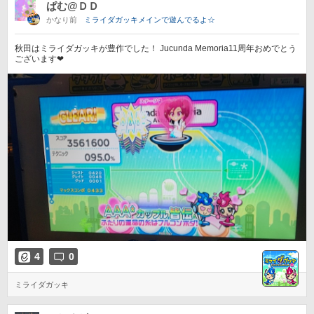
ぱむ@ＤＤ
かなり前
ミライダガッキメインで遊んでるよ☆
秋田はミライダガッキが豊作でした！ Jucunda Memoria11周年おめでとう
ございます❤
4
0
ミライダガッキ