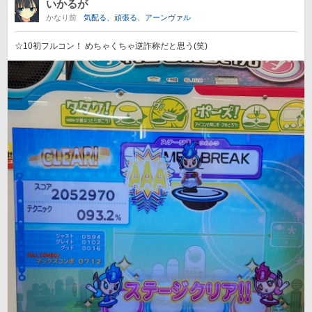
いかるが
かなり前
気配る、頑張る、アーンヴァル
☆10初フルコン！ めちゃくちゃ逆詐称だと思う(笑)