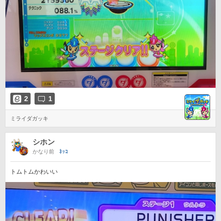
2
1
ミライダガッキ
シホン
かなり前
ﾈｯｺ
トムトムかわいい