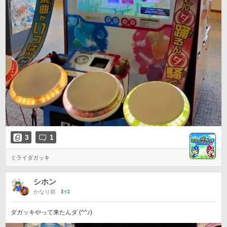
3
1
ミライダガッキ
シホン
かなり前
ﾈｯｺ
ダガッキやって来たんダ (^^♪)