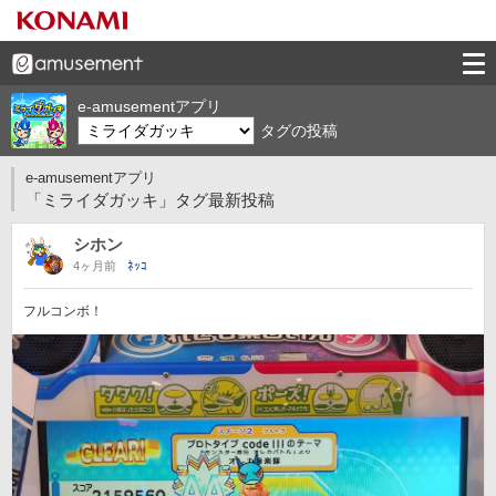
e-amusementアプリ
タグの投稿
e-amusementアプリ
「ミライダガッキ」タグ最新投稿
シホン
4ヶ月前
ﾈｯｺ
フルコンボ！