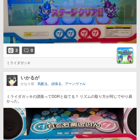
3
0
ミライダガッキ
いかるが
かなり前
気配る、頑張る、アーンヴァル
ミライダガッキの譜面ってDDRと似てる？ リズムの取り方が同じでやり易
かった。