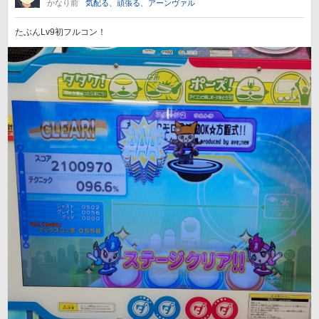
かなり前
気配る、頑張る、アーンヴァル
たぶんLv9初フルコン！