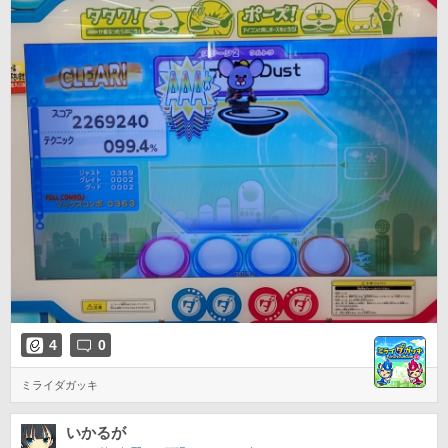
4
0
ミライダガッキ
いかるが