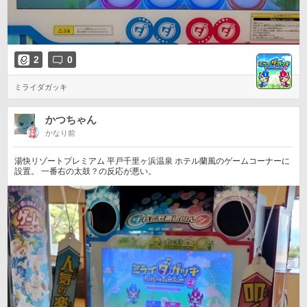
2
0
ミライダガッキ
かつちゃん
かなり前
湯快リゾートプレミアム 平戸千里ヶ浜温泉 ホテル蘭風のゲームコーナーに
設置。 一番右の太鼓？の反応が悪い。