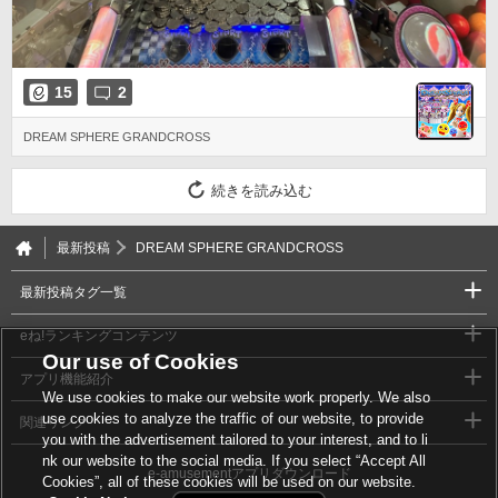
15
2
DREAM SPHERE GRANDCROSS
続きを読み込む
最新投稿
DREAM SPHERE GRANDCROSS
最新投稿タグ一覧
eね!ランキングコンテンツ
Our use of Cookies
アプリ機能紹介
We use cookies to make our website work properly. We also
use cookies to analyze the traffic of our website, to provide
関連リンク
you with the advertisement tailored to your interest, and to li
nk our website to the social media. If you select “Accept All
e-amusementアプリダウンロード
Cookies”, all of these cookies will be used on our website.