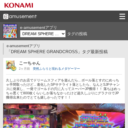
e-amusementアプリ
タグの投稿
e-amusementアプリ
「DREAM SPHERE GRANDCROSS」タグ最新投稿
こーちゃん
2ヶ月前
突然ふらりと現れるメダゲーマー
久しぶりのお店でドリームスフィアを遊んだら... ボール落とすのにめっち
ゃ手間取ったけど... 進化したSPサテライト落としたら、なんとSJPチャン
スに発展し、一発でゴールドの穴に入ってスーパーJP獲得！！ 落ちはめっ
ちゃ悪くて800枚くらいしか落ちなかったけど超久しぶりにグラクロでJP
獲得出来たのでとても嬉しかったです！！