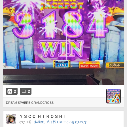
2
2
DREAM SPHERE GRANDCROSS
ＹＳＣＣ ＨＩＲＯＳＨＩ
かなり前
多機種、広く浅くやっていきたいです