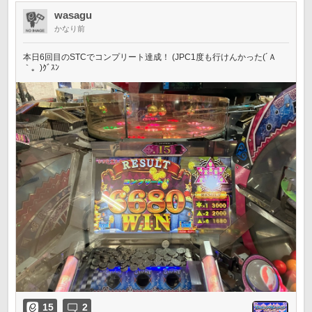
wasagu
かなり前
本日6回目のSTCでコンプリート達成！ (JPC1度も行けんかった(´Ａ
｀。)ｸﾞｽﾝ
15
2