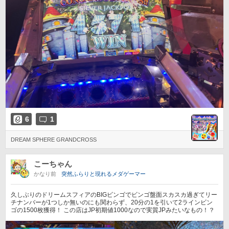
6
1
DREAM SPHERE GRANDCROSS
こーちゃん
かなり前
突然ふらりと現れるメダゲーマー
久しぶりのドリームスフィアのBIGビンゴでビンゴ盤面スカスカ過ぎてリー
チナンバーが1つしか無いのにも関わらず、20分の1を引いて2ラインビン
ゴの1500枚獲得！ この店はJP初期値1000なので実質JPみたいなもの！？