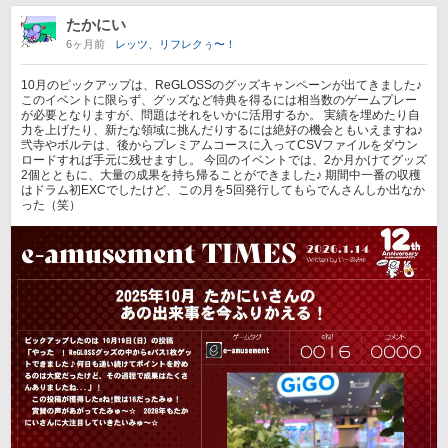
たかにい
6ヶ月前
レッツ、リフレクぅ〜！
10月のピックアップは、ReGLOSSのグッズキャンペーンが出てきました♪
このイベントに限らず、グッズなど特典を得るには相当数のゲームプレー
が必要となりますが、問題はそれをいかに活用するか。 実績を埋めたり自
力を上げたり、新たな領域に挑んだりするには絶好の機会ともいえますね♪
弐寺やボルテは、後からプレミアムコースに入ってCSVファイルをダウン
ロードすれば手元に残せますし。 今回のイベントでは、2か月かけてグッズ
2個とともに、大量の成果を持ち帰ることができました♪ 期間中一番の収穫
はドラム初EXCでしたけど、この月を5回発行してもらでんさんしか出なか
った（笑）