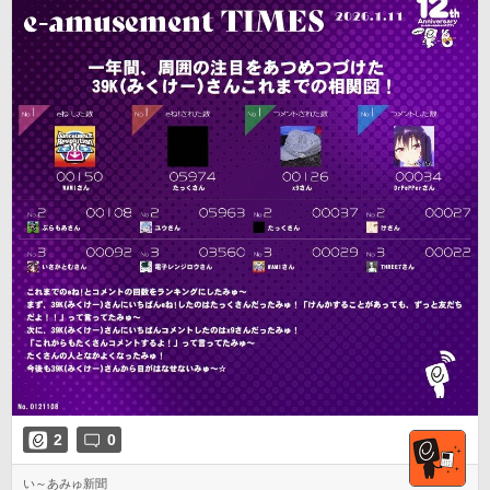
2
0
い～あみゅ新聞