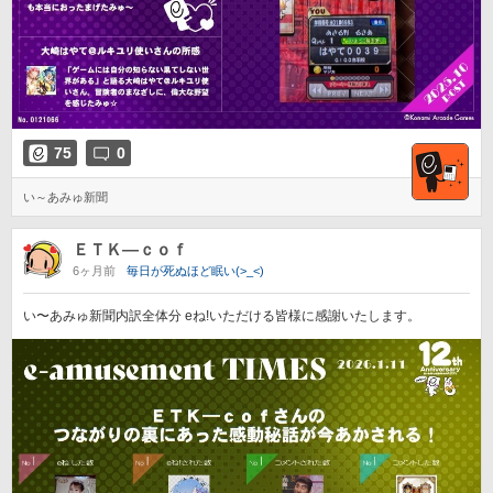
75
0
い～あみゅ新聞
ＥＴＫ―ｃｏｆ
6ヶ月前
毎日が死ぬほど眠い(>_<)
い〜あみゅ新聞内訳全体分 eね!いただける皆様に感謝いたします。