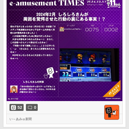
52
0
い～あみゅ新聞