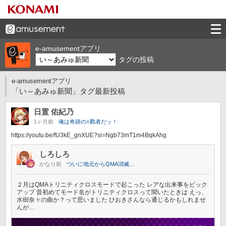
e-amusementアプリ
タグの投稿
e-amusementアプリ
「い～あみゅ新聞」タグ最新投稿
日置 佑紀乃
1ヶ月前
俺は奇跡の○戮者だッ！
https://youtu.be/fU3kE_gnXUE?si=Ngb73mT1m4BqkAhg
しろしろ
かなり前
ついに地元からQMA消滅…
２月はQMAトリニティクロスモードで起こった レアな出来事をピック
アップ 昔初めてモード名がトリニティクロスって聞いたときは えっ、
水樹奈々の曲か？って思いました ひおきさんなら通じるかもしれませ
んが…