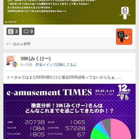
3
0
い～あみゅ新聞
39K(みくけー)
6ヶ月前
貯金メインで活動してるよ
トータルではまだDDR4割だけど最近DDR頑張ってないからなぁ……