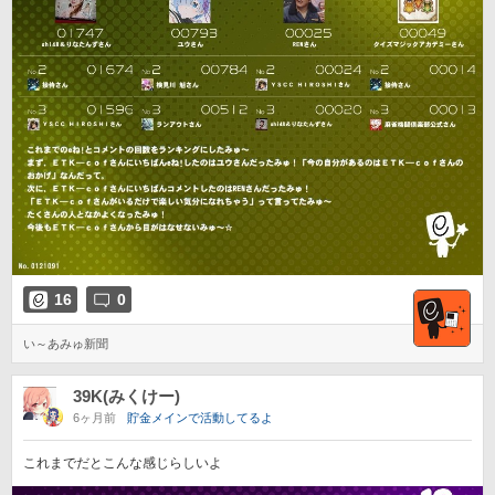
16
0
い～あみゅ新聞
39K(みくけー)
6ヶ月前
貯金メインで活動してるよ
これまでだとこんな感じらしいよ