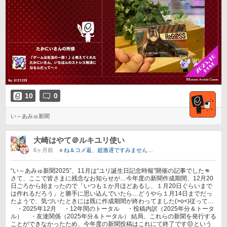
10
0
い～あみゅ新聞
大崎はやて＠ルキユリ使い
6ヶ月前
ｅね＆コメ返、超激遅ですみません…
“い～あみゅ新聞2025”、11月は“ユリ誕生日記念時報”開催の記事でした👊
さて、ここで皆さまに残念なお知らせが…今年度の新聞作成期間、12月20
日ごろから始まったので「いつも１か月ほどあるし、１月20日ぐらいまで
は作れるだろう」と勝手に思い込んでいたら…どうやら１月14日までだっ
たようで、気づいたときには既に作成期間が終わってました(>o<)従って…
・2025年12月 ・12年間のトータル ・投稿内訳（2025年分＆トータ
ル） ・友達関係（2025年分＆トータル） 結局、これらの新聞を発行する
ことができなかったため、今年度の新聞投稿はこれにて終了です😔という