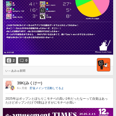
2
0
い～あみゅ新聞
39K(みくけー)
6ヶ月前
貯金メインで活動してるよ
2025年はポップンとぽらりこモチベの高い1年だったなーって自覚はあっ
たけどポップンだけで6割はさすがにモチベが高い