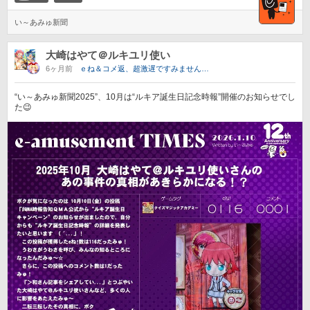
い～あみゅ新聞
大崎はやて＠ルキユリ使い
6ヶ月前
ｅね＆コメ返、超激遅ですみません…
“い～あみゅ新聞2025”、10月は“ルキア誕生日記念時報”開催のお知らせでし
た😉