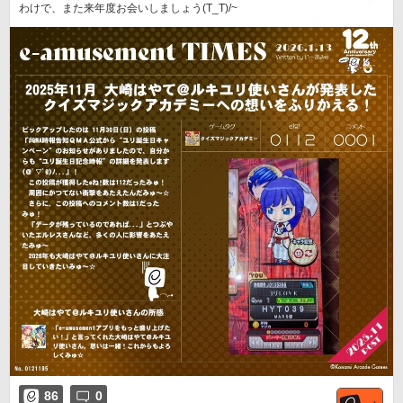
わけで、また来年度お会いしましょう(T_T)/~
86
0