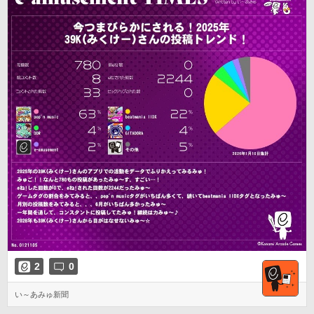
2
0
い～あみゅ新聞