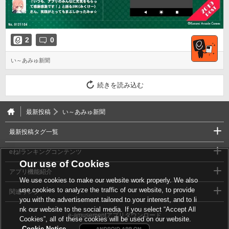
2
0
い～あみゅ新聞
続きを読み込む
最新投稿
い～あみゅ新聞
最新投稿タグ一覧
eね!ランキングコンテンツ
Our use of Cookies
アプリ機能紹介
We use cookies to make our website work properly. We also
use cookies to analyze the traffic of our website, to provide
関連リンク
you with the advertisement tailored to your interest, and to li
nk our website to the social media. If you select “Accept All
e-amusementアプリダウンロード
Cookies”, all of these cookies will be used on our website.
Cookie Notice