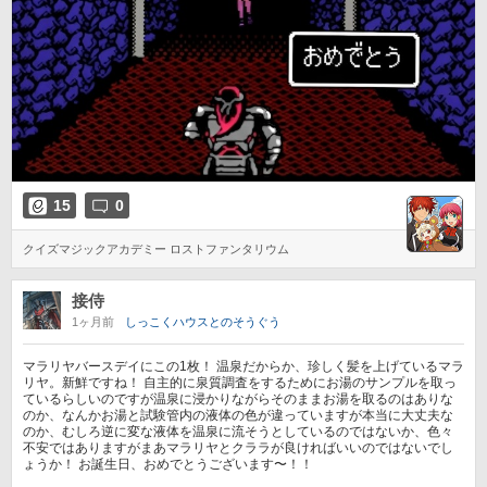
15
0
クイズマジックアカデミー ロストファンタリウム
接侍
1ヶ月前
しっこくハウスとのそうぐう
マラリヤバースデイにこの1枚！ 温泉だからか、珍しく髪を上げているマラ
リヤ。新鮮ですね！ 自主的に泉質調査をするためにお湯のサンプルを取っ
ているらしいのですが温泉に浸かりながらそのままお湯を取るのはありな
のか、なんかお湯と試験管内の液体の色が違っていますが本当に大丈夫な
のか、むしろ逆に変な液体を温泉に流そうとしているのではないか、色々
不安ではありますがまあマラリヤとクララが良ければいいのではないでし
ょうか！ お誕生日、おめでとうございます〜！！