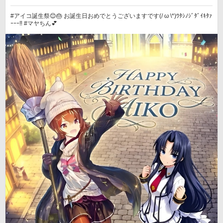
#アイコ誕生祭😊🎂 お誕生日おめでとうございますです(/ ω \*)ﾜﾀｼﾉｼﾞﾀﾞｲｷﾀｧ
ｰｰｰ‼️ #マヤちん💕︎