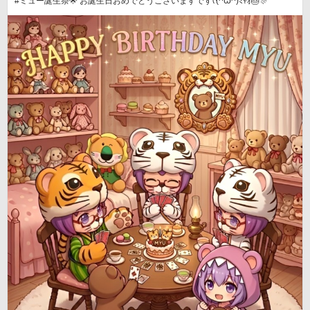
#ミュー誕生祭︎🌟 お誕生日おめでとうございますですᡣ(ᴖꙍᴖ)ﾐｬｵ🎂🎊