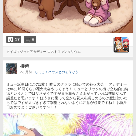
17
6
クイズマジックアカデミー ロストファンタリウム
接侍
2ヶ月前
しっこくハウスとのそうぐう
ミュー誕生日にこの1枚！ 昨日のクララに続いての花火大会！ アカデミー
は年に10回くらい花火大会やってそう！ ミューとリックの出で立ち的に納
涼というわけではなさそうですがまあ花火さえ上がっていれば季節なんて
誤差だと思います！ ほうきに乗って空から花火を楽しめるのは魔法使いな
らではですが近づきすぎて撃墜されないように注意が必要ですね！ お誕生
日おめでとうございます〜！！