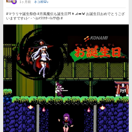
1ヶ月前
ネコ科🐯♪
#マラリヤ誕生祭🎂 #月風魔伝も誕生日⛩️👩‍🦼‍➡️🦀 お誕生日おめでとうござ
いますです૮(˶ᵔ ᵕ ᵔ˶)აﾏﾗﾘﾔﾀｰｲﾑ🎊🎂 #