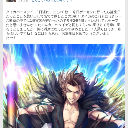
11日前
しっこくハウスとのそうぐう
タイガバースデイ（1日遅れ）にこの1枚！ 今日ゲーセンに行ったら誕生日
だったことを思い出して慌てて探したこの1枚！ タイガのこれもほうきレー
ス断章の中では1番実装が遅かったので多少24時間くらい遅れてもセーフ！
だと思いませんか！ たぶん今このタイガと同じくらいの座り方で電車に座
ろうとしましたが一気に満席になったのでやめました！1人乗りほうき、私
もほしいですね！ なにはともあれ、お誕生日おめでとうございまし
た〜！！