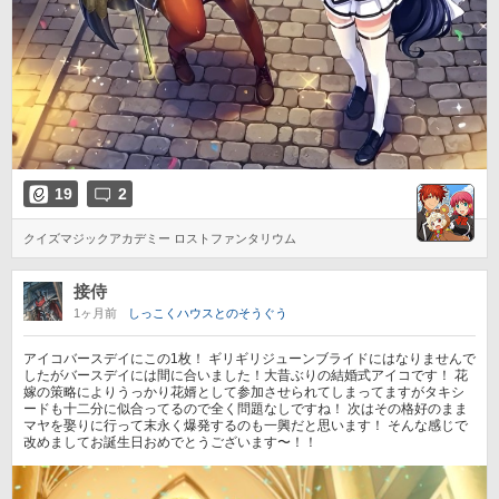
19
2
クイズマジックアカデミー ロストファンタリウム
接侍
1ヶ月前
しっこくハウスとのそうぐう
アイコバースデイにこの1枚！ ギリギリジューンブライドにはなりませんで
したがバースデイには間に合いました！大昔ぶりの結婚式アイコです！ 花
嫁の策略によりうっかり花婿として参加させられてしまってますがタキシ
ードも十二分に似合ってるので全く問題なしですね！ 次はその格好のまま
マヤを娶りに行って末永く爆発するのも一興だと思います！ そんな感じで
改めましてお誕生日おめでとうございます〜！！