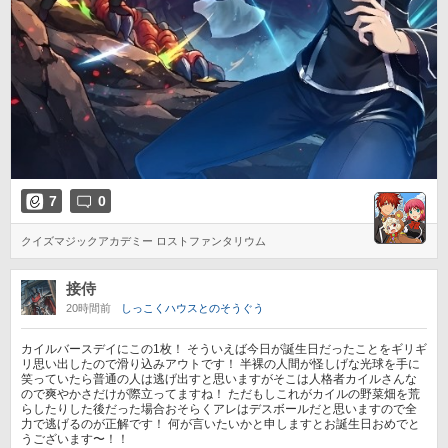
7
0
クイズマジックアカデミー ロストファンタリウム
接侍
20時間前
しっこくハウスとのそうぐう
カイルバースデイにこの1枚！ そういえば今日が誕生日だったことをギリギ
リ思い出したので滑り込みアウトです！ 半裸の人間が怪しげな光球を手に
笑っていたら普通の人は逃げ出すと思いますがそこは人格者カイルさんな
ので爽やかさだけが際立ってますね！ ただもしこれがカイルの野菜畑を荒
らしたりした後だった場合おそらくアレはデスボールだと思いますので全
力で逃げるのが正解です！ 何が言いたいかと申しますとお誕生日おめでと
うございます〜！！