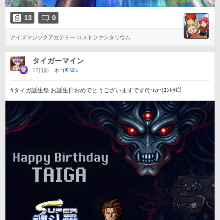
13
0
クイズマジックアカデミー ロストファンタリウム
タイガーマイン
12日前
ネコ科🐯♪
#タイガ誕生祭 お誕生日おめでとうございますですᡣ(ᴖꙍᴖ)ｺﾝﾄﾗ💥