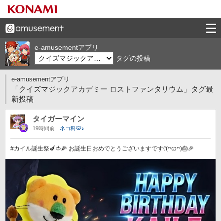
e-amusementアプリ
タグの投稿
e-amusementアプリ
「クイズマジックアカデミー ロストファンタリウム」タグ最
新投稿
タイガーマイン
19時間前
ネコ科🐯♪
#カイル誕生祭🍆🍅🌽 お誕生日おめでとうございますですᡣ(ᴖꙍᴖ)🎂🎉