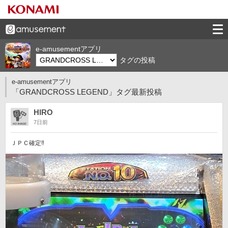
e-amusementアプリ
タグの投稿
e-amusementアプリ
「GRANDCROSS LEGEND」タグ最新投稿
HIRO
7日前
ＪＰＣ確定‼️