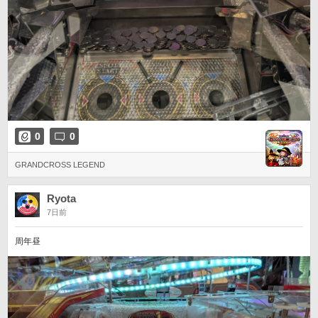
0
0
GRANDCROSS LEGEND
Ryota
7日前
周年昼