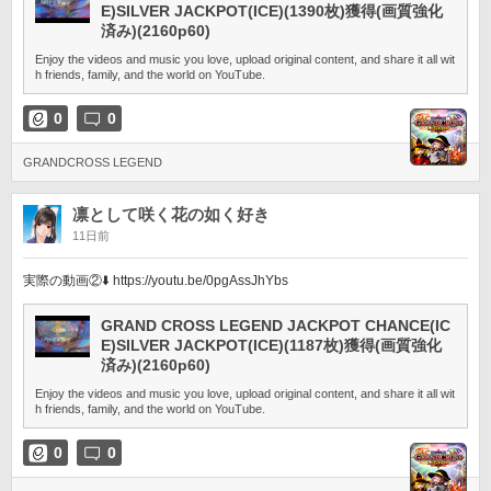
E)SILVER JACKPOT(ICE)(1390枚)獲得(画質強化
済み)(2160p60)
Enjoy the videos and music you love, upload original content, and share it all wit
h friends, family, and the world on YouTube.
0
0
GRANDCROSS LEGEND
凛として咲く花の如く好き
11日前
実際の動画②⬇️ https://youtu.be/0pgAssJhYbs
GRAND CROSS LEGEND JACKPOT CHANCE(IC
E)SILVER JACKPOT(ICE)(1187枚)獲得(画質強化
済み)(2160p60)
Enjoy the videos and music you love, upload original content, and share it all wit
h friends, family, and the world on YouTube.
0
0