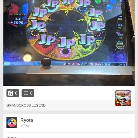
0
0
GRANDCROSS LEGEND
Ryota
7日前