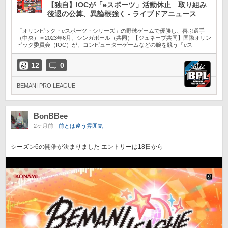
【独自】IOCが「eスポーツ」活動休止 取り組み
後退の公算、異論根強く - ライブドアニュース
「オリンピック・eスポーツ・シリーズ」の野球ゲームで優勝し、喜ぶ選手
（中央）＝2023年6月、シンガポール（共同）【ジュネーブ共同】国際オリン
ピック委員会（IOC）が、コンピューターゲームなどの腕を競う「eス
12
0
BEMANI PRO LEAGUE
BonBBee
2ヶ月前
前とは違う雰囲気
シーズン6の開催が決まりました エントリーは18日から