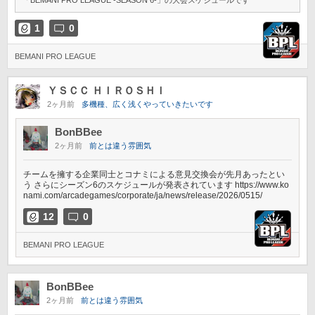
「BEMANI PRO LEAGUE -SEASON 6-」の大会スケジュールです
1
0
BEMANI PRO LEAGUE
ＹＳＣＣ ＨＩＲＯＳＨＩ
2ヶ月前
多機種、広く浅くやっていきたいです
BonBBee
2ヶ月前
前とは違う雰囲気
チームを擁する企業同士とコナミによる意見交換会が先月あったとい
う さらにシーズン6のスケジュールが発表されています https://www.ko
nami.com/arcadegames/corporate/ja/news/release/2026/0515/
12
0
BEMANI PRO LEAGUE
BonBBee
2ヶ月前
前とは違う雰囲気