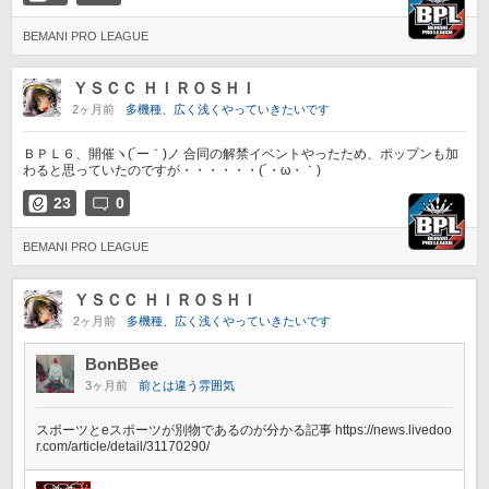
BEMANI PRO LEAGUE
ＹＳＣＣ ＨＩＲＯＳＨＩ
2ヶ月前
多機種、広く浅くやっていきたいです
ＢＰＬ６、開催ヽ(´ー｀)ノ 合同の解禁イベントやったため、ポップンも加
わると思っていたのですが・・・・・・(´・ω・｀)
23
0
BEMANI PRO LEAGUE
ＹＳＣＣ ＨＩＲＯＳＨＩ
2ヶ月前
多機種、広く浅くやっていきたいです
BonBBee
3ヶ月前
前とは違う雰囲気
スポーツとeスポーツが別物であるのが分かる記事 https://news.livedoo
r.com/article/detail/31170290/