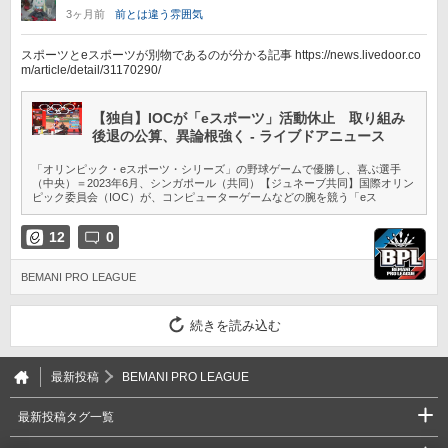
3ヶ月前
前とは違う雰囲気
スポーツとeスポーツが別物であるのが分かる記事 https://news.livedoor.co
m/article/detail/31170290/
【独自】IOCが「eスポーツ」活動休止 取り組み
後退の公算、異論根強く - ライブドアニュース
「オリンピック・eスポーツ・シリーズ」の野球ゲームで優勝し、喜ぶ選手
（中央）＝2023年6月、シンガポール（共同）【ジュネーブ共同】国際オリン
ピック委員会（IOC）が、コンピューターゲームなどの腕を競う「eス
12
0
BEMANI PRO LEAGUE
続きを読み込む
最新投稿
BEMANI PRO LEAGUE
最新投稿タグ一覧