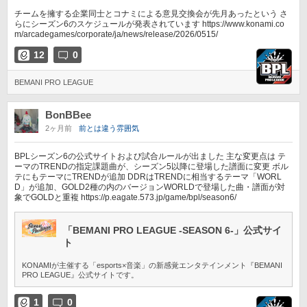
チームを擁する企業同士とコナミによる意見交換会が先月あったという さ
らにシーズン6のスケジュールが発表されています https://www.konami.co
m/arcadegames/corporate/ja/news/release/2026/0515/
12
0
BEMANI PRO LEAGUE
BonBBee
2ヶ月前
前とは違う雰囲気
BPLシーズン6の公式サイトおよび試合ルールが出ました 主な変更点は テ
ーマのTRENDの指定課題曲が、シーズン5以降に登場した譜面に変更 ボル
テにもテーマにTRENDが追加 DDRはTRENDに相当するテーマ「WORL
D」が追加、GOLD2種の内のバージョンWORLDで登場した曲・譜面が対
象でGOLDと重複 https://p.eagate.573.jp/game/bpl/season6/
「BEMANI PRO LEAGUE -SEASON 6-」公式サイ
ト
KONAMIが主催する「esports×音楽」の新感覚エンタテインメント『BEMANI
PRO LEAGUE』公式サイトです。
1
0