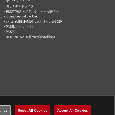
マは「アオハル」！
マーブルフィーバー
回せ！ギアドライブ
のお知らせ
桃太郎電鉄 ～メダルゲームも定番！～
jubeat beyond the Ave.
いちかのBEMANI超じゃんけん大会2020
PASELIポイントくじ
開催のお知らせ
PASELI
BEMANI 2021真夏の歌合戦5番勝負
マは「ロボット」！
のお知らせ
タンプ」開催のお知らせ
公開！
ス実施と動作環境変更のお知ら
マは「犬」！
のお知らせ
tings
Reject All Cookies
Accept All Cookies
関するポリシー
Cookies Settings
oid) 公開のお知らせ