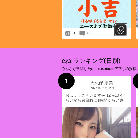
0
0
eね!ランキング(日別)
みんなが投稿したe-amusementアプリ
1
大久保 朋美
2026年08月05日
おはようございます☀️ 12時10分く
らいから東風戦に1時間くらい参
戦します🧸💕 明日は19時くらいか
ら参戦予定です⭐️モードは悩み中
🤔💭三麻かな〜？🀄️ 今日も一日ふ
ぁいともたん❤️ 📖⇨
https://ameblo.jp/tomotanyao/ #麻
雀格闘倶楽部 #投票選抜戦2026 #
ともたんファミリー