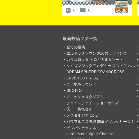
0
0
最新投稿タグ一覧
全ての投稿
エルドラクラウン 悠久のラビリンス
カラコロッタ トロピカルリゾート
クイズマジックアカデミー ロストファンタリウム
DREAM SPHERE GRANDCROSS
GI-VICTORY ROAD
ご当地あラウンド
SCOTTO
スマッシュスタジアム
チェイスチェイスジョーカーズ
天下一将棋会2
ノスタルジア Op.3
パワフルプロ野球 開幕メダルシリーズ！
ビシバシチャンネル
pop'n music High☆Cheers!!