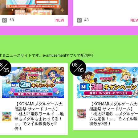
「シーズンイベント2026 エーススタン
2025.12.10
e-amusementアプリ 12周年特設サイト
58
48
NEW
NE
2025.12.03
イラストアイデア募集 開催！今回のテー
2025.11.28
「コナクレ 12月ログインスタンプ」開催
2025.11.18
「シーズンイベント2025 未来スタンプ
するニュースサイトです。e-amusementアプリで配信中!
2025.11.05
イラストアイデア募集 開催！今回のテー
8
08
05
05
2025.10.31
「コナクレ 11月ログインスタンプ」開催
2025.10.21
「シーズンイベント2025 シルバースタ
2025.10.16
通信エラーが発生する症状について
【KONAMIメダルゲーム大
【KONAMIメダルゲーム大
2025.10.08
感謝祭 サマードリーム】
感謝祭 サマードリーム】
イラストアイデア募集 開催！今回のテー
「桃太郎電鉄ワールド ～地
「桃太郎電鉄 ～メダルゲ
2025.09.30
球もメダルもまわってる！
ムも定番！～」でマイル獲
「コナクレ 10月ログインスタンプ」開催
～」でマイル獲得数が2
得数が3倍！
倍！
2025.09.24
「シーズンイベント2025 フルーツスタ