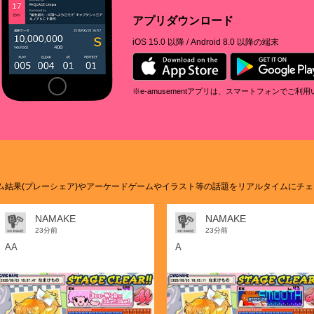
「コナクレ 7月ログインスタンプ」開催
アプリダウンロード
2026.06.23
「シーズンイベント2026 パラダイスス
iOS 15.0 以降 / Android 8.0 以降の端末
2026.06.10
イラストアイデア募集 開催！今回のテー
2026.05.29
「コナクレ 6月ログインスタンプ」開催
※e-amusementアプリは、スマートフォンでご利
2026.05.26
ONAMIのアミューズメントゲ
「シーズンイベント2026 激スタンプ」
ーションアプリです
2026.05.13
イラストアイデア募集 開催！今回のテー
2026.04.30
「コナクレ 5月ログインスタンプ」開催
たゲーム結果(プレーシェア)やアーケードゲームやイラスト等の話題をリアルタイムにチ
2026.04.21
「シーズンイベント2026 キッズスタン
2026.04.15
NAMAKE
NAMAKE
e-amusementアプリ ver 3.11.0 (iOS
23分前
23分前
2026.04.08
AA
A
e-amusementアプリ動作環境変更のお知
2026.04.08
イラストアイデア募集 開催！今回のテー
2026.03.31
「コナクレ 4月ログインスタンプ」開催