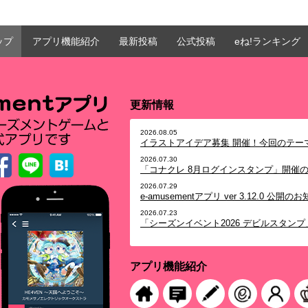
ップ
アプリ機能紹介
最新投稿
公式投稿
eね!ランキング
更新情報
2026.08.05
イラストアイデア募集 開催！今回のテー
2026.07.30
「コナクレ 8月ログインスタンプ」開催
2026.07.29
e-amusementアプリ ver 3.12.0 公開の
2026.07.23
「シーズンイベント2026 デビルスタン
2026.07.09
麻雀格闘倶楽部 日本プロ麻雀連盟 投票選抜
らせ
アプリ機能紹介
2026.07.08
イラストアイデア募集 開催！今回のテー
2026.06.30