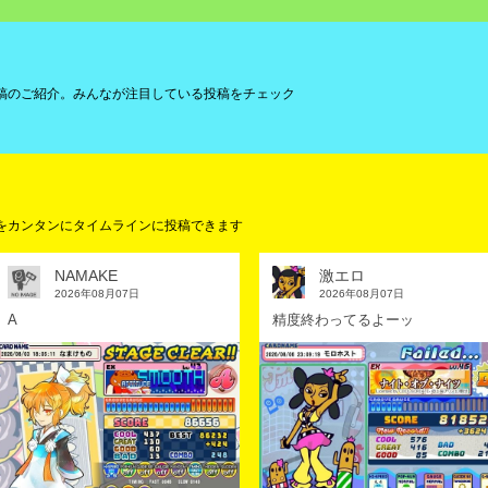
2025.09.10
イラストアイデア募集 開催！今回のテー
2025.08.28
「コナクレ 9月ログインスタンプ」開催
いる投稿のご紹介。みんなが注目している投稿をチェック
2025.08.20
「シーズンイベント2025 熱血スタンプ
2025.08.06
イラストアイデア募集 開催！今回のテー
2025.07.31
「コナクレ 8月ログインスタンプ」開催
画像をカンタンにタイムラインに投稿できます
2025.07.15
「シーズンイベント2025 ジュエルスタ
2025.07.08
NAMAKE
激エロ
麻雀格闘倶楽部 日本プロ麻雀連盟 投票選抜
2026年08月07日
2026年08月07日
らせ
A
精度終わってるよーッ
2025.07.02
イラストアイデア募集 開催！今回のテー
2025.06.30
「コナクレ 7月ログインスタンプ」開催
2025.06.17
「シーズンイベント2025 歌スタンプ」
2025.06.04
イラストアイデア募集 開催！今回のテー