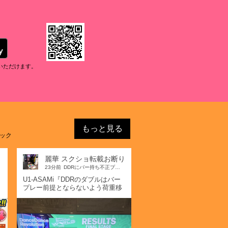
のお知らせ
タンプ」開催のお知らせ
マは「デビル」！
のお知らせ
用いただけます。
開催のお知らせ
マは「パラダイス」！
のお知らせ
もっと見る
ェック
プ」開催のお知らせ
麗華 スクショ転載お断り
) 公開のお知らせ
23分前
DDRにバー持ち不正プレーは不要
U1-ASAMi『DDRのダブルはバー
らせ
プレー前提とならないよう荷重移
動や腰の向きの管理をしてい
マは「激」！
る。』 一般常識のある方はちゃん
と公式想定の正規プレーをしまし
ょう 原文
のお知らせ