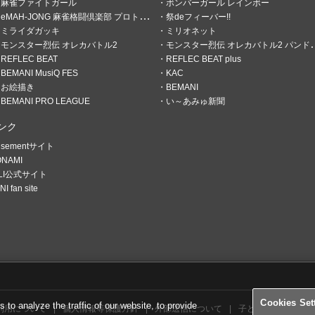
イラストアイデア募集 開催！今回のテー
麻雀ファイトガール
ボンバーガール レインボー
eMAH-JONG 麻雀格闘倶楽部 プロトーナメント
祭deフィーバー!!
2025.01.30
「コナクレ 2月ログインスタンプ」開催
ミライダガッキ
ミリオネット
モンスター烈伝 オレカバトル2
モンスター烈伝 オレカバトル2 パンドラのメダル
2025.01.23
1/28(火) 臨時メンテナンスのお知らせ
REFLEC BEAT
REFLEC BEAT plus
BEMANI MusiQ FES
KAC
2025.01.21
「シーズンイベント2025 犬スタンプ」
お絵描き
BEMANI
BEMANI PRO LEAGUE
い～あみゅ新聞
2025.01.08
イラストアイデア募集 開催！今回のテー
ンク
2024.12.26
「コナクレ 1月ログインスタンプ」開催
usementサイト
2024.12.17
ONAMI
「シーズンイベント2024 ダッシュ！ス
ELI公式サイト
2024.12.11
I fan site
e-amusementアプリ 11周年特設サイト
2024.12.10
e-amusementアプリ 臨時メンテナン
せ
2024.12.04
イラストアイデア募集 開催！今回のテー
2024.11.29
「コナクレ 12月ログインスタンプ」開催
Cookies Set
2024.11.26
o analyze the traffic of our website, to provide
利用について
個人情報等保護方針
外部送信について
子どもの安全基準に
e-amusementアプリ ver 3.10.1 (Andr