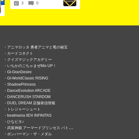
3
0
のお知らせ
ンプ」開催のお知らせ
マは「歌」！
のお知らせ
アニマロッタ 勇者アニマと竜の秘宝
カードコネクト
」開催のお知らせ
クイズマジックアカデミー
いちかのごちゃまぜMix UP！
マは「ゴールド」！
GI-GranDesire
GI-WorldClassic RISING
のお知らせ
ShadowPrincess
DanceEvolution ARCADE
ンプ」開催のお知らせ
DANCERUSH STARDOM
DUEL DREAM 店舗発信情報
マは「ヘビ」！
トレジャーシュート
のお知らせ
beatmania IIDX INFINITAS
ひなビタ♪
ンプ」開催のお知らせ
武装神姫 アーマードプリンセス バトルコンダクター
ボンバーマン・ザ・メダル