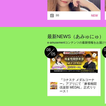
86
NEW
最新NEWS（あみゅにゅ）
e-amusementコンテンツの最新情報をお届け
08
0
05
『コナステ メダルコーナ
ー』アプリにて「麻雀格闘
倶楽部 MEDAL」正式リリ
ース！