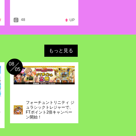
プ」開催のお知らせ
公開！
48
W
UP
マは「NEW」！
のお知らせ
」開催のお知らせ
もっと見る
マは「エース」！
08
05
のお知らせ
ンプ」開催のお知らせ
フォーチュントリニティ ジ
ュラシックトレジャーで、
マは「未来」！
ー
FTポイント2倍キャンペー
ン開始！
のお知らせ
ンプ」開催のお知らせ