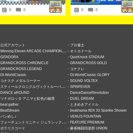
2025.05.30
「コナクレ 6月ログインスタンプ」開催
0
0
0
0
2025.05.20
「シーズンイベント2025 ゴールドスタ
2025.05.07
イラストアイデア募集 開催！今回のテー
2025.04.30
「コナクレ 5月ログインスタンプ」開催
公式アカウント
プロ雀士
2025.04.15
Winning Eleven ARCADE CHAMPIONSHIP
オトカドール
「シーズンイベント2025 ヘビスタンプ
GITADORA
QuizKnock STADIUM
2025.04.02
GRANDCROSS CHRONICLE
GRANDCROSS GOLD
イラストアイデア募集 開催！今回のテー
GRANDCROSS LEGEND
コナクレ
2025.04.01
GI-WorldClassic
GI-WorldClassic GLORY
「コナクレ 4月ログインスタンプ」開催
コナステ メダルコーナー
SOUND VOLTEX
2025.03.18
スティールクロニクルヴィクトルーパーズ
SPINFEVER
「シーズンイベント2025 アオハルスタ
DANCE aROUND
DanceDanceRevolution
2025.03.05
ツナガロッタ アニマと虹色の秘境
DUEL DREAM
イラストアイデア募集 開催！今回のテー
beat gather
ときめきアイドル
2025.02.27
「コナクレ 3月ログインスタンプ」開催
BeatStream
beatmania IIDX 33 Sparkle Shower
バンめし♪
VENUS FOUNTAIN
2025.02.18
「シーズンイベント2025 ロボットスタ
フォーチュントリニティ ジュラシックトレジャー
FEATURE PREMIUM
ポラリスコード
麻雀格闘倶楽部 UNION
2025.02.05