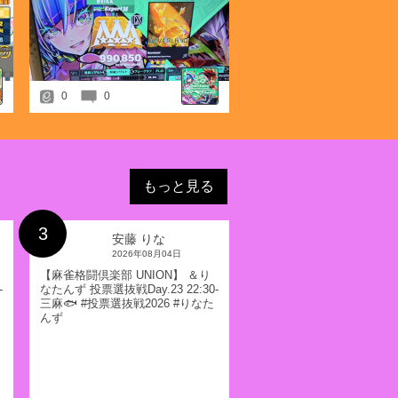
URL:https://twitter.com/U1_ASAMi/status/1482659212236767232?
t=wC16nnnReqrRQykEtq2v3A&s=19
ンプ」開催のお知らせ
マは「キッズ」！
のお知らせ
0
0
開催のお知らせ
ve. 対応のお知らせ
もっと見る
マは「キュート」！
3
のお知らせ
安藤 りな
2026年08月04日
」開催のお知らせ
【麻雀格闘倶楽部 UNION】 ＆り
-
なたんず 投票選抜戦Day.23 22:30-
マは「馬」！
三麻🐟 #投票選抜戦2026 #りなた
んず
 対応のお知らせ
のお知らせ