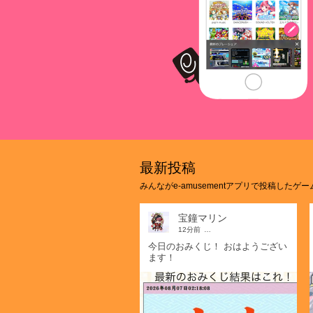
e-amusementアプリはK
ームと連携したコミュニケ
最新投稿
みんながe-amusementアプリで投稿し
宝鐘マリン
12分前
…
今日のおみくじ！ おはようござい
ます！