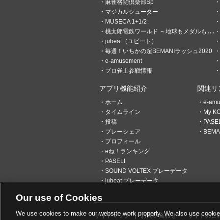
麻雀格闘倶楽部Sp
マジカルシューター
MUSECA 1+1/2
桃太郎電鉄ワールド ～地球もメダルもまわってる！～
jubeat（ユビート）
毎週！いちかの超BEMANIラッシュ2020
e-amusement
プロ雀士参戦情報
アプリ機能紹介
関連リ
ホーム
e-am
タイムライン
My K
投稿
PAS
プレーシェア
BEMAN
プロフィール
eね！ランキング
PASELI
SOUND VOLTEX プレーデータ
jubeat プレーデータ
Our use of Cookies
We use cookies to make our website work properly. We also use cookies t
サイトマップ
お問い合わせ
サイトのご