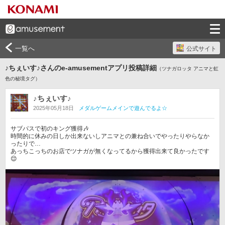
一覧へ
公式サイト
♪ちぇいす♪さんのe-amusementアプリ投稿詳細
（ツナガロッタ アニマと虹
色の秘境タグ）
♪ちぇいす♪
2025年05月18日
メダルゲームメインで遊んでるよ☆
サブパスで初のキング獲得🎶

時間的に休みの日しか出来ないしアニマとの兼ね合いでやったりやらなか
ったりで…

あっちこっちのお店でツナガが無くなってるから獲得出来て良かったです
😌