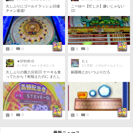
久しぶりにゴールドラッシュ10連
こーゆー【忙しさ】嫌いじゃない
チャン達成!
笑⃝
2
0
8
0
★STEVE-O
たく
2ヶ月前
I am メタボロッタ
2ヶ月前
メダルゲームメインで遊んでるよ☆
久しぶりの腹八分目笑⃝ ケーキも食
銅屋根とかいつぶりだろ
ってたから７桁狙えたのに またし
ても両サイドに３球 ⋆ ⋆ ⋆ 💧
8
0
3
0
最新ニュース