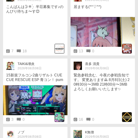
こんばんは🌛𖤐 ̖́-‬ ︎ 半荘募集です♪の
居まする(*^▽^*)
んびり待ちま〜す😊
7
18
13
0
TAIKI&壊炎
喜多 清貴
2026年08月08日
2026年08月08日
15新規フルコン2曲リザルト CUE
緊急参戦含む、今夜の参戦告知で
CUE RESCUE ESP 青コン！ pum
す。 変更あります🙇 8月8日(土) 2
p pum pump ESP 青コン！ がむし
0時30分〜3MB 21時00分〜3MB
ゃらに踏んでる😇フルコンしなが
よろしくお願いいたします✨
らフレアは大変だ🙄
3
0
16
0
ノブ
K無僧
2026年08月08日
2026年08月08日