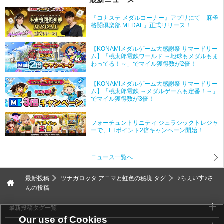
『コナステ メダルコーナー』アプリにて「麻雀
格闘倶楽部 MEDAL」正式リリース！
【KONAMIメダルゲーム大感謝祭 サマードリー
ム】「桃太郎電鉄ワールド ～地球もメダルもま
わってる！～」でマイル獲得数が2倍！
【KONAMIメダルゲーム大感謝祭 サマードリー
ム】「桃太郎電鉄 ～メダルゲームも定番！～」
でマイル獲得数が3倍！
フォーチュントリニティ ジュラシックトレジャ
ーで、FTポイント2倍キャンペーン開始！
ニュース一覧へ
最新投稿
ツナガロッタ アニマと虹色の秘境 タグ
♪ちぇいす♪さ
んの投稿
最新投稿タグ一覧
Our use of Cookies