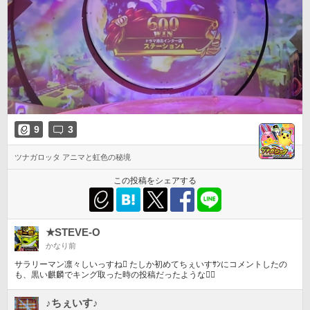
9
3
ツナガロッタ アニマと虹色の秘境
この投稿をシェアする
★STEVE-O
かなり前
サラリーマン凛々しいっすね󾭠 たしか初めてちぇいすｻﾝにコメントしたの
も、黒い麒麟でキング取った時の投稿だったような笑⃝
♪ちぇいす♪