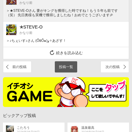
かなり前
＞★STEVE-Oさん 妻がキングを獲得した時ですね！もう５年も前です
（笑） 先日奥様も実機で獲得しましたね！おめでとうございます🎉
★STEVE-O
かなり前
＞♪ちぇいす♪さん (ŐꌂŐ๑)ﻭ✧あざす！
続きを読み込む
前の投稿
投稿一覧
次の投稿
ピックアップ投稿
こたろう
温泉最高
2026年08月08日
2026年08月08日