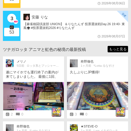
2026年08月06日
安藤 りな
3
【麻雀格闘倶楽部 UNION】 ＆りなたんず 投票選抜戦Day.26 19:40- 東
風🌪️ #投票選抜戦2026 #りなたんず
53
2026年08月07日
ツナガロッタ アニマと虹色の秘境の最新投稿
もっと見る
メリノ
柊野徹也
5日前
ロッタ系とプッシャーをまったりと
1ヶ月前
*Lotta:るなすけ
遂にマイホでも運行終了の案内が
久しぶりにJP獲得!
来てしまいました。 最後に1回、
何とか全もぐ取れました。 やりた
かった目標（SP、キング、ドリー
ム、称号集め）はほとんど達成で
きました。 もう、未練はありませ
ん。 ラウワン守口時代から、お疲
れ様でした。 沢山遊ばせてもらい
ました。ありがとうございまし
た。
2
0
3
0
柊野徹也
★STEVE-O
1ヶ月前
*Lotta:るなすけ
2ヶ月前
I am メタボロッタ