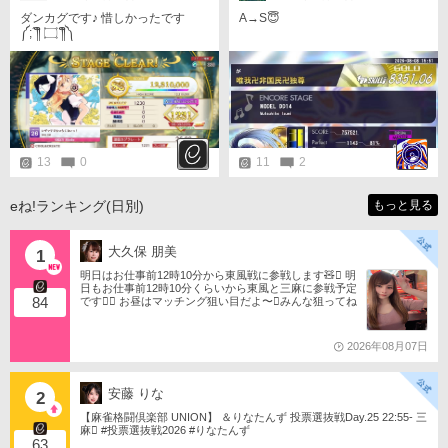
ダンカグです♪ 惜しかったです
A→S😇
༼⁠;⁠´⁠༎ຶ⁠ ⁠۝ ⁠༎ຶ⁠༽
13
0
11
2
eね!ランキング(日別)
もっと見る
大久保 朋美
1
明日はお仕事前12時10分から東風戦に参戦します🧸󾬏 明
日もお仕事前12時10分くらいから東風と三麻に参戦予定
84
です󾠔󾭠 お昼はマッチング狙い目だよ〜󾍘みんな狙ってね
󾬌️ 󾕆⇨ https://ameblo.jp/tomotanyao/ #麻雀格闘倶楽部 #投
票選抜戦2026 #ともたんファミリー
2026年08月07日
安藤 りな
2
【麻雀格闘倶楽部 UNION】 ＆りなたんず 投票選抜戦Day.25 22:55- 三
麻󾆽 #投票選抜戦2026 #りなたんず
63