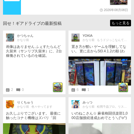
たね。 それならばミサの魔法物語や悠久幻想曲等からも
出題は…されるのか…な？(爆)されたら私は大喜びなの
ですが…(大爆)
2026年08月08日
回せ！ギアドライブの最新投稿
もっと見る
かつちゃん
YOKIA
かなり前
かなり前
もうドジっこなんて言わせません
画像はありません ふぇすたらんど
置き方が酷い ゲームを理解してな
久留米（サンリブ久留米）に、2台
い。 更に左からSt3.4.1.2の順 (わ
稼働されているのを確認。
かる人にはわかる
2
0
6
1
りくちゅう
みっつ
かなり前
色々やってます
かなり前
松岡千晶プロ。リスペクト(^^)v
お久しぶりでございます。 最後に
いのねこさん☆ 麻雀格闘倶楽部1,0
触ったコナミ機種はズバリ「回
00店舗接続達成おめでとう＼(^o^)
せ！ギアドライヴ」です。意外で
／ 【迷言⑩】 いい男だなぁ。
しょ？