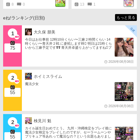
8
0
13
1
eね!ランキング(日別)
もっと見る
大久保 朋美
1
今日はお仕事前 12時10分くらい〜三麻２時間くらい 14
時くらい〜青天井２戦 に参戦します🧸󾬏 明日は21時くら
75
いから三麻予定です❣️❣️ 青天井卓盛り上がってますね󾬌️プ
ロは2戦限定ですがやってみようと思います󾍘󾠔 󾕆⇨ http
s://ameblo.jp/tomotanyao/ #麻雀格闘倶楽部 #投票選抜戦2
026 #ともたんファミリー
2026年08月08日
ホイミスライム
2
魔法少女
55
2026年08月08日
検見川 魁
2
カイル誕生日おめでとう。 九州・沖縄検定をプレイ後に
魔法少女検定をプレイしたのですが、セーラームーンや
55
プリキュア等あれって魔法なの？という出題もありまし