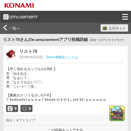
一覧へ
公式サイト
リスト79さんのe-amusementアプリ投稿詳細
（回せ！ギアドライブタグ）
リスト79
2016年09月22日
Dstorv移植あくしろよ
【早く別れるカップルのLINE 】

女「ねえねえ」

男「なぁに？」 

女「なんでもない♡♡」

男「こいつ～♡笑」

【隣家のクソうるさいGT-R】

ﾌﾞｵｫｫｵｫｫｫｵｫﾝｗｗｗｗﾌﾞﾙﾙｫｫｵｫ↑ｵ↓ｵ↑ｵ↑ｵ←ｫｫｵ↑ｵｵ↓ｗｗｗｗｗｗ
9
0
回せ！ギアドライブ
この投稿をシェアする