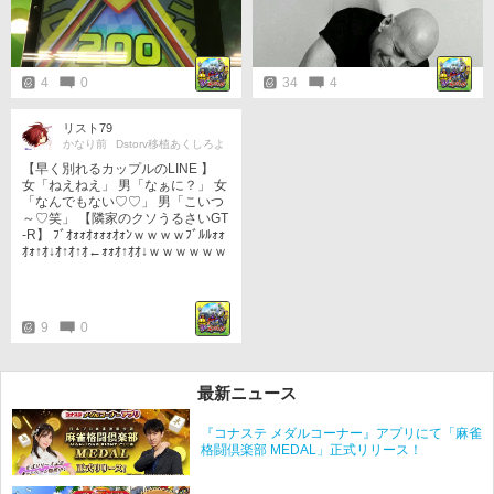
4
0
34
4
リスト79
かなり前
Dstorv移植あくしろよ
【早く別れるカップルのLINE 】
女「ねえねえ」 男「なぁに？」 女
「なんでもない♡♡」 男「こいつ
～♡笑」 【隣家のクソうるさいGT
-R】 ﾌﾞｵｫｫｵｫｫｫｵｫﾝｗｗｗｗﾌﾞﾙﾙｫｫ
ｵｫ↑ｵ↓ｵ↑ｵ↑ｵ←ｫｫｵ↑ｵｵ↓ｗｗｗｗｗｗ
9
0
最新ニュース
『コナステ メダルコーナー』アプリにて「麻雀
格闘倶楽部 MEDAL」正式リリース！