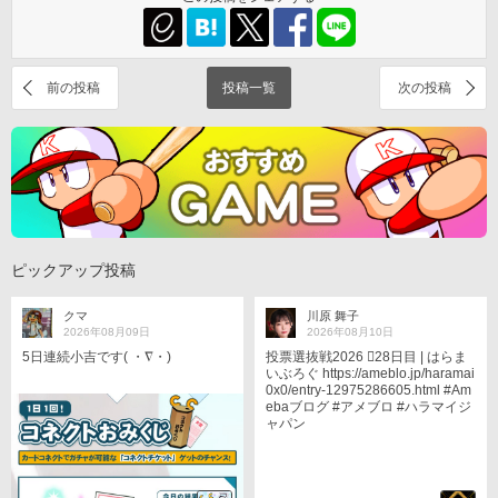
前の投稿
投稿一覧
次の投稿
ピックアップ投稿
クマ
川原 舞子
2026年08月09日
2026年08月10日
5日連続小吉です( ・∇・)
投票選抜戦2026 󾇟28日目 | はらま
いぶろぐ https://ameblo.jp/haramai
0x0/entry-12975286605.html #Am
ebaブログ #アメブロ #ハラマイジ
ャパン