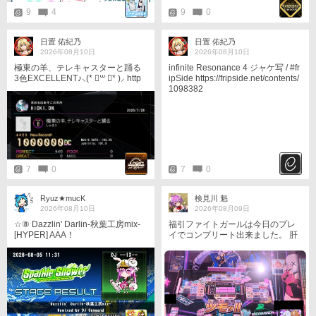
9
4
9
0
日置 佑紀乃
日置 佑紀乃
2026年08月10日
2026年08月10日
極東の羊、テレキャスターと踊る
infinite Resonance 4 ジャケ写 / #fr
3色EXCELLENT♪⸜(* ॑꒳ ॑* )⸝ http
ipSide https://fripside.net/contents/
s://youtu.be/Eyrn7N2LPZc?si=jl-b_
1098382
wc8yRj3QYQM
7
0
7
0
Ryuz★mucK
検見川 魁
2026年08月10日
2026年08月09日
☆⑧ Dazzlin' Darlin-秋葉工房mix-
福引ファイトガールは今日のプレ
[HYPER] AAA！
イでコンプリート出来ました。 肝
心の対局ですが、オフェンス時に
は自分orロンを決めた相手が爆弾
を持ちたい、ディフェンス時には
自分は爆弾を手放したい…、これ
は百も承知なのですが実際の所殆
ど運ですよね…(汗)