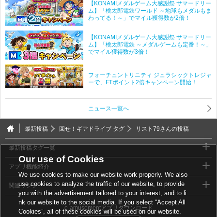
【KONAMIメダルゲーム大感謝祭 サマードリー
ム】「桃太郎電鉄ワールド ～地球もメダルもま
わってる！～」でマイル獲得数が2倍！
【KONAMIメダルゲーム大感謝祭 サマードリー
ム】「桃太郎電鉄 ～メダルゲームも定番！～」
でマイル獲得数が3倍！
フォーチュントリニティ ジュラシックトレジャ
ーで、FTポイント2倍キャンペーン開始！
ニュース一覧へ
最新投稿
回せ！ギアドライブ タグ
リスト79さんの投稿
最新投稿タグ一覧
Our use of Cookies
アプリ機能紹介
We use cookies to make our website work properly. We also
use cookies to analyze the traffic of our website, to provide
関連リンク
you with the advertisement tailored to your interest, and to li
nk our website to the social media. If you select “Accept All
e-amusementアプリダウンロード
Cookies”, all of these cookies will be used on our website.