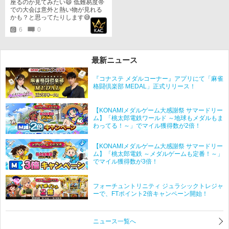
座るのか見てみたい😄 低難易度帯
での大会は意外と熱い物が見れる
かも？と思ってたりします😅
6
0
最新ニュース
『コナステ メダルコーナー』アプリにて「麻雀
格闘倶楽部 MEDAL」正式リリース！
【KONAMIメダルゲーム大感謝祭 サマードリー
ム】「桃太郎電鉄ワールド ～地球もメダルもま
わってる！～」でマイル獲得数が2倍！
【KONAMIメダルゲーム大感謝祭 サマードリー
ム】「桃太郎電鉄 ～メダルゲームも定番！～」
でマイル獲得数が3倍！
フォーチュントリニティ ジュラシックトレジャ
ーで、FTポイント2倍キャンペーン開始！
ニュース一覧へ