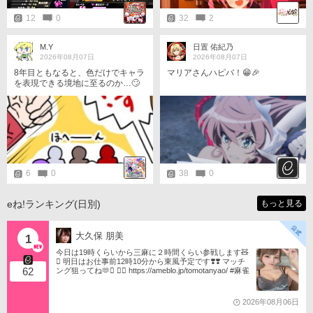
12
0
32
2
M.Y
日置 佑紀乃
2026年08月07日
2026年08月07日
8年目ともなると、色だけでキャラ
マリアさんハピバ！😁🎉
を表現できる境地に至るのか…🙄
6
0
38
0
eね!ランキング(日別)
もっと見る
大久保 朋美
1
今日は19時くらいから三麻に２時間くらい参戦します🧸
󾬏 明日はお仕事前12時10分から東風予定です❣️❣️ マッチ
62
ング狙ってね🫶󾬍 󾕆⇨ https://ameblo.jp/tomotanyao/ #麻雀
格闘倶楽部 #投票選抜戦2026 #ともたんファミリー
2026年08月06日