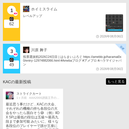
ホイミスライム
1
レベルアップ
62
2026年08月06日
川原 舞子
3
投票選抜戦2026󾇟24日目 | はらまいぶろぐ https://ameblo.jp/haramai0x
0/entry-12974882066.html #Amebaブログ #アメブロ #ハラマイジャパ
49
ン
2026年08月06日
KACの最新投稿
もっと見る
ストライクカート
1ヶ月前
AAA2000譜面王手の魔女です！
最近思う事だけど…KACの大会、
それぞれの機種の持ち各段位の大
会をやったら面白そう😅 （例）ⅡD
X SPは最低の段位は五級〜最高九
段まで参加可能 みたいに、様々な
各段位のプレイヤーで誰が王座に