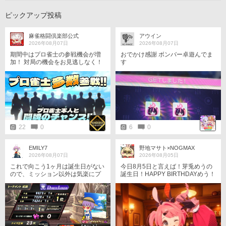
ピックアップ投稿
麻雀格闘倶楽部公式
アウイン
2026年08月07日
2026年08月07日
期間中はプロ雀士の参戦機会が増
おでかけ感謝 ボンバー卓遊んでま
加！ 対局の機会をお見逃しなく！
す
▼参戦状況はこちら https://p.eagat
e.573.jp/game/mfc/ac/content/proe
nter/info.html #麻雀格闘倶楽部 #M
FC573 #投票選抜戦
22
0
6
0
EMILY7
野地マサト×NOGMAX
2026年08月07日
2026年08月05日
これで向こう1ヶ月は誕生日がない
今日8月5日と言えば！芽兎めうの
ので、ミッション以外は気楽にプ
誕生日！HAPPY BIRTHDAYめう！
レーできます。
今年の写真の画像は『音戯探偵の
めうめう』です！【めうめうのお
祝いeね！お祝いコメント！お祝い
シェア(拡散希望)です！！！！！】
(*￣∇￣*) #ひなビタ #芽兎めう #め
うめう #芽兎めう生誕祭