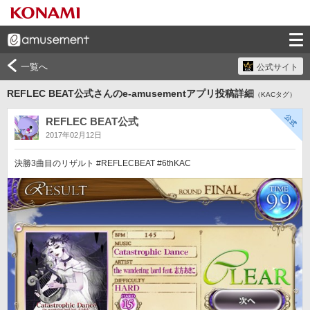
一覧へ
公式サイト
REFLEC BEAT公式さんのe-amusementアプリ投稿詳細
（KACタグ）
REFLEC BEAT公式
2017年02月12日
決勝3曲目のリザルト #REFLECBEAT #6thKAC