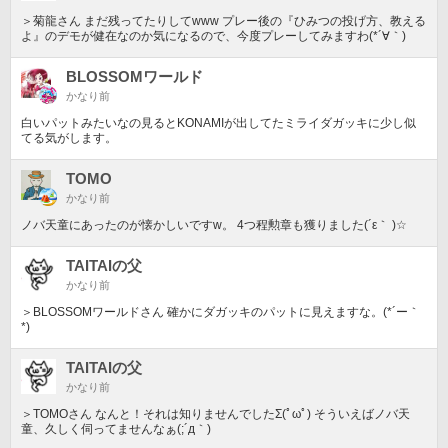
＞菊龍さん まだ残ってたりしてwww プレー後の『ひみつの投げ方、教える
よ』のデモが健在なのか気になるので、今度プレーしてみますわ(*´∀｀)
BLOSSOMワールド
かなり前
白いパットみたいなの見るとKONAMIが出してたミライダガッキに少し似
てる気がします。
TOMO
かなり前
ノバ天童にあったのが懐かしいですw。 4つ程勲章も獲りました(´ε｀ )☆
TAITAIの父
かなり前
＞BLOSSOMワールドさん 確かにダガッキのパットに見えますな。(*´ー｀
*)
TAITAIの父
かなり前
＞TOMOさん なんと！それは知りませんでしたΣ(ﾟωﾟ) そういえばノバ天
童、久しく伺ってませんなぁ(;´д｀)