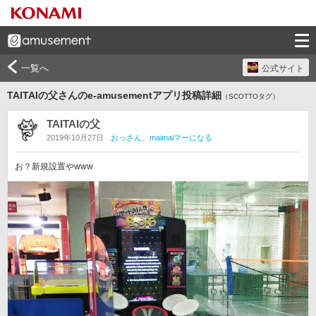
一覧へ
公式サイト
TAITAIの父さんのe-amusementアプリ投稿詳細
（SCOTTOタグ）
TAITAIの父
2019年10月27日
おっさん、maimaiマーになる
お？新規設置やwww