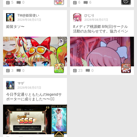
5
0
6
6
TM@姫留使い
ひじり
2026年08月07日
2026年08月07日
姫留タソ〜
#メディア桃源郷 8/9(日)サークル
活動のお知らせです。協力イベン
ト専用の時間割です。極凶からス
タートで、協力の時間は14間隔で
す。 ・サークル対戦 17:06，17:1
8，17:30 ・マジコロ【極凶(無理
なら大凶)】17:42，17:56 【凶】1
8:10，18:24 【大凶】18:38，18:5
2
3
0
23
0
マゲ
2026年08月07日
今日予定通りともたんのlegendサ
ポーターに成りました〜〜󾀀️󾀀️