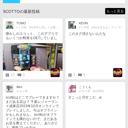
SCOTTOの最新投稿
もっと見る
TOMO
KEVIN.
1ヶ月前
2026年も宜しくお願いします＊
4ヶ月前
jubeatまもなくヴィ"エ"
懐かしのスコット、 このアプリで
このタグ消さないんだな
もいくつか勲章をGETしていまし
たね＊
14
0
3
0
Alex
こうくん
かなり前
かなり前
全白皆伝
scottoはどこでプレーできますか？
すこっと🥺すこだ…w
まだある店は？ 千葉レジャーラン
ド成東店2023年10月オンラインで
プレイしました。今はオフライン
かもしれません。 scottoがオフラ
インでも構わないので、まだある
お店を教えてください。 ありがと
う...海外プレーヤー