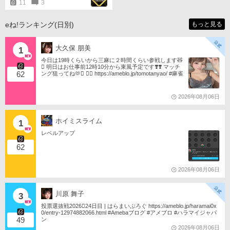
11
3
eね!ランキング(日別)
もっと見る
大久保 朋美
1
今日は19時くらいから三麻に２時間くらい参戦します🧸
󾬏 明日はお仕事前12時10分から東風予定です❣️❣️ マッチ
62
ング狙ってね🫶󾬍 󾕆⇨ https://ameblo.jp/tomotanyao/ #麻雀
格闘倶楽部 #投票選抜戦2026 #ともたんファミリー
2026年08月06日
ホイミスライム
1
レベルアップ
62
2026年08月06日
川原 舞子
3
投票選抜戦2026󾇟24日目 | はらまいぶろぐ https://ameblo.jp/haramai0x
0/entry-12974882066.html #Amebaブログ #アメブロ #ハラマイジャパ
49
ン
2026年08月06日