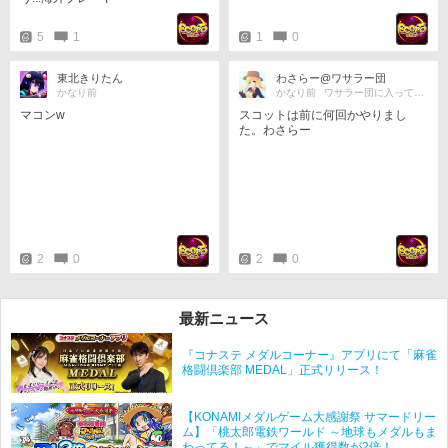
5
1
1
0
東北きりたん
わさらー@ワサラー団
かなり前
かなり前
ワサラー団に入ってねわっさ〜w
マコンw
スコットは前に何回かやりまし
た。わさらー
2
0
2
0
最新ニュース
『コナステ メダルコーナー』アプリにて「麻雀
格闘倶楽部 MEDAL」正式リリース！
【KONAMIメダルゲーム大感謝祭 サマードリー
ム】「桃太郎電鉄ワールド ～地球もメダルもま
わってる！～」でマイル獲得数が2倍！