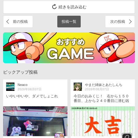
続きを読み込む
前の投稿
投稿一覧
次の投稿
ピックアップ投稿
Neaco
やまだ姉妹とあたしんち
2026年08月07日
2026年08月07日
いやいやいや、ダメでしょこれ
今日のおみくじ！ 右から１５０
番目、上から２４０番目に潜む凶
を跳ね除けた！ https://p.eagate.57
3.jp/gate/e/toomikuji.html?from=art
icle