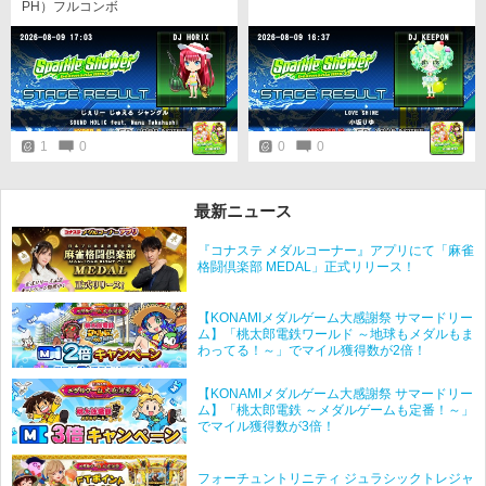
PH）フルコンボ
1
0
0
0
最新ニュース
『コナステ メダルコーナー』アプリにて「麻雀
格闘倶楽部 MEDAL」正式リリース！
【KONAMIメダルゲーム大感謝祭 サマードリー
ム】「桃太郎電鉄ワールド ～地球もメダルもま
わってる！～」でマイル獲得数が2倍！
【KONAMIメダルゲーム大感謝祭 サマードリー
ム】「桃太郎電鉄 ～メダルゲームも定番！～」
でマイル獲得数が3倍！
フォーチュントリニティ ジュラシックトレジャ