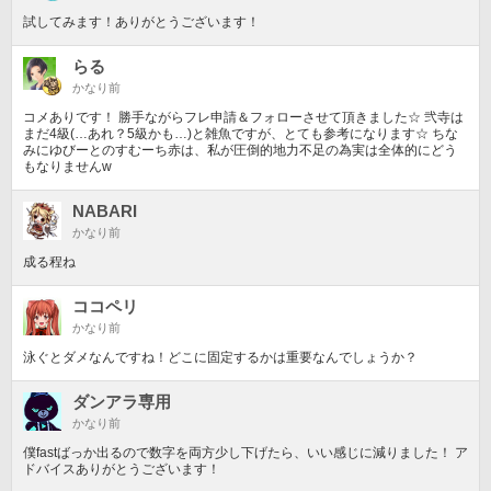
試してみます！ありがとうございます！
らる
かなり前
コメありです！ 勝手ながらフレ申請＆フォローさせて頂きました☆ 弐寺は
まだ4級(…あれ？5級かも…)と雑魚ですが、とても参考になります☆ ちな
みにゆびーとのすむーち赤は、私が圧倒的地力不足の為実は全体的にどう
もなりませんw
NABARI
かなり前
成る程ね
ココペリ
かなり前
泳ぐとダメなんですね！どこに固定するかは重要なんでしょうか？
ダンアラ専用
かなり前
僕fastばっか出るので数字を両方少し下げたら、いい感じに減りました！ ア
ドバイスありがとうございます！