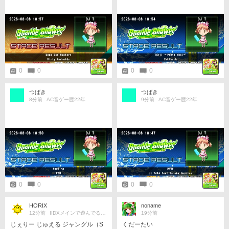
0
0
0
0
つばき
つばき
8分前
AC音ゲー歴22年
9分前
AC音ゲー歴22年
0
0
0
0
HORIX
noname
12分前
IIDXメインで遊んでるよ☆
19分前
じぇりー じゅえる ジャングル（S
くだーたい