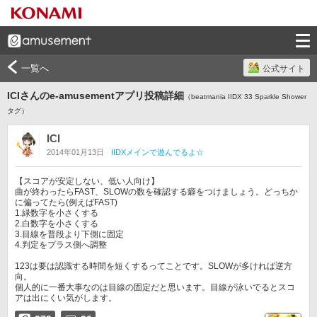
一覧へ
公式サイト
ICIさんのe-amusementアプリ投稿詳細
（beatmania IIDX 33 Sparkle Shower
タグ）
ICI
2014年01月13日
IIDXメインで遊んでるよ☆
【スコアが安定しない、低い人向け】

曲が終わったらFAST、SLOWの数を確認する癖をつけましょう。どっちか
に偏ってたら(例えばFAST)

1.緑数字を小さくする

2.白数字を小さくする

3.目線を普段より下側に固定

4.判定をプラス側へ調整

123は要は認識する時間を短くするってことです。SLOWが多ければ逆方
向。

個人的に一番大事なのは目線の固定だと思います。目線が泳いでるとスコ
アは出にくい気がします。