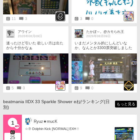
11
3
3
0
アウイン
たかぼ～。@カモられ王
2026年08月09日
2026年08月09日
迷ったけど引いた 欲しい方は出た
いまだメンタル的にしんどいな
から十分かなぁ
か、なんとか3300票突破しました
🥰✨🀄
5
0
9
0
beatmania IIDX 33 Sparkle Shower eね!ランキング(日
もっと見る
別)
Ryuz★mucK
1
☆⑦ Dolphin Kick [NORMAL] EXH！
25