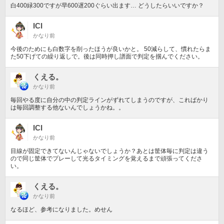
白400緑300ですが早600遅200ぐらい出ます… どうしたらいいですか？
ICI
かなり前
今後のためにも白数字を削ったほうが良いかと。 50減らして、慣れたらま
た50下げての繰り返しで。後は同時押し譜面で判定を掴んでください。
くえる。
かなり前
毎回やる度に自分の中の判定ラインがずれてしまうのですが、こればかり
は毎回調整する他ないんでしょうかね。。
ICI
かなり前
目線が固定できてないんじゃないでしょうか？あとは筐体毎に判定は違う
ので同じ筐体でプレーして光るタイミングを覚えるまで頑張ってくださ
い。
くえる。
かなり前
なるほど、参考になりました。めせん