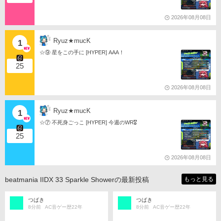
2026年08月08日
Ryuz★mucK
1
☆⑨ 星をこの手に [HYPER] AAA！
25
2026年08月08日
Ryuz★mucK
1
☆⑦ 不死身ごっこ [HYPER] 今週のWR🎖️
25
2026年08月08日
beatmania IIDX 33 Sparkle Showerの最新投稿
もっと見る
つばき
つばき
8分前
AC音ゲー歴22年
8分前
AC音ゲー歴22年