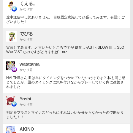
くえる。
かなり前
途中送信申し訳ありません。 目線固定意識して頑張ってみます。有難うご
ざいました！
でびる
かなり前
実践してみます…と言いたいところですが 鍵盤→FAST＜SLOW 皿 →SLO
W≪FAST なのですがどうすれば…orz
watatama
かなり前
NALTHSさん 皿は単にタイミングをつかめていないだけでは？ 私も同じ感
じでしたが、皿のタイミングに気を付けながらプレーしていく内に改善さ
れました
Yoshi.
かなり前
判定をプラスとマイナスどっちにすればいいか分からなかったので助かり
ました！！
AKINO