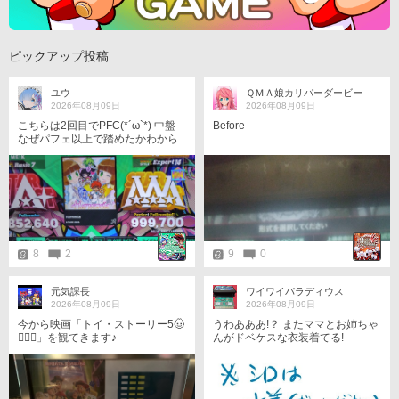
ピックアップ投稿
ユウ
ＱＭＡ娘カリパーダービー
2026年08月09日
2026年08月09日
こちらは2回目でPFC(*´ω`*) 中盤
Before
なぜパフェ以上で踏めたかわから
なかったです(；・∀・)
8
2
9
0
元気課長
ワイワイパラディウス
2026年08月09日
2026年08月09日
今から映画「トイ・ストーリー5🤠
うわあああ!？ またママとお姉ちゃ
󾆝‍󾟭󾔥」を観てきます♪
んがドベケスな衣装着てる!