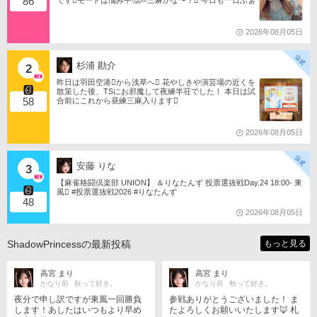
86
いともたん󾬌️ 󾕆⇨ https://ameblo.jp/tomotanyao/ #麻雀格闘
倶楽部 #投票選抜戦2026 #ともたんファミリー
2026年08月05日
杉浦 勘介
2
昨日は羽田空港󾟩️から浅草へ󾟠 花やしきや演芸場の近くを
散策した後、TSにお邪魔して夜練半荘でした！ 本日は試
58
合前にこれから昼練三麻入ります󾠋️
2026年08月05日
安藤 りな
3
【麻雀格闘倶楽部 UNION】 ＆りなたんず 投票選抜戦Day.24 18:00- 東
風󾁃 #投票選抜戦2026 #りなたんず
48
2026年08月05日
ShadowPrincessの最新投稿
もっと見る
高宮 まり
高宮 まり
かなり前
秋って好き。
かなり前
秋って好き。
夜分で申し訳ですが東風一回勝負
参戦ありがとうございました！ ま
します！あしたはいつもより早め
たよろしくお願いいたします🦊 札