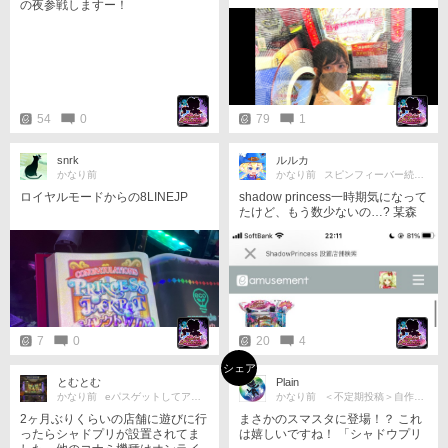
の夜参戦しますー！
幌からの参戦でしたっ
54
0
79
1
snrk
ルルカ
かなり前
かなり前
スピンフィーバー続編かリメイク来て
ロイヤルモードからの8LINEJP
shadow princess一時期気になって
たけど、もう数少ないの…? 某森
夢では置かれないのかな🤔
7
0
20
4
シェア
とむとむ
Plain
かなり前
eパスゲットしてアニマにハマった笑
かなり前
＜不定期投稿＞自作メダゲー制作中！
2ヶ月ぶりくらいの店舗に遊びに行
まさかのスマスタに登場！？ これ
ったらシャドプリが設置されてま
は嬉しいですね！ 「シャドウプリ