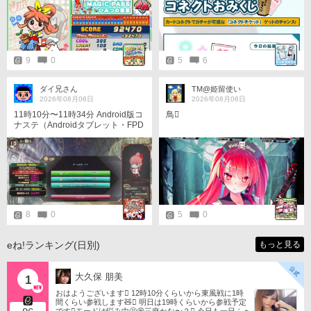
9
0
5
6
ダイ兄さん
TM@姫留使い
2026年08月06日
2026年08月06日
11時10分〜11時34分 Android版コ
鳥󾬆️
ナステ（Androidタブレット・FPD
CP10-J1）からプレー。
8
0
5
0
eね!ランキング(日別)
もっと見る
大久保 朋美
1
おはようございます󾀀️ 12時10分くらいから東風戦に1時
間くらい参戦します🧸󾬏 明日は19時くらいから参戦予定
です󾭨️モードは悩み中🤔💭三麻かな〜？󾠋️ 今日も一日ふぁ