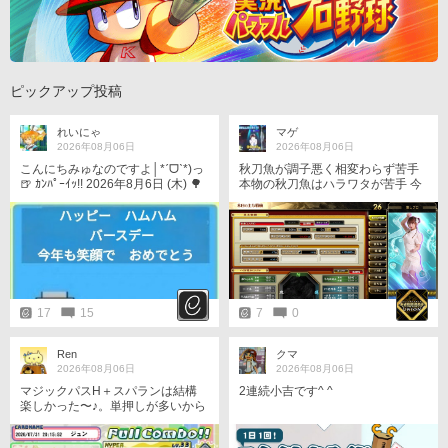
ピックアップ投稿
れいにゃ
マゲ
2026年08月06日
2026年08月06日
こんにちみゅなのですよ│*ˊᗜˋ*)っ
秋刀魚が調子悪く相変わらず苦手
🍺 ｶﾝﾊﾟｰｲｯ!! 2026年8月6日 (木) 🌳
本物の秋刀魚はハラワタが苦手 今
今日はハム🍖の日ですな(・ω・) そ
日も2連敗󾌺 得意の競技が常設して
して、ハム太郎くんとかぶるく
いればな〜 後でチャーハン食べま
ん、 お誕生日おめでとうです‪よ🐹
すいや半荘打ちます！
🎁⋆* 今日も宜しくです🙇✨ 今日も
いち日、頑張っていきましょー!! ٩
(ˊωˋ*)و. *:ﾟ ｡.⋆ . * 。 🐱気まぐれぬ
このヒトコマ🐱
17
15
7
0
Ren
クマ
2026年08月06日
2026年08月06日
マジックパスH＋スパランは結構
2連続小吉です^ ^
楽しかった〜♪。単押しが多いから
全体的に叩きやすかったし。♬