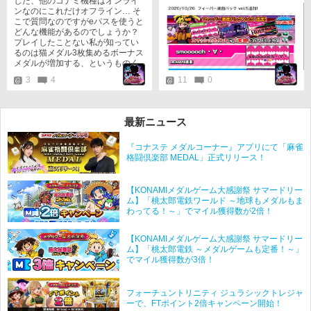
した、他のコナミ機種はオンライ
ンセス2」そろそろ来ないかなぁ…
ンなのにこれだけオフライン… そ
※画像はスマスタ公式サイトから
こで質問なのですがeパスを使うと
お借りしました。
どんな機能があるのでしょうか？
プレイしたことない私が知ってい
るのは猫メダル3枚集めるボーナス
メダルが増加する、というものく
らいです。
3
4
11
0
最新ニュース
『コナステ メダルコーナー』アプリにて「麻雀
格闘倶楽部 MEDAL」正式リリース！
【KONAMIメダルゲーム大感謝祭 サマードリー
ム】「桃太郎電鉄ワールド ～地球もメダルもま
わってる！～」でマイル獲得数が2倍！
【KONAMIメダルゲーム大感謝祭 サマードリー
ム】「桃太郎電鉄 ～メダルゲームも定番！～」
でマイル獲得数が3倍！
フォーチュントリニティ ジュラシックトレジャ
ーで、FTポイント2倍キャンペーン開始！