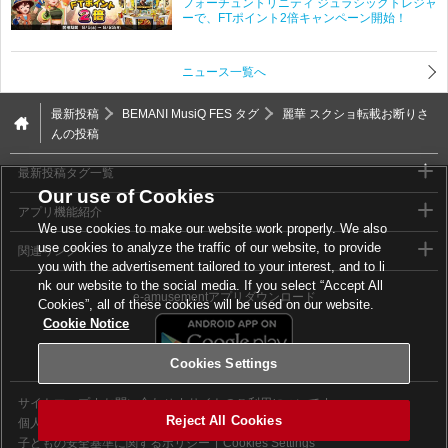
フォーチュントリニティ ジュラシックトレジャ
ーで、FTポイント2倍キャンペーン開始！
ニュース一覧へ
最新投稿
BEMANI MusiQ FES タグ
麗華 スクショ転載お断りさ
んの投稿
最新投稿タグ一覧
Our use of Cookies
アプリ機能紹介
We use cookies to make our website work properly. We also
use cookies to analyze the traffic of our website, to provide
関連リンク
you with the advertisement tailored to your interest, and to li
nk our website to the social media. If you select “Accept All
e-amusementアプリダウンロード
Cookies”, all of these cookies will be used on our website.
Cookie Notice
Cookies Settings
サイトマップ
お問い合わせ
サイトのご利用について
Reject All Cookies
個人情報等保護方針
外部送信について
子どもの安全基準に関するポリシー
Cookies Settings