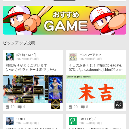
ピックアップ投稿
pｱｵｲq・ω・`)
ボンバーアカネ
2026年08月08日
2026年08月08日
対戦ありがとうございます
今日のおみくじ！ https://p.eagate.
(⁠｡⁠･⁠ω⁠･⁠｡⁠)⁠ﾉ⁠♡ ラッキー２着でした💦
573.jp/gate/e/toomikuji.html?from=
しかし手が入らない…苦しいねぇ
article
💨 メダルのやつね〜5万枚くらい
あるのに、メダル買わないと応募
出来ないのかよ😨メダルで交換出
来るようにしてほしいわ😪 一体確
定ガチャ…あ！ともたん✨️きち
ゃ〜🙀 他のガチャで単発券30回く
らい外してたからな🤕 これは嬉し
19
4
20
8
いですね😆
URIEL
PASELI公式
2026年08月08日
2026年08月08日