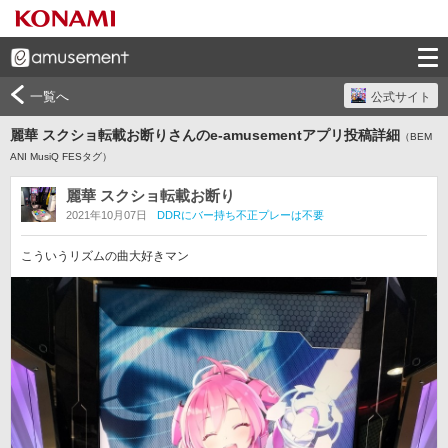
一覧へ
公式サイト
麗華 スクショ転載お断りさんのe-amusementアプリ投稿詳細
（BEM
ANI MusiQ FESタグ）
麗華 スクショ転載お断り
2021年10月07日
DDRにバー持ち不正プレーは不要
こういうリズムの曲大好きマン