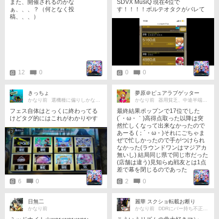
また、開催されるのかな
SDVX MusiQ 現在4位で
ぁ、、、？（何となく投
す！！！！ボルテオタクがバレて
稿、、、）
ます
12
0
0
0
きっちょ
夢原＠ピュアラブゲッター
かなり前
選機種に偏りしかない多機種勢
かなり前
器用貧乏、中途半端こそ万能なり
フェス自体はとっくに終わってる
最終結果ポップンで17位でした
けどタグ的にはこれがわかりやす
(´・ω・｀)高得点取った以降は突
いのでこちらで失礼します。 全機
然忙しくなって出来なかったので
種皆伝取りたかったけどボルテの
あーる (；´・ω・)それにごちゃま
壁が高すぎました(20クレ分でよう
ぜで忙しかったので手がつけられ
やくSS) なんとか開催中に皆伝取
なかった(ラウンドワンはマジアカ
りたいなぁ…がんばります。
無いし) 結局同じ県で同じ市だった
(店舗は違う)見知らぬ戦友とは1点
差で幕を閉じるのであった
6
0
2
0
日無二
麗華 スクショ転載お断り
かなり前
かなり前
DDRにバー持ち不正プレーは不要