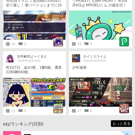
50日目ドラム 丁度目標の100日の
＼PASELIくんBIRTHDAY／ 本日8
折り返し！ 新バージョンまでに10
月8日は #PASELIくん の誕生日！
0日プレイしたいな
ユーザーさん！いつもありがと
う！ 誕生日を記念して、壁紙を配
布中！ ぜひ、チェックしてみて
ね！ https://p.eagate.573.jp/game/
paseli/paseli-kun/comic/archive/09
7.html #PASELIくんのPaySmartEn
joyLife #パセリくん
10
0
18
0
抗年齢性よーぐると
ホイミスライム
2026年08月08日
2026年08月08日
昨日(7日、金)の祭、1勝0敗。通算
少年漫画
2290勝940敗。
12
0
17
0
eね!ランキング(日別)
もっと見る