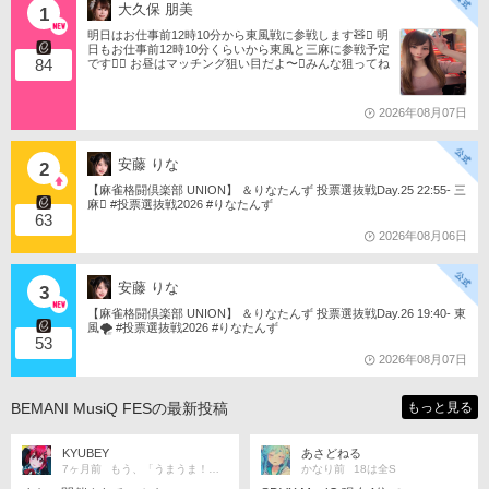
大久保 朋美
1
明日はお仕事前12時10分から東風戦に参戦します🧸󾬏 明
日もお仕事前12時10分くらいから東風と三麻に参戦予定
84
です󾠔󾭠 お昼はマッチング狙い目だよ〜󾍘みんな狙ってね
󾬌️ 󾕆⇨ https://ameblo.jp/tomotanyao/ #麻雀格闘倶楽部 #投
票選抜戦2026 #ともたんファミリー
2026年08月07日
安藤 りな
2
【麻雀格闘倶楽部 UNION】 ＆りなたんず 投票選抜戦Day.25 22:55- 三
麻󾆽 #投票選抜戦2026 #りなたんず
63
2026年08月06日
安藤 りな
3
【麻雀格闘倶楽部 UNION】 ＆りなたんず 投票選抜戦Day.26 19:40- 東
風🌪️ #投票選抜戦2026 #りなたんず
53
2026年08月07日
BEMANI MusiQ FESの最新投稿
もっと見る
KYUBEY
あさどねる
7ヶ月前
もう、「うまうま！」にゃ！！
かなり前
18は全S