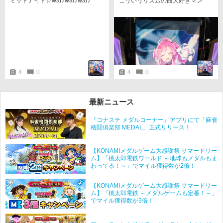
ミッドナイト☆war♪war♪war♪
こういうリズムの曲大好きマン
4
0
4
0
最新ニュース
『コナステ メダルコーナー』アプリにて「麻雀
格闘倶楽部 MEDAL」正式リリース！
【KONAMIメダルゲーム大感謝祭 サマードリー
ム】「桃太郎電鉄ワールド ～地球もメダルもま
わってる！～」でマイル獲得数が2倍！
【KONAMIメダルゲーム大感謝祭 サマードリー
ム】「桃太郎電鉄 ～メダルゲームも定番！～」
でマイル獲得数が3倍！