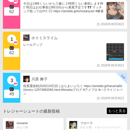
今日は19時くらいから三麻に２時間くらい参戦します🧸
󾬏 明日はお仕事前12時10分から東風予定です❣️❣️ マッチ
62
ング狙ってね🫶󾬍 󾕆⇨ https://ameblo.jp/tomotanyao/ #麻雀
格闘倶楽部 #投票選抜戦2026 #ともたんファミリー
2026年08月06日
ホイミスライム
1
レベルアップ
62
2026年08月06日
川原 舞子
3
投票選抜戦2026󾇟24日目 | はらまいぶろぐ https://ameblo.jp/haramai0x
0/entry-12974882066.html #Amebaブログ #アメブロ #ハラマイジャパ
49
ン
2026年08月06日
トレジャーシュートの最新投稿
もっと見る
noname
フローラ
かなり前
かなり前
メルパンパンパンパンパンパカパン❗