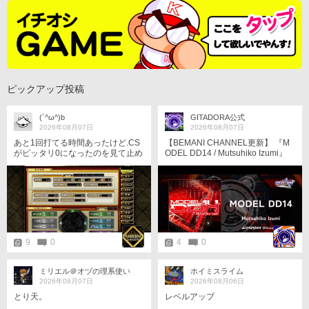
ピックアップ投稿
(´^ω^)b
GITADORA公式
2026年08月07日
2026年08月07日
あと1回打てる時間あったけど.CS
【BEMANI CHANNEL更新】 『M
がピッタリ0になったのを見て止め
ODEL DD14 / Mutsuhiko Izumi』
てみました.オール±0 そりゃそう
のMVを公開しました！ ▼動画は
か… ((￣_｜ 半リはマッチングし
こちら▼ https://www.youtube.com/
ませんね… お疲れ様でした m(_ _)
watch?v=32_qj0SV71c 本楽曲を
m
プレーするには、楽曲解禁イベン
ト「双奏祭」にてアンロックする
必要があります。 ▼イベントの詳
しい遊び方はこちら▼ https://p.ea
gate.573.jp/game/gfdm/gitadora_g
9
0
4
0
alaxywave_delta/festival/sousous
ai/index.html #GITADORA
ミリエル＠オヅの理系使い
ホイミスライム
2026年08月07日
2026年08月06日
とり天。
レベルアップ