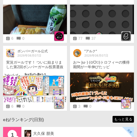
6
0
77
37
ボンバーガール公式
"アルク"
2026年08月07日
2026年08月07日
実況ガールです！ ついに始まりま
お〜 |ω･) (⊙ᗜ⊙)トロフィーの獲得
した第2回ボンバーガール投票選抜
期間が一年伸びたッピ
戦！ 今年は入賞ガールには衣装を
決める事ができたりと少しルール
が変わってますのでご注意です！
どのガールがどんな衣装に身を包
む事になるのか最後までお楽しみ
いただければ幸いです！ それでは
夏休みもゴー・ボンバー♪
6
0
3
0
eね!ランキング(日別)
もっと見る
大久保 朋美
1