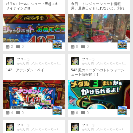
相手のゴールにシュート!!!超エキ
今日、トレジャーシュート情報
サイティング!!!
局、最終日かもしれないよ。別れ
は突然やってくる。他店に移動す
る。他にも、海物語ｲﾝ沖縄も、他
店に移動する。サヨナラは言わな
い。風のローダーのトレジャーシ
ュート情報局！！また、投稿でき
る日をお楽しみに。またな！
2
0
8
0
フローラ
フローラ
かなり前
メルパンパンパンパンパンパカパン❗
かなり前
メルパンパンパンパンパンパカパン❗
142 アテンダントペイ
542 風のローダーのトレジャーシ
ュート情報局！！
4
0
6
0
フローラ
フローラ
かなり前
メルパンパンパンパンパンパカパン❗
かなり前
メルパンパンパンパンパンパカパン❗