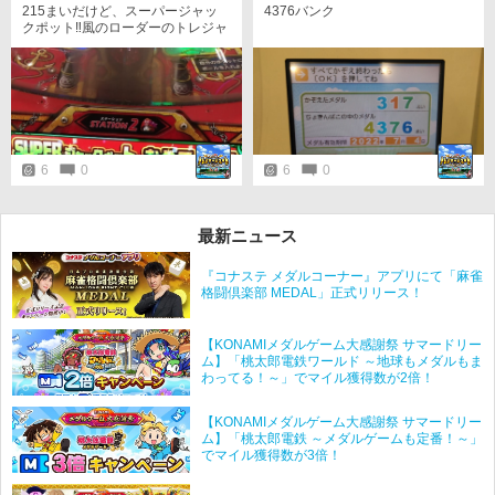
215まいだけど、スーパージャッ
4376バンク
クポット‼️風のローダーのトレジャ
ーシュート情報局！！
6
0
6
0
最新ニュース
『コナステ メダルコーナー』アプリにて「麻雀
格闘倶楽部 MEDAL」正式リリース！
【KONAMIメダルゲーム大感謝祭 サマードリー
ム】「桃太郎電鉄ワールド ～地球もメダルもま
わってる！～」でマイル獲得数が2倍！
【KONAMIメダルゲーム大感謝祭 サマードリー
ム】「桃太郎電鉄 ～メダルゲームも定番！～」
でマイル獲得数が3倍！