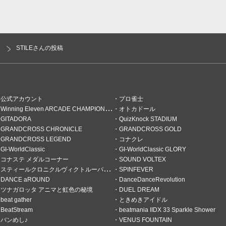
いっ…！！
STILEさんの投稿
公式アカウント
プロ雀士
Winning Eleven ARCADE CHAMPIONSHIP
オトカドール
GITADORA
QuizKnock STADIUM
GRANDCROSS CHRONICLE
GRANDCROSS GOLD
GRANDCROSS LEGEND
コナクレ
GI-WorldClassic
GI-WorldClassic GLORY
コナステ メダルコーナー
SOUND VOLTEX
スティールクロニクルヴィクトルーパーズ
SPINFEVER
DANCE aROUND
DanceDanceRevolution
ツナガロッタ アニマと虹色の秘境
DUEL DREAM
オマネキ男
beat gather
ときめきアイドル
BeatStream
beatmania IIDX 33 Sparkle Shower
バンめし♪
VENUS FOUNTAIN