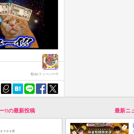
祭deフィーバー!!
ー!!の最新投稿
最新ニ
オマネキ男