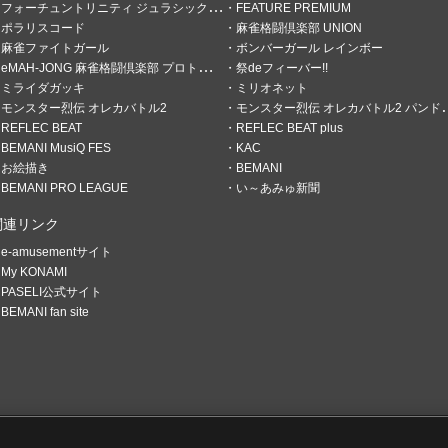
フォーチュントリニティ ジュラシックトレジャー
FEATURE PREMIUM
ポラリスコード
麻雀格闘倶楽部 UNION
麻雀ファイトガール
ボンバーガール レインボー
eMAH-JONG 麻雀格闘倶楽部 プロトーナメント
祭deフィーバー!!
ミライダガッキ
ミリオネット
モンスター烈伝 オレカバトル2
モンスター烈伝 オレカバトル2 パンドラのメダル
REFLEC BEAT
REFLEC BEAT plus
BEMANI MusiQ FES
KAC
お絵描き
BEMANI
BEMANI PRO LEAGUE
い～あみゅ新聞
関連リンク
e-amusementサイト
My KONAMI
PASELI公式サイト
BEMANI fan site