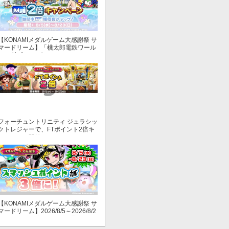
【KONAMIメダルゲーム大感謝祭 サ
マードリーム】「桃太郎電鉄ワール
ド ～地球もメダルもまわってる！
～」でマイル獲得数が2倍！
フォーチュントリニティ ジュラシッ
クトレジャーで、FTポイント2倍キ
ャンペーン開始！
【KONAMIメダルゲーム大感謝祭 サ
マードリーム】2026/8/5～2026/8/2
3 スマッシュポイントが３倍に！