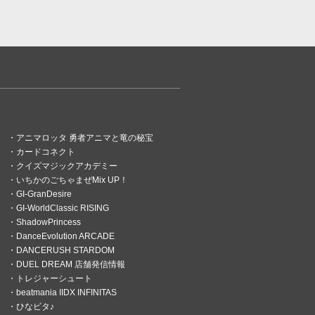
アニマロッタ 勇者アニマと竜の秘宝
カードコネクト
クイズマジックアカデミー
いちかのごちゃまぜMix UP！
GI-GranDesire
GI-WorldClassic RISING
ShadowPrincess
DanceEvolution ARCADE
DANCERUSH STARDOM
DUEL DREAM 店舗発信情報
トレジャーシュート
beatmania IIDX INFINITAS
ひなビタ♪