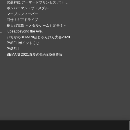
武装神姫 アーマードプリンセス バトルコンダクター
ボンバーマン・ザ・メダル
マーブルフィーバー
回せ！ギアドライブ
桃太郎電鉄 ～メダルゲームも定番！～
jubeat beyond the Ave.
いちかのBEMANI超じゃんけん大会2020
PASELIポイントくじ
PASELI
BEMANI 2021真夏の歌合戦5番勝負