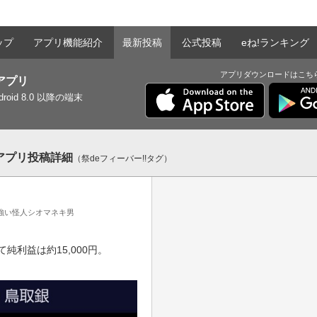
ップ
アプリ機能紹介
最新投稿
公式投稿
eね!ランキング
アプリダウンロードはこち
tアプリ
ndroid 8.0 以降の端末
ntアプリ投稿詳細
（祭deフィーバー!!タグ）
強い怪人シオマネキ男
利益は約15,000円。
