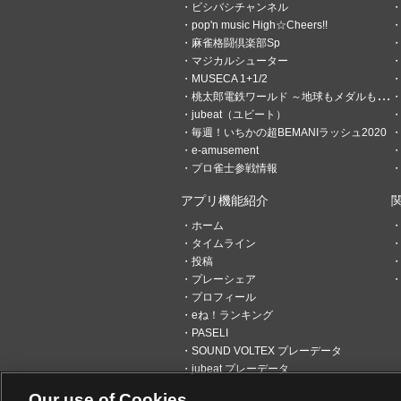
ビシバシチャンネル
pop'n music High☆Cheers!!
麻雀格闘倶楽部Sp
マジカルシューター
MUSECA 1+1/2
桃太郎電鉄ワールド ～地球もメダルもまわってる！～
jubeat（ユビート）
毎週！いちかの超BEMANIラッシュ2020
e-amusement
プロ雀士参戦情報
アプリ機能紹介
ホーム
タイムライン
投稿
プレーシェア
プロフィール
eね！ランキング
PASELI
6
4
SOUND VOLTEX プレーデータ
jubeat プレーデータ
CNSんたろう
Our use of Cookies