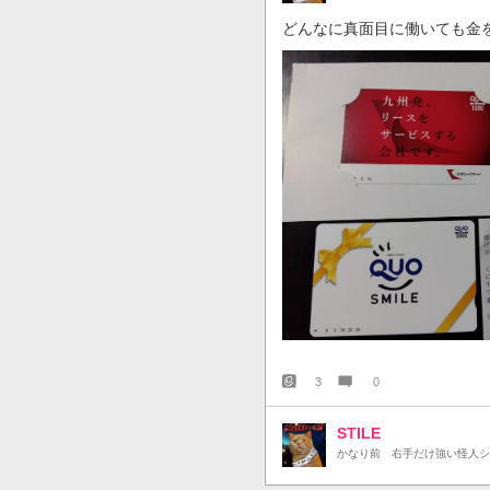
どんなに真面目に働いても金
3
0
STILE
かなり前
右手だけ強い怪人シ