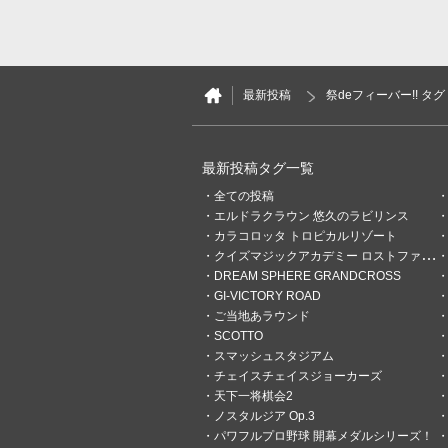
ああ…それにしても金が欲し
最新投稿
祭deフィーバー!! タグ
最新投稿タグ一覧
全ての投稿
エルドラクラウン 悠久のラビリンス
カラコロッタ トロピカルリゾート
クイズマジックアカデミー ロストファンタリウム
DREAM SPHERE GRANDCROSS
GI-VICTORY ROAD
ご当地あラウンド
3
0
SCOTTO
スマッシュスタジアム
STILE
チェイスチェイスジョーカーズ
かなり前
右手だけ強い怪人シ
天下一将棋会2
ノスタルジア Op.3
この世が戦場なら金とは実弾
パワフルプロ野球 開幕メダルシリーズ！