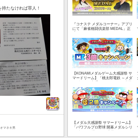
を持たなければ罪人！
『コナステ メダルコーナー』アプリ
にて「麻雀格闘倶楽部 MEDAL」正
式リリース！
【KONAMIメダルゲーム大感謝祭 サ
マードリーム】「桃太郎電鉄 ～メダ
ルゲームも定番！～」でマイル獲得
数が3倍！
【メダル大感謝祭 サマードリーム】
「パワフルプロ野球 開幕メダルシリ
オマネキ男
ーズ！ 二刀流！」で獲得できるPP
が2倍！