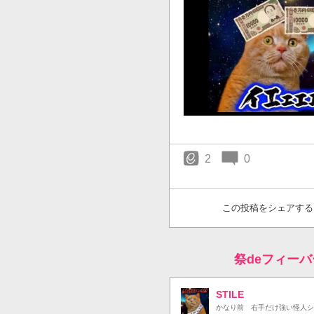
2
0
この投稿をシェアする
祭deフィーバ
STILE
かなり前
右手だけ強い怪人シ