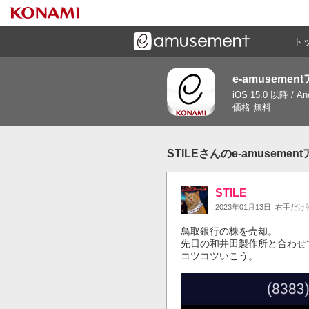
ト
e-amusemen
ーズメントゲームと連携したコミュニケーションアプリで
iOS 15.0 以降 / A
す
価格:無料
STILEさんのe-amuseme
STILE
2023年01月13日
右手だけ
鳥取銀行の株を売却。

先日の和井田製作所と合わせて純
コツコツいこう。